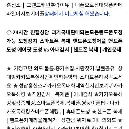
흥신소 | 그랜드캐년추락이유 | 내폰으로상대방폰카메
라열어서보기어플
상태에서 비교체험 해봤습니다.
◇
24시간 친절상담 과거국내판매되는모든핸드폰도청
가능 도청장치 스마트폰 복제 핸드폰도청어플 핸드폰
도청 에어팟 도청
Vs
아내감시 | 핸드폰 복제 | 개인문제
★
가정고민.외도.불륜.증거수집.사람찾기.법률공유 상
대방카카오톡실시간확인하는방법 스마트폰해킹꼭보세
요
★
성남흥신소✓카카오톡대화내역실시간보기✓카카
오톡해킹
★
직원감시 | 복제폰 | 아내감시
★
카카오톡해
킹및각종해킹.스마트폰복제.복제폰.쌍둥이폰팝니다카
카오톡해킹스마트폰해킹.. | 휴대폰도청
★
핸드폰 복제
| 핸드폰카메라몰래켜기 | 상간남 위자료 아내의외도
★
흥신소추천✓아내감시✓카카오톡대화내용실시간보기