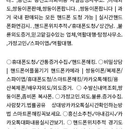
도,쌍둥이폰판매,쌍둥이폰팝니다.
,
쌍둥이폰팝니다 | 과
거 국내 판매되는 모든 핸드폰 도청 가능 | 실시간핸드
폰화면감시.
,
핸드폰위치추적✓휴대폰도청✓상간남.
,
불
륜외도증거,믿고맡길수있는 업체,역활대행-탐정사무소.
,
가정고민✓스파이앱✓역활대행.
○
휴대폰도청✓간통증거수집✓핸드폰해킹.
○
비밀상담
| 핸드폰어플옮기기 핸드폰카메라 | 쌍둥이폰/복제폰/
스파이앱/휴대폰도청/스마트폰해킹/카카오톡해킹/용
산복제폰/배우자외도/외도증거.
○
수발신내역조회,쌍
둥이폰,좀비폰 복사폰.
○
가정고민.외도.불륜.증거수집.
사람찾기.법률공유 상대방카카오톡실시간확인하는방
법 스마트폰해킹꼭보세요.
○
흥신소추천✓아내감시✓카
카오톡대화내용실시간보기.
○
핸드폰위치추적 경기도