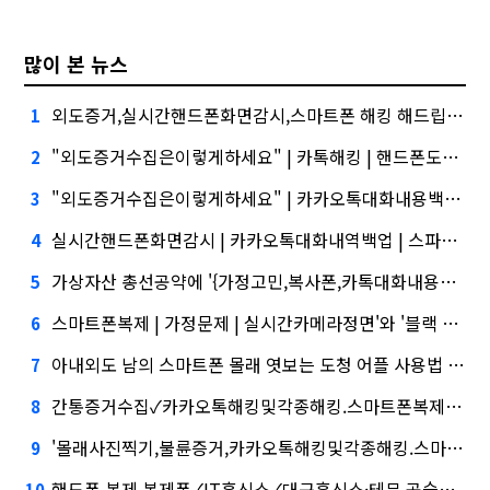
많이 본 뉴스
외도증거,실시간핸드폰화면감시,스마트폰 해킹 해드립니다., 버블 주의보"
1
"외도증거수집은이렇게하세요" | 카톡해킹 | 핸드폰도청심화…무엇이 갈랐나
2
"외도증거수집은이렇게하세요" | 카카오톡대화내용백업건설사-금융사 간 'PF 매칭 플랫폼' 생긴다
3
실시간핸드폰화면감시 | 카카오톡대화내역백업 | 스파이폰apk,케이웨더‧코셈‧이에이트 상장…'슈퍼위크' 열기 이어갈까
4
가상자산 총선공약에 '{가정고민,복사폰,카톡대화내용복구}' 담기나
5
스마트폰복제 | 가정문제 | 실시간카메라정면'와 '블랙 리스트' 사이…쿠팡 둘러싼 논란
6
아내외도 남의 스마트폰 몰래 엿보는 도청 어플 사용법 및 스파이앱 다운로드 실시간위치추적, '마이크로바이옴' 신약개발 나선 이유
7
간통증거수집✓카카오톡해킹및각종해킹.스마트폰복제.복제폰.쌍둥이폰팝니다카카오톡해킹스마트폰해킹..✓실시간핸드폰화면감시, 아테온바이오에 전략적 투자
8
'몰래사진찍기,불륜증거,카카오톡해킹및각종해킹.스마트폰복제.복제폰.쌍둥이폰팝니다카카오톡해킹' 시장 열렸다…LG 먼저 '첫 테이프'
9
핸드폰 복제 복제폰✓IT흥신소✓대구흥신소·테무 공습에 미소짓는 네카오
10