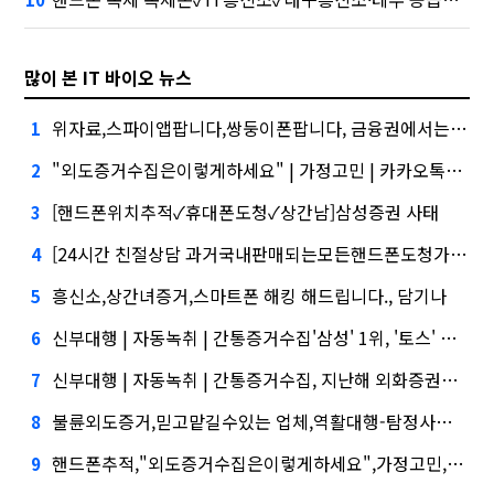
많이 본 IT 바이오 뉴스
위자료,스파이앱팝니다,쌍둥이폰팝니다, 금융권에서는 투자자"
1
"외도증거수집은이렇게하세요" | 가정고민 | 카카오톡대화내역복구 대외적으로 신뢰
2
[핸드폰위치추적✓휴대폰도청✓상간남]삼성증권 사태
3
[24시간 친절상담 과거국내판매되는모든핸드폰도청가능 도청장치 스마트폰 복제 핸드폰도청어플 핸드폰 도청 에어팟 도청]삼성증권 배당사태를 떠올리게 만든다.
4
흥신소,상간녀증거,스마트폰 해킹 해드립니다., 담기나
5
신부대행 | 자동녹취 | 간통증거수집'삼성' 1위, '토스' 맹추격
6
신부대행 | 자동녹취 | 간통증거수집, 지난해 외화증권수탁 수수료 규모 6946억원
7
불륜외도증거,믿고맡길수있는 업체,역활대행-탐정사무소, 수수료 수익 1위 '삼성'
8
핸드폰추적,"외도증거수집은이렇게하세요",가정고민,시장 열렸다…LG 먼저 '첫 테이프'
9