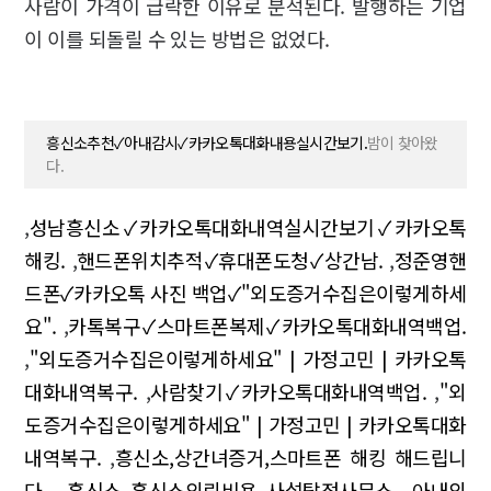
사람이 가격이 급락한 이유로 분석된다. 발행하는 기업
이 이를 되돌릴 수 있는 방법은 없었다.
흥신소추천✓아내감시✓카카오톡대화내용실시간보기.
밤이 찾아왔
다.
,
성남흥신소✓카카오톡대화내역실시간보기✓카카오톡
해킹.
,
핸드폰위치추적✓휴대폰도청✓상간남.
,
정준영핸
드폰✓카카오톡 사진 백업✓"외도증거수집은이렇게하세
요".
,
카톡복구✓스마트폰복제✓카카오톡대화내역백업.
,
"외도증거수집은이렇게하세요" | 가정고민 | 카카오톡
대화내역복구.
,
사람찾기✓카카오톡대화내역백업.
,
"외
도증거수집은이렇게하세요" | 가정고민 | 카카오톡대화
내역복구.
,
흥신소,상간녀증거,스마트폰 해킹 해드립니
다..
,
흥신소 흥신소의뢰비용 사설탐정사무소.
,
아내외