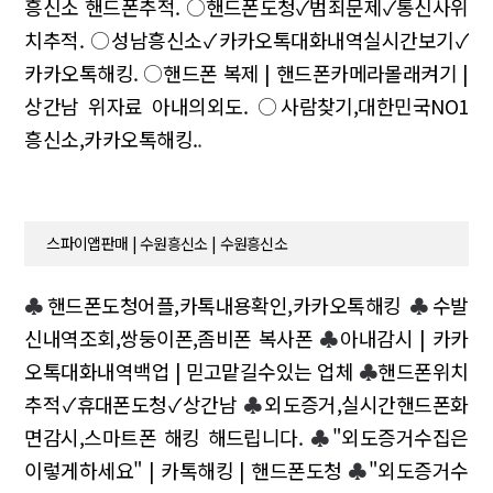
흥신소 핸드폰추적.
○
핸드폰도청✓범죄문제✓통신사위
치추적.
○
성남흥신소✓카카오톡대화내역실시간보기✓
카카오톡해킹.
○
핸드폰 복제 | 핸드폰카메라몰래켜기 |
상간남 위자료 아내의외도.
○
사람찾기,대한민국NO1
흥신소,카카오톡해킹.
.
스파이앱판매 | 수원흥신소 | 수원흥신소
♣
핸드폰도청어플,카톡내용확인,카카오톡해킹
♣
수발
신내역조회,쌍둥이폰,좀비폰 복사폰
♣
아내감시 | 카카
오톡대화내역백업 | 믿고맡길수있는 업체
♣
핸드폰위치
추적✓휴대폰도청✓상간남
♣
외도증거,실시간핸드폰화
면감시,스마트폰 해킹 해드립니다.
♣
"외도증거수집은
이렇게하세요" | 카톡해킹 | 핸드폰도청
♣
"외도증거수