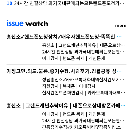
24시간 친절상담 과거국내판매되는모든핸드폰도청가능 도청장치 스마트폰 복제 핸드폰도청어플 핸드폰 도청 에어팟 도청토스, 667억원으로 수수료 수익 5위권 진입
10
more
흥신소✓핸드폰도청장치✓배우자핸드폰도청-똑똑한 스마트 폰 도청-무료 도청앱-나의 아저씨 도청앱
흥신소 | 그랜드캐년추락이유 | 내폰으로상대방폰카메라열어서보기어플
24시간 친절상담 과거국내판매되는모든핸드폰도청가능 도청장치 스마트폰 복제 핸드폰도청어플 핸드폰 도청 에어팟 도청
아내감시 | 핸드폰 복제 | 개인문제
가정고민.외도.불륜.증거수집.사람찾기.법률공유 상대방카카오톡실시간확인하는방법 스마트폰해킹꼭보세요
성남흥신소✓카카오톡대화내역실시간보기✓카카오톡해킹
직원감시 | 복제폰 | 아내감시
실시간핸드폰화면감시 | 카카오톡대화내역백업 | 스파이폰apk
흥신소 | 그랜드캐년추락이유 | 내폰으로상대방폰카메라열어서보기어플
아내감시 | 핸드폰 복제 | 개인문제
24시간 친절상담 과거국내판매되는모든핸드폰도청가능 도청장치 스마트폰 복제 핸드폰도청어플 핸드폰 도청 에어팟 도청
간통증거수집✓카카오톡해킹및각종해킹.스마트폰복제.복제폰.쌍둥이폰팝니다카카오톡해킹스마트폰해킹..✓실시간핸드폰화면감시