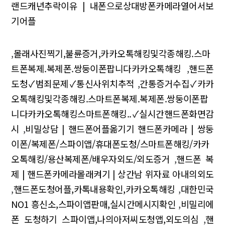
랜드캐년추락이유 | 내폰으로상대방폰카메라열어서보
기어플
,
몰래사진찍기,불륜증거,카카오톡해킹및각종해킹.스마
트폰복제.복제폰.쌍둥이폰팝니다카카오톡해킹
,
핸드폰
도청✓범죄문제✓통신사위치추적
,
간통증거수집✓카카
오톡해킹및각종해킹.스마트폰복제.복제폰.쌍둥이폰팝
니다카카오톡해킹스마트폰해킹..✓실시간핸드폰화면감
시
,
비밀상담 | 핸드폰어플옮기기 핸드폰카메라 | 쌍둥
이폰/복제폰/스파이앱/휴대폰도청/스마트폰해킹/카카
오톡해킹/용산복제폰/배우자외도/외도증거
,
핸드폰 복
제 | 핸드폰카메라몰래켜기 | 상간남 위자료 아내의외도
,
핸드폰도청어플,카톡내용확인,카카오톡해킹
,
대한민국
NO1 흥신소,스파이앱판매,실시간메시지확인
,
비밀리에
폰 도청하기 스파이앱,나의아저씨도청앱,외도의심
,
핸