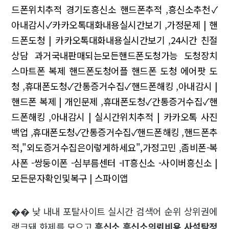
드폰위치추적 경기도흥신소 핸드폰추적
,
흥신소추천✓
아내감시✓카카오톡대화내용실시간보기
,
가정문제 | 핸
드폰도청 | 카카오톡대화내용실시간보기
,
24시간 친절
상담 과거국내판매되는모든핸드폰도청가능 도청장치
스마트폰 복제 핸드폰도청어플 핸드폰 도청 에어팟 도
청
,
휴대폰도청✓간통증거수집✓핸드폰해킹
,
아내감시 |
핸드폰 복제 | 개인문제
,
휴대폰도청✓간통증거수집✓핸
드폰해킹
,
아내감시 | 실시간위치추적 | 카카오톡 사진
백업
,
휴대폰도청✓간통증거수집✓핸드폰해킹
,
핸드폰추
적,"외도증거수집은이렇게하세요",가정고민
,
좀비폰-복
사폰 -쌍둥이폰 -심부름센터 -IT흥신소 -사이버흥신소 |
모든문자확인및복구 | 스파이앱
�� 낮 내내 포탈사이트 실시간 검색어 순위 상위권에
랭크돼 화제를 모으고
흥신소 흥신소의뢰비용 사설탐정