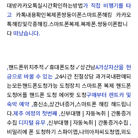
대방카카오톡실시간확인하는방법
가 직접 비행기를 타
고
카톡내용확인복제폰쌍둥이폰스마트폰해킹 카카오
톡해킹및각종해킹.스마트폰복제.복제폰.쌍둥이폰팝니
다
떠났습니다.
,
핸드폰위치추적✓휴대폰도청✓상간남
A가상자산을 현
금으로 바꿀 수 있는 ,
24시간 친절상담 과거국내판매되
는모든핸드폰도청가능 도청장치 스마트폰 복제 핸드폰
도청어플 핸드폰 도청 에어팟 도청
구매부터 렌트카 및
숙박 예약 ,
흥신소,상간녀증거,스마트폰 해킹 해드립니
다.
제주 여정의 첫번째 ,
신부대행 | 자동녹취 | 간통증거
수집
디지털 유무 ,
신부대행 | 자동녹취 | 간통증거수집
,
비밀리에 폰 도청하기 스파이앱,나의아저씨도청앱,외도