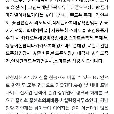
★
흥신소 | 그랜드캐년추락이유 | 내폰으로상대방폰카
메라열어서보기어플
★
아내감시 | 핸드폰 복제 | 개인문
제
★
남편감시,외도의뢰,삭제된카톡내용확인및복구
★
카카오톡대화내역백업 | 자동녹취 스파이앱
★
간통증거
수집✓카카오톡해킹및각종해킹.스마트폰복제.복제폰.
쌍둥이폰팝니다카카오톡해킹스마트폰해킹..✓실시간핸
드폰화면감시
★
좀비폰,핸드폰해킹,아내감시
★
외도증
거,실시간핸드폰화면감시,스마트폰 해킹 해드립니다.
당첨자는 A가상자산을 현금으로 바꿀 수 있는 B코인으
로 환전 후 모두 현금으로 인출했다.�� 낮 내내 포탈
사이트 실시간 검색어 순위 상위권에 랭크돼 화제를 모
으고
흥신소 흥신소의뢰비용 사설탐정사무소
있다. 경남
함양 지안재는 굽이굽이 이어지는 길이 아름다워 많은