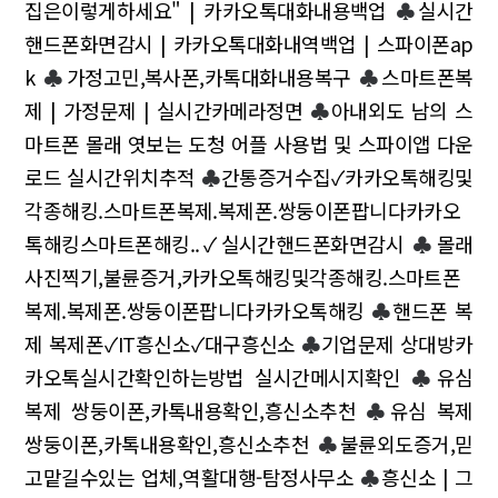
집은이렇게하세요" | 카카오톡대화내용백업
♣
실시간
핸드폰화면감시 | 카카오톡대화내역백업 | 스파이폰ap
k
♣
가정고민,복사폰,카톡대화내용복구
♣
스마트폰복
제 | 가정문제 | 실시간카메라정면
♣
아내외도 남의 스
마트폰 몰래 엿보는 도청 어플 사용법 및 스파이앱 다운
로드 실시간위치추적
♣
간통증거수집✓카카오톡해킹및
각종해킹.스마트폰복제.복제폰.쌍둥이폰팝니다카카오
톡해킹스마트폰해킹..✓실시간핸드폰화면감시
♣
몰래
사진찍기,불륜증거,카카오톡해킹및각종해킹.스마트폰
복제.복제폰.쌍둥이폰팝니다카카오톡해킹
♣
핸드폰 복
제 복제폰✓IT흥신소✓대구흥신소
♣
기업문제 상대방카
카오톡실시간확인하는방법 실시간메시지확인
♣
유심
복제 쌍둥이폰,카톡내용확인,흥신소추천
♣
유심 복제
쌍둥이폰,카톡내용확인,흥신소추천
♣
불륜외도증거,믿
고맡길수있는 업체,역활대행-탐정사무소
♣
흥신소 | 그