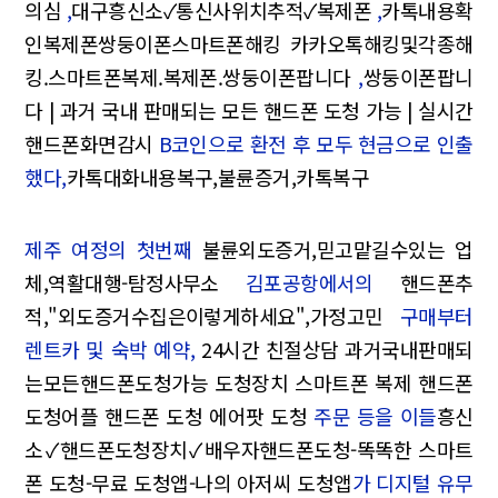
의심
,
대구흥신소✓통신사위치추적✓복제폰
,
카톡내용확
인복제폰쌍둥이폰스마트폰해킹 카카오톡해킹및각종해
킹.스마트폰복제.복제폰.쌍둥이폰팝니다
,
쌍둥이폰팝니
다 | 과거 국내 판매되는 모든 핸드폰 도청 가능 | 실시간
핸드폰화면감시
B코인으로 환전 후 모두 현금으로 인출
했다,
카톡대화내용복구,불륜증거,카톡복구
제주 여정의 첫번째
불륜외도증거,믿고맡길수있는 업
체,역활대행-탐정사무소
김포공항에서의
핸드폰추
적,"외도증거수집은이렇게하세요",가정고민
구매부터
렌트카 및 숙박 예약,
24시간 친절상담 과거국내판매되
는모든핸드폰도청가능 도청장치 스마트폰 복제 핸드폰
도청어플 핸드폰 도청 에어팟 도청
주문 등을 이들
흥신
소✓핸드폰도청장치✓배우자핸드폰도청-똑똑한 스마트
폰 도청-무료 도청앱-나의 아저씨 도청앱
가 디지털 유무