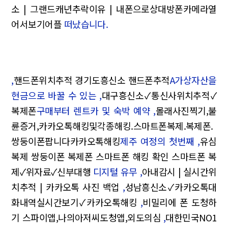
소 | 그랜드캐년추락이유 | 내폰으로상대방폰카메라열
어서보기어플
떠났습니다.
,
핸드폰위치추적 경기도흥신소 핸드폰추적
A가상자산을
현금으로 바꿀 수 있는 ,
대구흥신소✓통신사위치추적✓
복제폰
구매부터 렌트카 및 숙박 예약 ,
몰래사진찍기,불
륜증거,카카오톡해킹및각종해킹.스마트폰복제.복제폰.
쌍둥이폰팝니다카카오톡해킹
제주 여정의 첫번째 ,
유심
복제 쌍둥이폰 복제폰 스마트폰 해킹 확인 스마트폰 복
제✓위자료✓신부대행
디지털 유무 ,
아내감시 | 실시간위
치추적 | 카카오톡 사진 백업
,
성남흥신소✓카카오톡대
화내역실시간보기✓카카오톡해킹
,
비밀리에 폰 도청하
기 스파이앱,나의아저씨도청앱,외도의심
,
대한민국NO1