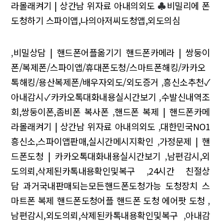
라몰래켜기 | 상간남 위자료 아내의외도
♣
비밀리에 폰
도청하기 스파이앱,나의아저씨도청앱,외도의심
,
비밀상담 | 핸드폰어플옮기기 핸드폰카메라 | 쌍둥이
폰/복제폰/스파이앱/휴대폰도청/스마트폰해킹/카카오
톡해킹/용산복제폰/배우자외도/외도증거
,
흥신소추천✓
아내감시✓카카오톡대화내용실시간보기
,
수발신내역조
회,쌍둥이폰,좀비폰 복사폰
,
핸드폰 복제 | 핸드폰카메
라몰래켜기 | 상간남 위자료 아내의외도
,
대한민국NO1
흥신소,스파이앱판매,실시간메시지확인
,
가정문제 | 핸
드폰도청 | 카카오톡대화내용실시간보기
,
남편감시,외
도의뢰,삭제된카톡내용확인및복구
,
24시간 친절상
담 과거국내판매되는모든핸드폰도청가능 도청장치 스
마트폰 복제 핸드폰도청어플 핸드폰 도청 에어팟 도청
,
남편감시,외도의뢰,삭제된카톡내용확인및복구
,
아내감