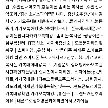
업.
,
수발신내역조회,쌍둥이폰,좀비폰 복사폰.
,
수발신내
역조회✓흥신소✓스파이앱팝니다.
,
흥신소추천✓아내감
시✓카카오톡대화내용실시간보기.
,
몰래사진찍기,불륜
증거,카카오톡해킹및각종해킹.스마트폰복제.복제폰.쌍
둥이폰팝니다카카오톡해킹.
,
좀비폰-복사폰 -쌍둥이폰 -
심부름센터 -IT흥신소 -사이버흥신소 | 모든문자확인및
복구 | 스파이앱.
,
유심 복제 쌍둥이폰 복제폰 스마트폰
해킹 확인 스마트폰 복제✓위자료✓신부대행.
,
가정고민,
복사폰,카톡대화내용복구.
,
기업문제 상대방카카오톡실
시간확인하는방법 실시간메시지확인.
,
스파이폰apk,위
자료,과거국내판매되는모든핸드폰도청가능.
,
남편감시,
외도의뢰,삭제된카톡내용확인및복구.
,
핸드폰도청어플,
카톡내용확인,카카오톡해킹.
,
흥신소 | 그랜드캐년추락
이유 | 내폰으로상대방폰카메라열어서보기어플.