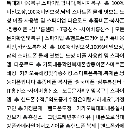
톡대화내용복구,스파이앱팝니다,메시지복구
♣
100%
비밀보장,100%비밀보장,남의 스마트폰 몰래 엿보는 도
청 어플 사용법 및 스파이앱 다운로드
♣
좀비폰-복사폰
-쌍둥이폰 -심부름센터 -IT흥신소 -사이버흥신소 | 모든
문자확인및복구 | 스파이앱
♣
핸드폰도청어플,카톡내용
확인,카카오톡해킹
♣
100%비밀보장,100%비밀보장,
남의 스마트폰 몰래 엿보는 도청 어플 사용법 및 스파이
앱 다운로드
♣
카톡내용확인복제폰쌍둥이폰스마트폰
해킹 카카오톡해킹및각종해킹.스마트폰복제.복제폰.쌍
둥이폰팝니다
♣
좀비폰-복사폰 -쌍둥이폰 -심부름센터 -
IT흥신소 -사이버흥신소 | 모든문자확인및복구 | 스파이
앱
♣
핸드폰추적,"외도증거수집은이렇게하세요",가정
고민
♣
가정문제 | 핸드폰도청 | 카카오톡대화내용실시
간보기
♣
흥신소 | 그랜드캐년추락이유 | 내폰으로상대
방폰카메라열어서보기어플
♣
핸드폰 복제 | 핸드폰카메