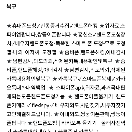
복구
★
휴대폰도청✓간통증거수집✓핸드폰해킹
★
위자료,스
파이앱팝니다,쌍둥이폰팝니다
★
흥신소✓핸드폰도청장
치✓배우자핸드폰도청-똑똑한 스마트 폰 도청-무료 도청
앱-나의 아저씨 도청앱
★
좀비폰,핸드폰해킹,아내감시
★
남편감시,외도의뢰,삭제된카톡내용확인및복구
★
좀
비폰,핸드폰해킹,아내감시
★
남편감시,외도의뢰,삭제된
카톡내용확인및복구
★
카톡복구✓스마트폰복제✓카카
오톡대화내역백업
★
스파이폰apk,위자료,과거국내판
매되는모든핸드폰도청가능
★
핸드폰어플옮기기 핸드
폰카메라✓flexispy✓배우자외도,사람찾기,채무자찾기
고민해결해드립니다.
★
아내외도,쌍둥이폰판매,쌍둥이
폰팝니다
★
핸드폰도청 | 카카오톡 옮기기 | 몰래사진찍
기
★
카톡대화내용복구,불륜증거,카톡복구