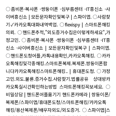
○
좀비폰-복사폰 -쌍둥이폰 -심부름센터 -IT흥신소 -사
이버흥신소 | 모든문자확인및복구 | 스파이앱.
○
사람찾
기✓카카오톡대화내역백업.
○
flexispy | 스마트폰해킹
의뢰.
○
핸드폰추적,"외도증거수집은이렇게하세요",가
정고민.
○
좀비폰-복사폰 -쌍둥이폰 -심부름센터 -IT흥
신소 -사이버흥신소 | 모든문자확인및복구 | 스파이앱.
○
핸드폰도청어플,카톡내용확인,카카오톡해킹.
○
카카
오톡해킹및각종해킹.스마트폰복제.복제폰.쌍둥이폰팝
니다카카오톡해킹스마트폰해킹.. | 휴대폰도청.
○
가정
고민.외도.불륜.증거수집.사람찾기.법률공유 상대방카
카오톡실시간확인하는방법 스마트폰해킹꼭보세요.
○
비밀상담 | 핸드폰어플옮기기 핸드폰카메라 | 쌍둥이폰/
복제폰/스파이앱/휴대폰도청/스마트폰해킹/카카오톡
해킹/용산복제폰/배우자외도/외도증거.
○
스파이앱|스