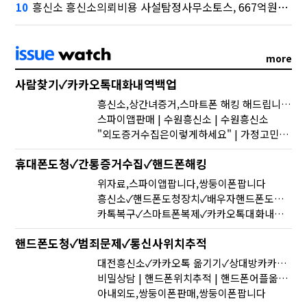
흥신소 흥신소의뢰비용 사설탐정사무소토스, 667억원으로 수수료 수익 5위권 진입
10
more
사람찾기✓카카오톡대화내역백업
흥신소,상간녀증거,스마트폰 해킹 해드립니다.
스파이앱판매 | 수원흥신소 | 수원흥신소
"외도증거수집은이렇게하세요" | 가정고민 | 카카오톡대화내역복구
휴대폰도청✓간통증거수집✓핸드폰해킹
위자료,스파이앱팝니다,쌍둥이폰팝니다
흥신소✓핸드폰도청장치✓배우자핸드폰도청-똑똑한 스마트 폰 도청-무료 도청앱-나의 아저씨 도청앱
카톡복구✓스마트폰복제✓카카오톡대화내역백업
핸드폰도청✓범죄문제✓통신사위치추적
대전흥신소✓카카오톡 옮기기✓상대방카카오톡실시간확인하는방법
비밀상담 | 핸드폰위치추적 | 핸드폰어플옮기기 핸드폰카메라
아내외도,쌍둥이폰판매,쌍둥이폰팝니다