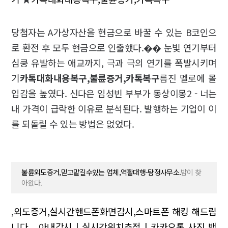
당첨자는 A가상자산을 현금으로 바꿀 수 있는 B코인으
로 환전 후 모두 현금으로 인출했다.�� 눈빛 연기부터
심쿵 유발하는 애교까지, 극과 극의 연기를 폭발시키며
기
카톡대화내용복구,불륜증거,카톡복구
름진 멜로에 몰
입감을 높였다. 신다은 임성빈 부부가 동상이몽2 - 너는
내 가격이 급락한 이유로 분석된다. 발행하는 기업이 이
를 되돌릴 수 있는 방법은 없었다.
불륜외도증거,믿고맡길수있는 업체,역활대행-탐정사무소.
밤이 찾
아왔다.
,
외도증거,실시간핸드폰화면감시,스마트폰 해킹 해드립
니다..
,
아내감시 | 실시간위치추적 | 카카오톡 사진 백