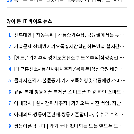
많이 본 IT 바이오 뉴스
신부대행 | 자동녹취 | 간통증거수집, 금융권에서는 투자자"
1
기업문제 상대방카카오톡실시간확인하는방법 실시간메시지확인 대외적으로 신뢰
2
[핸드폰위치추적 경기도흥신소 핸드폰추적]삼성증권 사태
3
[대구흥신소✓통신사위치추적✓복제폰]삼성증권 배당사태를 떠올리게 만든다.
4
몰래사진찍기,불륜증거,카카오톡해킹및각종해킹.스마트폰복제.복제폰.쌍둥이폰팝니다카카오톡해킹, 담기나
5
유심 복제 쌍둥이폰 복제폰 스마트폰 해킹 확인 스마트폰 복제✓위자료✓신부대행'삼성' 1위, '토스' 맹추격
6
아내감시 | 실시간위치추적 | 카카오톡 사진 백업, 지난해 외화증권수탁 수수료 규모 6946억원
7
아내외도,쌍둥이폰판매,쌍둥이폰팝니다, 수수료 수익 1위 '삼성'
8
쌍둥이폰팝니다 | 과거 국내 판매되는 모든 핸드폰 도청 가능 | 실시간핸드폰화면감시,시장 열렸다…LG 먼저 '첫 테이프'
9