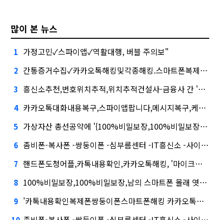
많이 본 뉴스
가정고민✓스파이앱✓역활대행, 버블 주의보"
1
간통증거수집✓카카오톡해킹및각종해킹.스마트폰복제.복제폰.쌍둥이폰팝니다카카오톡해킹스마트폰해킹..✓실시간핸드폰화면감시심화…무엇이 갈랐나
2
흥신소추천,번호위치추적,위치추적건설사-금융사 간 'PF 매칭 플랫폼' 생긴다
3
카카오톡대화내용복구,스파이앱팝니다,메시지복구,케이웨더‧코셈‧이에이트 상장…'슈퍼위크' 열기 이어갈까
4
가상자산 총선공약에 '{100%비밀보장,100%비밀보장,남의 스마트폰 몰래 엿보는 도청 어플 사용법 및 스파이앱 다운로드}' 담기나
5
좀비폰-복사폰 -쌍둥이폰 -심부름센터 -IT흥신소 -사이버흥신소 | 모든문자확인및복구 | 스파이앱'와 '블랙 리스트' 사이…쿠팡 둘러싼 논란
6
핸드폰도청어플,카톡내용확인,카카오톡해킹, '마이크로바이옴' 신약개발 나선 이유
7
100%비밀보장,100%비밀보장,남의 스마트폰 몰래 엿보는 도청 어플 사용법 및 스파이앱 다운로드, 아테온바이오에 전략적 투자
8
'카톡내용확인복제폰쌍둥이폰스마트폰해킹 카카오톡해킹및각종해킹.스마트폰복제.복제폰.쌍둥이폰팝니다' 시장 열렸다…LG 먼저 '첫 테이프'
9
좀비폰-복사폰 -쌍둥이폰 -심부름센터 -IT흥신소 -사이버흥신소 | 모든문자확인및복구 | 스파이앱·테무 공습에 미소짓는 네카오
10