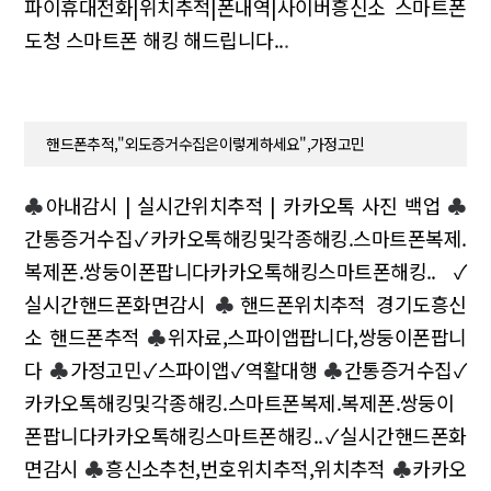
파이휴대전화|위치추적|폰내역|사이버흥신소 스마트폰
도청 스마트폰 해킹 해드립니다..
.
핸드폰추적,"외도증거수집은이렇게하세요",가정고민
♣
아내감시 | 실시간위치추적 | 카카오톡 사진 백업
♣
간통증거수집✓카카오톡해킹및각종해킹.스마트폰복제.
복제폰.쌍둥이폰팝니다카카오톡해킹스마트폰해킹..✓
실시간핸드폰화면감시
♣
핸드폰위치추적 경기도흥신
소 핸드폰추적
♣
위자료,스파이앱팝니다,쌍둥이폰팝니
다
♣
가정고민✓스파이앱✓역활대행
♣
간통증거수집✓
카카오톡해킹및각종해킹.스마트폰복제.복제폰.쌍둥이
폰팝니다카카오톡해킹스마트폰해킹..✓실시간핸드폰화
면감시
♣
흥신소추천,번호위치추적,위치추적
♣
카카오