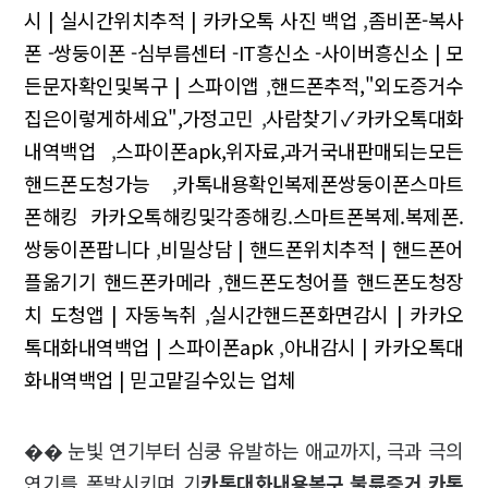
시 | 실시간위치추적 | 카카오톡 사진 백업
,
좀비폰-복사
폰 -쌍둥이폰 -심부름센터 -IT흥신소 -사이버흥신소 | 모
든문자확인및복구 | 스파이앱
,
핸드폰추적,"외도증거수
집은이렇게하세요",가정고민
,
사람찾기✓카카오톡대화
내역백업
,
스파이폰apk,위자료,과거국내판매되는모든
핸드폰도청가능
,
카톡내용확인복제폰쌍둥이폰스마트
폰해킹 카카오톡해킹및각종해킹.스마트폰복제.복제폰.
쌍둥이폰팝니다
,
비밀상담 | 핸드폰위치추적 | 핸드폰어
플옮기기 핸드폰카메라
,
핸드폰도청어플 핸드폰도청장
치 도청앱 | 자동녹취
,
실시간핸드폰화면감시 | 카카오
톡대화내역백업 | 스파이폰apk
,
아내감시 | 카카오톡대
화내역백업 | 믿고맡길수있는 업체
�� 눈빛 연기부터 심쿵 유발하는 애교까지, 극과 극의
연기를 폭발시키며 기
카톡대화내용복구,불륜증거,카톡