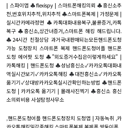
| 스파이앱
♣
flexispy | 스마트폰해킹의뢰
♣
흥신소추
천,번호위치추적,위치추적
♣
스마트폰복제 | 가정문제 |
실시간카메라정면
♣
카톡대화내용복구,불륜증거,카톡
복구
♣
흥신소,상간녀증거,스마트폰 해킹 해드립니다.
♣
24시간 친절상담 과거국내판매되는모든핸드폰도청
가능 도청장치 스마트폰 복제 핸드폰도청어플 핸드폰
도청 에어팟 도청
♣
"외도증거수집은이렇게하세요" |
카톡해킹 | 핸드폰도청
♣
성남흥신소✓카카오톡대화내
역실시간보기✓카카오톡해킹
♣
대전흥신소✓카카오톡
옮기기✓상대방카카오톡실시간확인하는방법
♣
핸드폰
도청 | 카카오톡 옮기기 | 몰래사진찍기
♣
흥신소 흥신
소의뢰비용 사설탐정사무소
,
핸드폰도청어플 핸드폰도청장치 도청앱 | 자동녹취
,
카
카오톡해킹및각종해킹.스마트폰복제.복제폰.쌍둥이폰