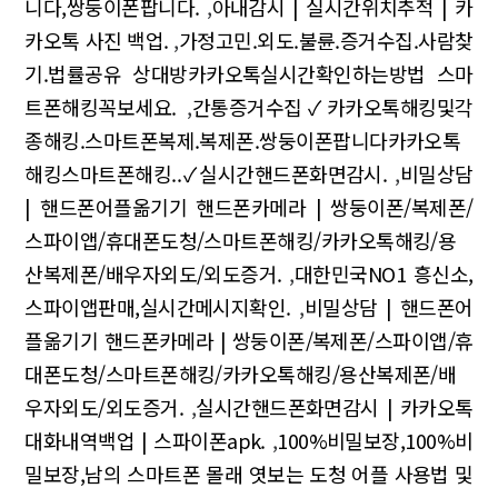
니다,쌍둥이폰팝니다.
,
아내감시 | 실시간위치추적 | 카
카오톡 사진 백업.
,
가정고민.외도.불륜.증거수집.사람찾
기.법률공유 상대방카카오톡실시간확인하는방법 스마
트폰해킹꼭보세요.
,
간통증거수집✓카카오톡해킹및각
종해킹.스마트폰복제.복제폰.쌍둥이폰팝니다카카오톡
해킹스마트폰해킹..✓실시간핸드폰화면감시.
,
비밀상담
| 핸드폰어플옮기기 핸드폰카메라 | 쌍둥이폰/복제폰/
스파이앱/휴대폰도청/스마트폰해킹/카카오톡해킹/용
산복제폰/배우자외도/외도증거.
,
대한민국NO1 흥신소,
스파이앱판매,실시간메시지확인.
,
비밀상담 | 핸드폰어
플옮기기 핸드폰카메라 | 쌍둥이폰/복제폰/스파이앱/휴
대폰도청/스마트폰해킹/카카오톡해킹/용산복제폰/배
우자외도/외도증거.
,
실시간핸드폰화면감시 | 카카오톡
대화내역백업 | 스파이폰apk.
,
100%비밀보장,100%비
밀보장,남의 스마트폰 몰래 엿보는 도청 어플 사용법 및