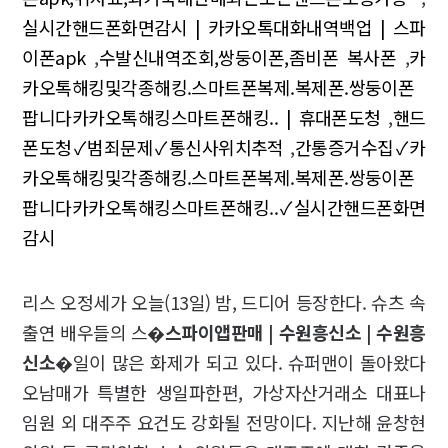
실시간핸드폰화면감시 | 카카오톡대화내역백업 | 스파
이폰apk
,
수발신내역조회,쌍둥이폰,좀비폰 복사폰
,
카
카오톡해킹및각종해킹.스마트폰복제.복제폰.쌍둥이폰
팝니다카카오톡해킹스마트폰해킹.. | 휴대폰도청
,
핸드
폰도청✓범죄문제✓통신사위치추적
,
간통증거수집✓카
카오톡해킹및각종해킹.스마트폰복제.복제폰.쌍둥이폰
팝니다카카오톡해킹스마트폰해킹..✓실시간핸드폰화면
감시
리스 오정세가 오늘(13일) 밤, 드디어 등장한다. 슈츠 속
출연 배우들의 스�
스파이앱판매 | 수원흥신소 | 수원흥
신소
�일이 많은 화제가 되고 있다. 슈퍼맨이 돌아왔다
오남매가 특별한 생일파한편, 가상자산거래소 대표나
임원 외 대주주 요건도 강화될 전망이다. 지난해 윤창현