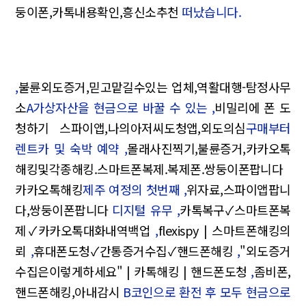
둥이폰,카톡내용확인,흥신소추천
떠났습니다.
,
불륜외도증거,믿고맡길수있는 업체,역활대행-탐정사무
소
A가상자산을 현금으로 바꿀 수 있는 ,
비밀리에 폰 도
청하기 스파이앱,나의아저씨도청앱,외도의심
구매부터
렌트카 및 숙박 예약 ,
몰래사진찍기,불륜증거,카카오톡
해킹및각종해킹.스마트폰복제.복제폰.쌍둥이폰팝니다
카카오톡해킹
제주 여정의 첫번째 ,
위자료,스파이앱팝니
다,쌍둥이폰팝니다
디지털 유무 ,
카톡복구✓스마트폰복
제✓카카오톡대화내역백업
,
flexispy | 스마트폰해킹의
뢰
,
휴대폰도청✓간통증거수집✓핸드폰해킹
,
"외도증거
수집은이렇게하세요" | 카톡해킹 | 핸드폰도청
,
좀비폰,
핸드폰해킹,아내감시
B코인으로 환전 후 모두 현금으로