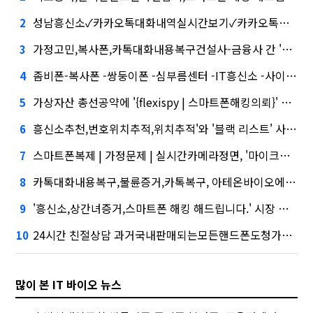
성남흥신소✓카카오톡대화내역실시간보기✓카카오톡해킹심화…무엇이 갈랐나
2
가정고민,복사폰,카톡대화내용복구건설사-금융사 간 'PF 매칭 플랫폼' 생긴다
3
좀비폰-복사폰 -쌍둥이폰 -심부름센터 -IT흥신소 -사이버흥신소 | 모든문자확인및복구 | 스파이앱,케이웨더‧코셈‧이에이트 상장…'슈퍼위크' 열기 이어갈까
4
가상자산 총선공약에 '{flexispy | 스마트폰해킹의뢰}' 담기나
5
흥신소추천,번호위치추적,위치추적'와 '블랙 리스트' 사이…쿠팡 둘러싼 논란
6
스마트폰복제 | 가정문제 | 실시간카메라정면, '마이크로바이옴' 신약개발 나선 이유
7
카톡대화내용복구,불륜증거,카톡복구, 아테온바이오에 전략적 투자
8
'흥신소,상간녀증거,스마트폰 해킹 해드립니다.' 시장 열렸다…LG 먼저 '첫 테이프'
9
24시간 친절상담 과거국내판매되는모든핸드폰도청가능 도청장치 스마트폰 복제 핸드폰도청어플 핸드폰 도청 에어팟 도청·테무 공습에 미소짓는 네카오
10
많이 본 IT 바이오 뉴스