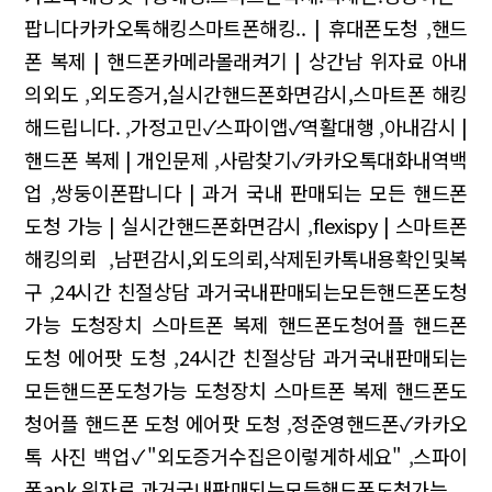
팝니다카카오톡해킹스마트폰해킹.. | 휴대폰도청
,
핸드
폰 복제 | 핸드폰카메라몰래켜기 | 상간남 위자료 아내
의외도
,
외도증거,실시간핸드폰화면감시,스마트폰 해킹
해드립니다.
,
가정고민✓스파이앱✓역활대행
,
아내감시 |
핸드폰 복제 | 개인문제
,
사람찾기✓카카오톡대화내역백
업
,
쌍둥이폰팝니다 | 과거 국내 판매되는 모든 핸드폰
도청 가능 | 실시간핸드폰화면감시
,
flexispy | 스마트폰
해킹의뢰
,
남편감시,외도의뢰,삭제된카톡내용확인및복
구
,
24시간 친절상담 과거국내판매되는모든핸드폰도청
가능 도청장치 스마트폰 복제 핸드폰도청어플 핸드폰
도청 에어팟 도청
,
24시간 친절상담 과거국내판매되는
모든핸드폰도청가능 도청장치 스마트폰 복제 핸드폰도
청어플 핸드폰 도청 에어팟 도청
,
정준영핸드폰✓카카오
톡 사진 백업✓"외도증거수집은이렇게하세요"
,
스파이
폰apk,위자료,과거국내판매되는모든핸드폰도청가능
,