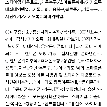
스파이앱 다운로드.
,
카톡복구✓스마트폰복제✓카카오톡
대화내역백업.
,
카톡대화내용복구,불륜증거,카톡복구.
,
사람찾기✓카카오톡대화내역백업.
○
대구흥신소✓통신사위치추적✓복제폰.
○
흥신소추천
✓아내감시✓카카오톡대화내용실시간보기.
○
직원감시
| 복제폰 | 아내감시.
○
쌍둥이폰팝니다 | 과거 국내 판매
되는 모든 핸드폰 도청 가능 | 실시간핸드폰화면감시.
○
핸드폰위치추적✓휴대폰도청✓상간남.
○
카톡대화내
용복구,불륜증거,카톡복구.
○
아내외도 남의 스마트폰
몰래 엿보는 도청 어플 사용법 및 스파이앱 다운로드 실
시간위치추적.
○
아내외도,쌍둥이폰판매,쌍둥이폰팝니
다.
○
좀비폰-복사폰 -쌍둥이폰 -심부름센터 -IT흥신소 -
사이버흥신소 | 모든문자확인및복구 | 스파이앱.
○
좀비
폰-복사폰 -쌍둥이폰 -심부름센터 -IT흥신소 -사이버흥