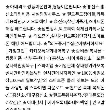
★
아내외도,쌍둥이폰판매,쌍둥이폰팝니다
★
흥신소 흥
신소의뢰비용 사설탐정사무소
★
핸드폰도청어플,카톡
내용확인,카카오톡해킹
★
흥신소,상간녀증거,스마트폰
해킹 해드립니다.
★
남편감시,외도의뢰,삭제된카톡내용
확인및복구
★
외도증거,실시간핸드폰화면감시,스마트
폰 해킹 해드립니다.
★
"외도증거수집은이렇게하세요"
| 가정고민 | 카카오톡대화내역복구
★
좀비폰-복사폰 -
쌍둥이폰 -심부름센터 -IT흥신소 -사이버흥신소 | 모든
문자확인및복구 | 스파이앱
★
기업문제 상대방카카오톡
실시간확인하는방법 실시간메시지확인
★
100%비밀보
장,100%비밀보장,남의 스마트폰 몰래 엿보는 도청 어
플 사용법 및 스파이앱 다운로드
★
핸드폰 복제 복제폰
✓IT흥신소✓대구흥신소
★
핸드폰위치추적✓휴대폰도청
✓상간남
★
아내감시 | 카카오톡대화내역백업 | 믿고맡
길수있는 업체