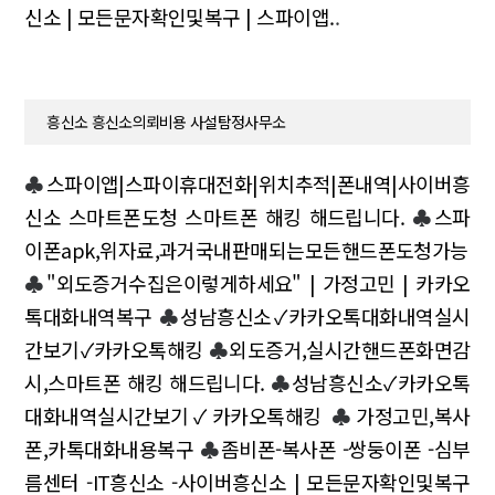
신소 | 모든문자확인및복구 | 스파이앱.
.
흥신소 흥신소의뢰비용 사설탐정사무소
♣
스파이앱|스파이휴대전화|위치추적|폰내역|사이버흥
신소 스마트폰도청 스마트폰 해킹 해드립니다.
♣
스파
이폰apk,위자료,과거국내판매되는모든핸드폰도청가능
♣
"외도증거수집은이렇게하세요" | 가정고민 | 카카오
톡대화내역복구
♣
성남흥신소✓카카오톡대화내역실시
간보기✓카카오톡해킹
♣
외도증거,실시간핸드폰화면감
시,스마트폰 해킹 해드립니다.
♣
성남흥신소✓카카오톡
대화내역실시간보기✓카카오톡해킹
♣
가정고민,복사
폰,카톡대화내용복구
♣
좀비폰-복사폰 -쌍둥이폰 -심부
름센터 -IT흥신소 -사이버흥신소 | 모든문자확인및복구