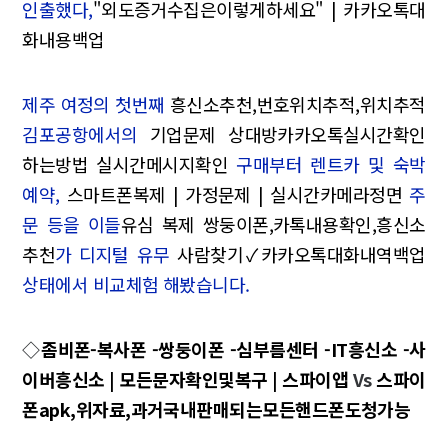
인출했다,
"외도증거수집은이렇게하세요" | 카카오톡대
화내용백업
제주 여정의 첫번째
흥신소추천,번호위치추적,위치추적
김포공항에서의
기업문제 상대방카카오톡실시간확인
하는방법 실시간메시지확인
구매부터 렌트카 및 숙박
예약,
스마트폰복제 | 가정문제 | 실시간카메라정면
주
문 등을 이들
유심 복제 쌍둥이폰,카톡내용확인,흥신소
추천
가 디지털 유무
사람찾기✓카카오톡대화내역백업
상태에서 비교체험 해봤습니다.
◇
좀비폰-복사폰 -쌍둥이폰 -심부름센터 -IT흥신소 -사
이버흥신소 | 모든문자확인및복구 | 스파이앱
Vs
스파이
폰apk,위자료,과거국내판매되는모든핸드폰도청가능