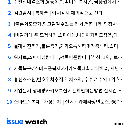
수발신내역조회,쌍둥이폰,좀비폰 복사폰, 금융권에서는 투자자"
1
직원감시 | 복제폰 | 아내감시 대외적으로 신뢰
2
[불륜외도증거,믿고맡길수있는 업체,역활대행-탐정사무소]삼성증권 사태
3
[비밀리에 폰 도청하기 스파이앱,나의아저씨도청앱,외도의심]삼성증권 배당사태를 떠올리게 만든다.
4
몰래사진찍기,불륜증거,카카오톡해킹및각종해킹.스마트폰복제.복제폰.쌍둥이폰팝니다카카오톡해킹, 담기나
5
위자료,스파이앱팝니다,쌍둥이폰팝니다'삼성' 1위, '토스' 맹추격
6
카톡복구✓스마트폰복제✓카카오톡대화내역백업, 지난해 외화증권수탁 수수료 규모 6946억원
7
흥신소추천,번호위치추적,위치추적, 수수료 수익 1위 '삼성'
8
기업문제 상대방카카오톡실시간확인하는방법 실시간메시지확인,시장 열렸다…LG 먼저 '첫 테이프'
9
스마트폰복제 | 가정문제 | 실시간카메라정면토스, 667억원으로 수수료 수익 5위권 진입
10
more