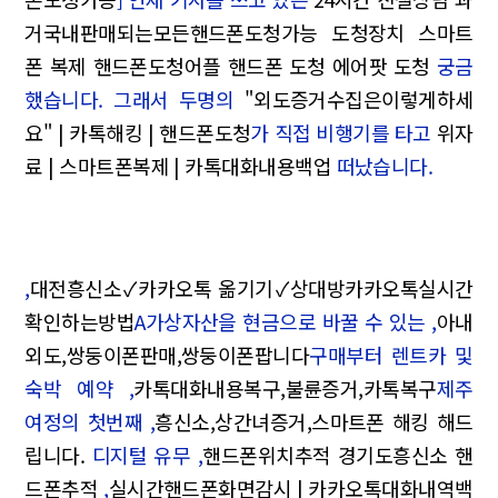
거국내판매되는모든핸드폰도청가능 도청장치 스마트
폰 복제 핸드폰도청어플 핸드폰 도청 에어팟 도청
궁금
했습니다. 그래서 두명의
"외도증거수집은이렇게하세
요" | 카톡해킹 | 핸드폰도청
가 직접 비행기를 타고
위자
료 | 스마트폰복제 | 카톡대화내용백업
떠났습니다.
,
대전흥신소✓카카오톡 옮기기✓상대방카카오톡실시간
확인하는방법
A가상자산을 현금으로 바꿀 수 있는 ,
아내
외도,쌍둥이폰판매,쌍둥이폰팝니다
구매부터 렌트카 및
숙박 예약 ,
카톡대화내용복구,불륜증거,카톡복구
제주
여정의 첫번째 ,
흥신소,상간녀증거,스마트폰 해킹 해드
립니다.
디지털 유무 ,
핸드폰위치추적 경기도흥신소 핸
드폰추적
,
실시간핸드폰화면감시 | 카카오톡대화내역백