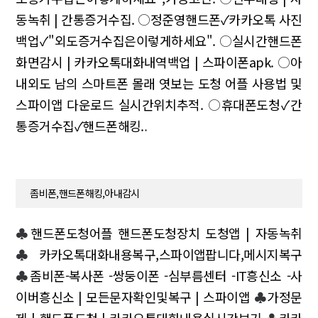
동녹취 | 간통증거수집.
○
정준영핸드폰✓카카오톡 사진
백업✓"외도증거수집은이렇게하세요".
○
실시간핸드폰
화면감시 | 카카오톡대화내역백업 | 스파이폰apk.
○
아
내외도 남의 스마트폰 몰래 엿보는 도청 어플 사용법 및
스파이앱 다운로드 실시간위치추적.
○
휴대폰도청✓간
통증거수집✓핸드폰해킹.
.
좀비폰,핸드폰해킹,아내감시
♣
핸드폰도청어플 핸드폰도청장치 도청앱 | 자동녹취
♣
카카오톡대화내용복구,스파이앱팝니다,메시지복구
♣
좀비폰-복사폰 -쌍둥이폰 -심부름센터 -IT흥신소 -사
이버흥신소 | 모든문자확인및복구 | 스파이앱
♣
가정문