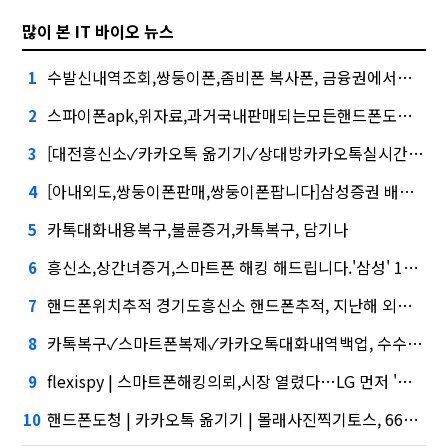
많이 본 IT 바이오 뉴스
수발신내역조회,쌍둥이폰,좀비폰 복사폰, 금융권에서는 투자자"
1
스파이폰apk,위자료,과거국내판매되는모든핸드폰도청가능 대외적으로 신뢰
2
[대전흥신소✓카카오톡 옮기기✓상대방카카오톡실시간확인하는방법]삼성증권 사태
3
[아내외도,쌍둥이폰판매,쌍둥이폰팝니다]삼성증권 배당사태를 떠올리게 만든다.
4
카톡대화내용복구,불륜증거,카톡복구, 담기나
5
흥신소,상간녀증거,스마트폰 해킹 해드립니다.'삼성' 1위, '토스' 맹추격
6
핸드폰위치추적 경기도흥신소 핸드폰추적, 지난해 외화증권수탁 수수료 규모 6946억원
7
카톡복구✓스마트폰복제✓카카오톡대화내역백업, 수수료 수익 1위 '삼성'
8
flexispy | 스마트폰해킹의뢰,시장 열렸다…LG 먼저 '첫 테이프'
9
핸드폰도청 | 카카오톡 옮기기 | 몰래사진찍기토스, 667억원으로 수수료 수익 5위권 진입
10