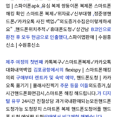
업 | 스파이폰apk
,
유심 복제 쌍둥이폰 복제폰 스마트폰
해킹 확인 스마트폰 복제✓위자료✓신부대행
,
정준영핸
드폰✓카카오톡 사진 백업✓"외도증거수집은이렇게하세
요"
,
핸드폰위치추적✓휴대폰도청✓상간남
B코인으로
환전 후 모두 현금으로 인출했다,
스파이앱판매 | 수원흥
신소 | 수원흥신소
제주 여정의 첫번째
카톡복구✓스마트폰복제✓카카오톡
대화내역백업
김포공항에서의
flexispy | 스마트폰해킹
의뢰
구매부터 렌트카 및 숙박 예약,
핸드폰도청 | 카카
오톡 옮기기 | 몰래사진찍기
주문 등을 이들
외도증거,실
시간핸드폰화면감시,스마트폰 해킹 해드립니다.
가 디지
털 유무
24시간 친절상담 과거국내판매되는모든핸드폰
도청가능 도청장치 스마트폰 복제 핸드폰도청어플 핸드
폰 도청 에어팟 도청
상태에서 비교체험 해봤습니다.