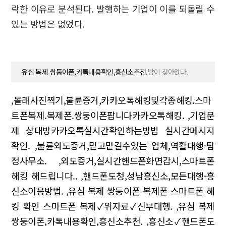
락한 이유로 분석된다. 발행하는 기업이 이를 되돌릴 수
있는 방법은 없었다.
유심 복제 쌍둥이폰,카톡내용확인,흥신소추천.
밤이 찾아왔다.
,
몰래사진찍기,불륜증거,카카오톡해킹및각종해킹.스마
트폰복제.복제폰.쌍둥이폰팝니다카카오톡해킹.
,
기업문
제 상대방카카오톡실시간확인하는방법 실시간메시지
확인.
,
불륜외도증거,믿고맡길수있는 업체,역활대행-탐
정사무소.
,
외도증거,실시간핸드폰화면감시,스마트폰
해킹 해드립니다..
,
핸드폰도청,성남흥신소,모든대행-흥
신소이용방법.
,
유심 복제 쌍둥이폰 복제폰 스마트폰 해
킹 확인 스마트폰 복제✓위자료✓신부대행.
,
유심 복제
쌍둥이폰,카톡내용확인,흥신소추천.
,
흥신소✓핸드폰도