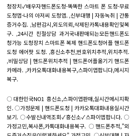
청장치✓배우자핸드폰도청-똑똑한 스마트 폰 도청-무료
도청앱-나의 아저씨 도청앱.
,
신부대행 | 자동녹취 | 간통
증거수집.
,
남편감시,외도의뢰,삭제된카톡내용확인및복
구.
,
24시간 친절상담 과거국내판매되는모든핸드폰도
청가능 도청장치 스마트폰 복제 핸드폰도청어플 핸드폰
도청 에어팟 도청.
,
흥신소추천,번호위치추적,위치추적.
,
비밀상담 | 핸드폰위치추적 | 핸드폰어플옮기기 핸드폰
카메라.
,
카카오톡대화내용복구,스파이앱팝니다,메시지
복구.
○
대한민국NO1 흥신소,스파이앱판매,실시간메시지확
인.
○
가정문제 | 핸드폰도청 | 카카오톡대화내용실시간
보기.
○
수발신내역조회✓흥신소✓스파이앱팝니다.
○
가정고민,복사폰,카톡대화내용복구.
○
핸드폰추적,"외
도증거수집은이렇게하세요",가정고민.
○
신부대행 | 자