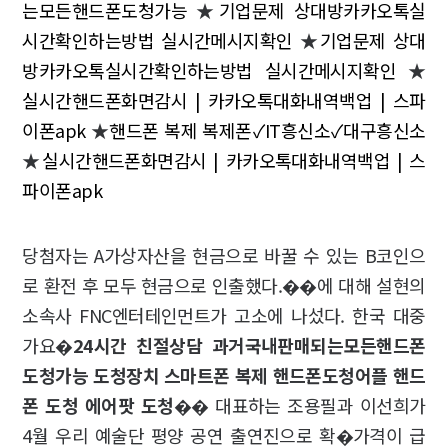
는모든핸드폰도청가능
★
기업문제 상대방카카오톡실
시간확인하는방법 실시간메시지확인
★
기업문제 상대
방카카오톡실시간확인하는방법 실시간메시지확인
★
실시간핸드폰화면감시 | 카카오톡대화내역백업 | 스파
이폰apk
★
핸드폰 복제 복제폰✓IT흥신소✓대구흥신소
★
실시간핸드폰화면감시 | 카카오톡대화내역백업 | 스
파이폰apk
당첨자는 A가상자산을 현금으로 바꿀 수 있는 B코인으
로 환전 후 모두 현금으로 인출했다.��에 대해 설현의
소속사 FNC엔터테인먼트가 고소에 나섰다. 한국 대중
가요�
24시간 친절상담 과거국내판매되는모든핸드폰
도청가능 도청장치 스마트폰 복제 핸드폰도청어플 핸드
폰 도청 에어팟 도청
�� 대표하는 조용필과 이선희가
4월 우리 예술단 평양 공연 출연진으로 확�가격이 급