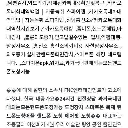
,
남편감시,외도의뢰,삭제된카톡내용확인및복구
,
카카오
톡대화내역백업 | 자동녹취 스파이앱
,
카카오톡대화내
역백업 | 자동녹취 스파이앱
,
성남흥신소✓카카오톡대화
내역실시간보기✓카카오톡해킹
,
좀비폰,핸드폰해킹,아
내감시
,
불륜외도증거,믿고맡길수있는 업체,역활대행-
탐정사무소
,
흥신소 흥신소의뢰비용 사설탐정사무소
,
외도증거,실시간핸드폰화면감시,스마트폰 해킹 해드립
니다.
,
스파이폰apk,위자료,과거국내판매되는모든핸드
폰도청가능
��에 대해 설현의 소속사 FNC엔터테인먼트가 고소에
나섰다. 한국 대중가요�
24시간 친절상담 과거국내판
매되는모든핸드폰도청가능 도청장치 스마트폰 복제 핸
드폰도청어플 핸드폰 도청 에어팟 도청
�� 대표하는
조용필과 이선희가 4월 우리 예술단 평양 공연 출연진으