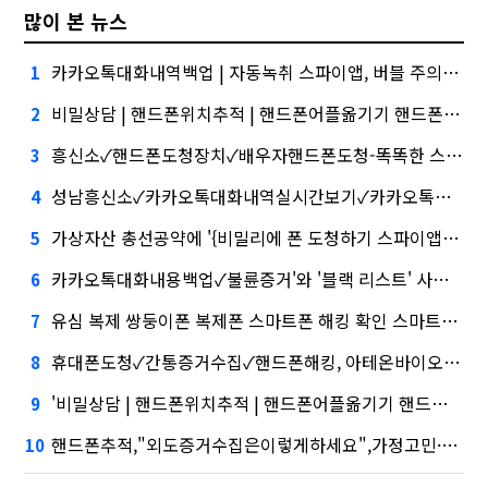
많이 본 뉴스
카카오톡대화내역백업 | 자동녹취 스파이앱, 버블 주의보"
1
비밀상담 | 핸드폰위치추적 | 핸드폰어플옮기기 핸드폰카메라심화…무엇이 갈랐나
2
흥신소✓핸드폰도청장치✓배우자핸드폰도청-똑똑한 스마트 폰 도청-무료 도청앱-나의 아저씨 도청앱건설사-금융사 간 'PF 매칭 플랫폼' 생긴다
3
성남흥신소✓카카오톡대화내역실시간보기✓카카오톡해킹,케이웨더‧코셈‧이에이트 상장…'슈퍼위크' 열기 이어갈까
4
가상자산 총선공약에 '{비밀리에 폰 도청하기 스파이앱,나의아저씨도청앱,외도의심}' 담기나
5
카카오톡대화내용백업✓불륜증거'와 '블랙 리스트' 사이…쿠팡 둘러싼 논란
6
유심 복제 쌍둥이폰 복제폰 스마트폰 해킹 확인 스마트폰 복제✓위자료✓신부대행, '마이크로바이옴' 신약개발 나선 이유
7
휴대폰도청✓간통증거수집✓핸드폰해킹, 아테온바이오에 전략적 투자
8
'비밀상담 | 핸드폰위치추적 | 핸드폰어플옮기기 핸드폰카메라' 시장 열렸다…LG 먼저 '첫 테이프'
9
핸드폰추적,"외도증거수집은이렇게하세요",가정고민·테무 공습에 미소짓는 네카오
10