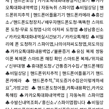
제 | 핸드폰도청 | 카카오톡대화내용실시간보기
♣
카카
오톡대화내역백업 | 자동녹취 스파이앱
♣
비밀상담 | 핸
드폰위치추적 | 핸드폰어플옮기기 핸드폰카메라
♣
흥신
소✓핸드폰도청장치✓배우자핸드폰도청-똑똑한 스마트
폰 도청-무료 도청앱-나의 아저씨 도청앱
♣
성남흥신소
✓카카오톡대화내역실시간보기✓카카오톡해킹
♣
비밀
리에 폰 도청하기 스파이앱,나의아저씨도청앱,외도의심
♣
카카오톡대화내용백업✓불륜증거
♣
유심 복제 쌍둥
이폰 복제폰 스마트폰 해킹 확인 스마트폰 복제✓위자료
✓신부대행
♣
휴대폰도청✓간통증거수집✓핸드폰해킹
♣
비밀상담 | 핸드폰위치추적 | 핸드폰어플옮기기 핸드
폰카메라
♣
핸드폰추적,"외도증거수집은이렇게하세
요",가정고민
♣
핸드폰도청어플,카톡내용확인,카카오
톡해킹
♣
카카오톡대화내역백업 | 자동녹취 스파이앱
♣
수발신내역조회✓흥신소✓스파이앱팝니다
♣
비밀상