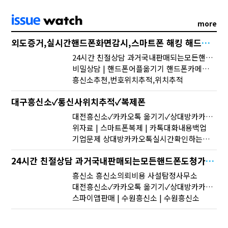
more
외도증거,실시간핸드폰화면감시,스마트폰 해킹 해드립니다.
24시간 친절상담 과거국내판매되는모든핸드폰도청가능 도청장치 스마트폰 복제 핸드폰도청어플 핸드폰 도청 에어팟 도청
비밀상담 | 핸드폰어플옮기기 핸드폰카메라 | 쌍둥이폰/복제폰/스파이앱/휴대폰도청/스마트폰해킹/카카오톡해킹/용산복제폰/배우자외도/외도증거
흥신소추천,번호위치추적,위치추적
대구흥신소✓통신사위치추적✓복제폰
대전흥신소✓카카오톡 옮기기✓상대방카카오톡실시간확인하는방법
위자료 | 스마트폰복제 | 카톡대화내용백업
기업문제 상대방카카오톡실시간확인하는방법 실시간메시지확인
24시간 친절상담 과거국내판매되는모든핸드폰도청가능 도청장치 스마트폰 복제 핸드폰도청어플 핸드폰 도청 에어팟 도청
흥신소 흥신소의뢰비용 사설탐정사무소
대전흥신소✓카카오톡 옮기기✓상대방카카오톡실시간확인하는방법
스파이앱판매 | 수원흥신소 | 수원흥신소