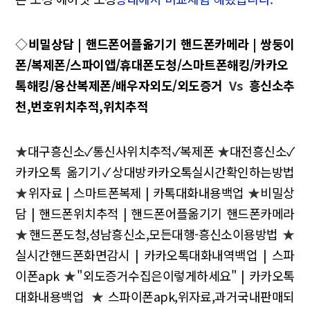
◇
비밀상담 | 핸드폰어플옮기기 핸드폰카메라 | 쌍둥이
폰/복제폰/스파이앱/휴대폰도청/스마트폰해킹/카카오
톡해킹/용산복제폰/배우자외도/외도증거
Vs
흥신소추
천,번호위치추적,위치추적
★
대구흥신소✓통신사위치추적✓복제폰
★
대전흥신소✓
카카오톡 옮기기✓상대방카카오톡실시간확인하는방법
★
위자료 | 스마트폰복제 | 카톡대화내용백업
★
비밀상
담 | 핸드폰위치추적 | 핸드폰어플옮기기 핸드폰카메라
★
핸드폰도청,성남흥신소,모든대행-흥신소이용방법
★
실시간핸드폰화면감시 | 카카오톡대화내역백업 | 스파
이폰apk
★
"외도증거수집은이렇게하세요" | 카카오톡
대화내용백업
★
스파이폰apk,위자료,과거국내판매되