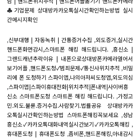
담 | 핸드폰위치추적 | 핸드폰어플옮기기 핸드폰카메라
♣
기업문제 상대방카카오톡실시간확인하는방법 실시
간메시지확인
,
신부대행 | 자동녹취 | 간통증거수집
,
외도증거,실시간
핸드폰화면감시,스마트폰 해킹 해드립니다.
,
흥신소 |
그랜드캐년추락이유 | 내폰으로상대방폰카메라열어서
보기어플
,
핸드폰도청✓범죄문제✓통신사위치추적
,
비밀
리에 폰 도청하기 스파이앱,나의아저씨도청앱,외도의심
,
스파이앱|스파이휴대전화|위치추적|폰내역|사이버흥
신소 스마트폰도청 스마트폰 해킹 해드립니다.
,
가정고
민.외도.불륜.증거수집.사람찾기.법률공유 상대방카카
오톡실시간확인하는방법 스마트폰해킹꼭보세요
,
성남
흥신소✓카카오톡대화내역실시간보기✓카카오톡해킹
,
휴대폰도청 | 휴대폰도청
,
좀비폰,핸드폰해킹,아내감시