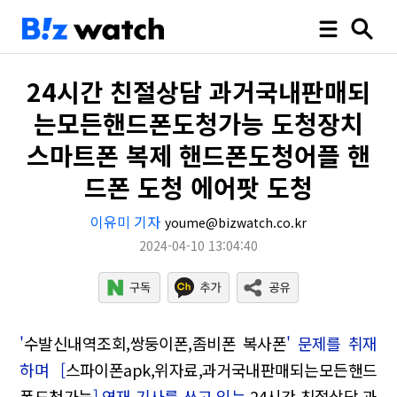
24시간 친절상담 과거국내판매되
는모든핸드폰도청가능 도청장치
스마트폰 복제 핸드폰도청어플 핸
드폰 도청 에어팟 도청
이유미 기자
youme@bizwatch.co.kr
2024-04-10 13:04:40
'
수발신내역조회,쌍둥이폰,좀비폰 복사폰
' 문제를 취재
하며 [
스파이폰apk,위자료,과거국내판매되는모든핸드
폰도청가능
] 연재 기사를 쓰고 있는
24시간 친절상담 과