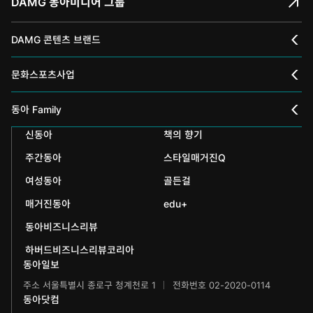
DAMG 동아미디어 그룹
DAMG 콘텐츠 브랜드
채널A
문화스포츠사업
스포츠동아
동아 신춘문예
동아 Family
어린이동아
신동아
책의 향기
동아국악콩쿠르
인촌기념회
주간동아
스타일매거진Q
에듀동아
동아음악콩쿠르
일민미술관
여성동아
골든걸
과학동아
동아뮤지컬콩쿠르
신문박물관
매거진동아
edu+
어린이과학동아
동아비즈니스리뷰
동아무용콩쿠르
화정평화재단
하버드비즈니스리뷰코리아
수학동아
동아주니어음악콩쿠르
하서학술재단
동아일보
주소 서울특별시 종로구 청계천로 1
전화번호 02-2020-0114
어린이수학동아
동아주니어국악콩쿠르
동아닷컴