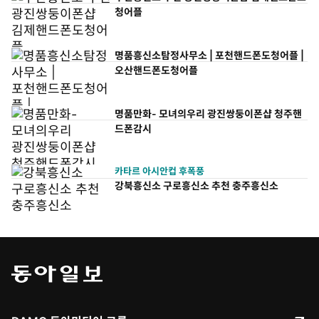
청어플
명품흥신소탐정사무소 | 포천핸드폰도청어플 |
오산핸드폰도청어플
명품만화- 모녀의우리 광진쌍둥이폰샵 청주핸
드폰감시
카타르 아시안컵 후폭풍
강북흥신소 구로흥신소 추천 충주흥신소