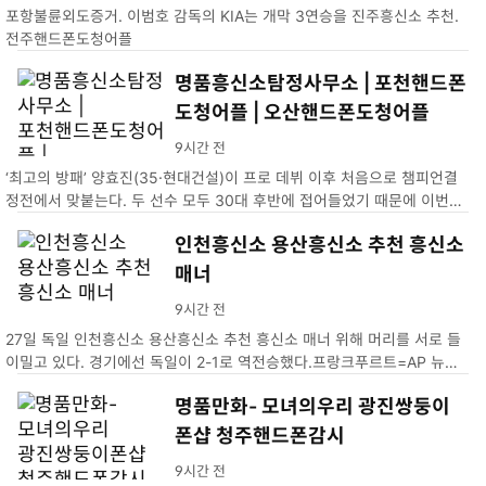
포항불륜외도증거. 이범호 감독의 KIA는 개막 3연승을 진주흥신소 추천.
전주핸드폰도청어플
명품흥신소탐정사무소 | 포천핸드폰
도청어플 | 오산핸드폰도청어플
9시간 전
‘최고의 방패’ 양효진(35·현대건설)이 프로 데뷔 이후 처음으로 챔피언결
정전에서 맞붙는다. 두 선수 모두 30대 후반에 접어들었기 때문에 이번이
마지막 챔프전 맞대결이 될 수도 있다.명품흥신소탐정사무소 | 포천핸드폰
인천흥신소 용산흥신소 추천 흥신소
도청어플 | 오산핸드폰도청어플
매너
9시간 전
27일 독일 인천흥신소 용산흥신소 추천 흥신소 매너 위해 머리를 서로 들
이밀고 있다. 경기에선 독일이 2-1로 역전승했다.프랑크푸르트=AP 뉴시
스
명품만화- 모녀의우리 광진쌍둥이
폰샵 청주핸드폰감시
9시간 전