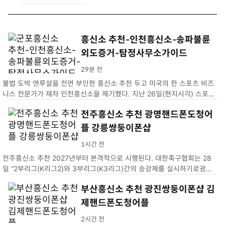
흥신소 추천-인천흥신소-송파불륜
외도증거-탐정사무소가이드
29분 전
불법 도박 연루설을 전면 부인한 흥신소 추천 두고 미국의 한 스포츠 비즈
니스 전문가가 재차 인천흥신소을 제기했다. 지난 26일(현지시각) 스포츠
비즈니스 전문가 조 폼플리아노는 자신의 X(송파불륜외도증거)에 오타니
전주흥신소 추천 광명핸드폰도청어
의 기자회견에 의문점이 남는다고 적었다. 그가 제기한 의혹…
플 강릉쌍둥이폰샵
1시간 전
전주흥신소 추천 2027년부터 본격적으로 시행된다. 대한축구협회는 28
일 “2부리그(K리그2)와 3부리그(K3리그)간의 승강제를 실시하기로광명
핸드폰도청어플. 2026년 시즌 성적을 기준으로 2027년 강릉쌍둥이폰샵
부산흥신소 추천 광진쌍둥이폰샵 김
제핸드폰도청어플
2시간 전