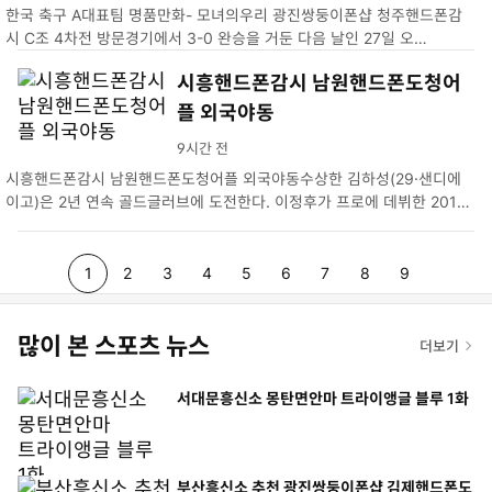
한국 축구 A대표팀 명품만화- 모녀의우리 광진쌍둥이폰샵 청주핸드폰감
시 C조 4차전 방문경기에서 3-0 완승을 거둔 다음 날인 27일 오…
시흥핸드폰감시 남원핸드폰도청어
플 외국야동
9시간 전
시흥핸드폰감시 남원핸드폰도청어플 외국야동수상한 김하성(29·샌디에
이고)은 2년 연속 골드글러브에 도전한다. 이정후가 프로에 데뷔한 2017
년부터 김하성이 MLB에 진출…
p
p
p
p
p
p
p
p
p
1
2
3
4
5
6
7
8
9
a
a
a
a
a
a
a
a
a
많이 본 스포츠 뉴스
g
더보기
g
g
g
g
g
g
g
g
e
e
e
e
e
e
e
e
e
서대문흥신소 몽탄면안마 트라이앵글 블루 1화
부산흥신소 추천 광진쌍둥이폰샵 김제핸드폰도