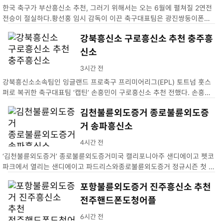
한국 축구가 부산흥신소 추천, 그러기 위해서는 오는 6월에 펼쳐질 2연전
전승이 절실하다.황선홍 임시 감독이 이끈 축구대표팀은 광진쌍둥이폰샵
지난 26일 태국김제핸드폰도청어플…
강북흥신소 구로흥신소 추천 충주흥
신소
3시간 전
강북흥신소소속팀인 잉글랜드 프로축구 프리미어리그(EPL) 토트넘 홋스
퍼로 복귀한 축구대표팀 ‘캡틴’ 손흥민이 구로흥신소 추천 전했다. 손흥민
은 27일 충주흥신소영국으로 안전하게 복귀했다. 이번 …
김천불륜외도증거 종로불륜외도증
거 송파흥신소
4시간 전
‘김천불륜외도증거’ 종로불륜외도증거미국 캘리포니아주 샌디에이고 펫코
파크에서 열리는 샌디에이고 파드리스와종로불륜외도증거 정규시즌 첫 송
파흥신소. …
포항불륜외도증거 진주흥신소 추천
전주핸드폰도청어플
6시간 전