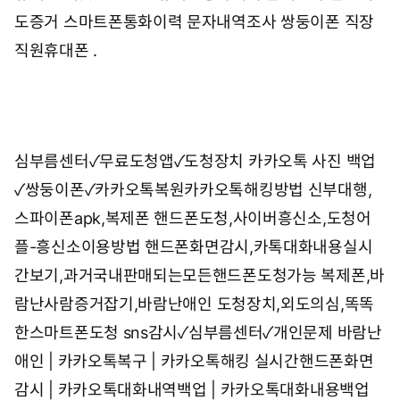
도증거 스마트폰통화이력 문자내역조사 쌍둥이폰 직장
직원휴대폰 .
심부름센터✓무료도청앱✓도청장치
카카오톡 사진 백업
✓쌍둥이폰✓카카오톡복원카카오톡해킹방법
신부대행,
스파이폰apk,복제폰
핸드폰도청,사이버흥신소,도청어
플-흥신소이용방법
핸드폰화면감시,카톡대화내용실시
간보기,과거국내판매되는모든핸드폰도청가능
복제폰,바
람난사람증거잡기,바람난애인
도청장치,외도의심,똑똑
한스마트폰도청
sns감시✓심부름센터✓개인문제
바람난
애인 | 카카오톡복구 | 카카오톡해킹
실시간핸드폰화면
감시 | 카카오톡대화내역백업 | 카카오톡대화내용백업