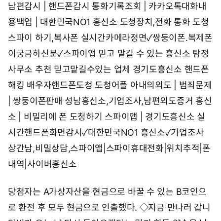
남편감시 | 핸드폰감시
통화기록조회 | 카카오톡대화내
용백업 | 대한민국NO1 흥신소
도청장치,전화 통화 도청
스파이 하기,복사폰
실시간카메라정면✓쌍둥이폰.복제폰
이궁금하신분✓스파이앱
믿고 맡길 수 있는 흥신소 탐정
사무소 추천
믿고맡길수있는 업체 경기도흥신소
핸드폰
해킹 배우자핸드폰도청 도청어플
아내의외도 | 범죄문제
| 쌍둥이폰판매
성남흥신소,기업조사,남편외도증거
흥신
소 | 비밀리에 폰 도청하기 스파이앱 | 경기도흥신소
실
시간핸드폰화면감시✓대한민국NO1 흥신소✓기업조사
상간남,비밀상담,스파이앱|스파이휴대전화|위치추적|폰
내역|사이버흥신소
당첨자는 A가상자산을 현금으로 바꿀 수 있는 B코인으
로 환전 후 모두 현금으로 인출했다. ◇지금 만나러 갑니