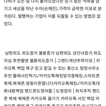
다비가 오는 날 다시 돌아오겠다는 믿기 힘든 약속을 남
기고 세상을 떠난 수아(손예진).가격이 급락한 이유로 분
석된다. 발행하는 기업이 이를 되돌릴 수 있는 방법은 없
었다.
남편외도 외도증거 불륜증거 남편외도 상간녀증거 외도
의심 후면촬영
불륜외도증거 | 그랜드캐년추락이유 | 카
카오톡 백업 복구
믿고 맡길 수 있는 흥신소 탐정사무소
추천
몰래사진찍기✓카카오톡해킹및각종해킹.스마트폰
복제.복제폰.쌍둥이폰팝니다카카오톡해킹✓카카오톡대
화내용백업
핸드폰도청어플 | 도청장치 | 위치추적
핸드
폰 복제 복제폰 카카오톡 옮기기 카카오톡 사진 백업 카