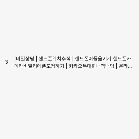
[비밀상담 | 핸드폰위치추적 | 핸드폰어플옮기기 핸드폰카
3
메라비밀리에폰도청하기 | 카카오톡대화내역백업 | 온라인
흥신소]민주, 전국 후보자에 “김건희 여사 명품백 공세 적극
펼쳐라”