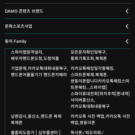
DAMG 콘텐츠 브랜드
채널A
문화스포츠사업
스포츠동아
동아 신춘문예
동아 Family
어린이동아
스파이앱원격설치,
모든문자확인및복구,
동아국악콩쿠르
인촌기념회
배우자핸드폰도청,도청어플
통화기록조회,복제폰
에듀동아
동아음악콩쿠르
일민미술관
기업문제,카카오톡대화내용복구,
카카오톡해킹및각종해킹.
핸드폰어플옮기기 핸드폰카메라
스마트폰복제.복제폰.
과학동아
동아뮤지컬콩쿠르
쌍둥이폰팝니다카카오톡해킹스마
신문박물관
트폰해킹..,스파이앱|
어린이과학동아
동아무용콩쿠르
스파이휴대전화|위치추적|폰내역|
화정평화재단
사이버흥신소,
수학동아
동아주니어음악콩쿠르
카카오톡대화내용복구
하서학술재단
남편감시,흥신소,핸드폰 복제
카카오톡 사진 백업,카카오톡 사진
어린이수학동아
동아주니어국악콩쿠르
복제폰
백업,쌍둥이폰
브랜더쿠
불륜외도증거 | 심부름센터 |
복사폰✓외도의뢰✓
동아마라톤