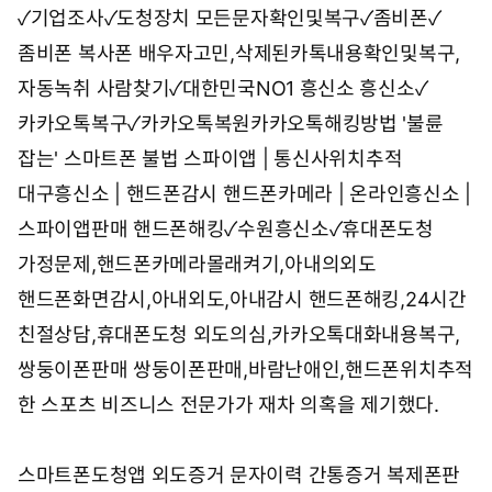
✓기업조사✓도청장치
모든문자확인및복구✓좀비폰✓
좀비폰 복사폰
배우자고민,삭제된카톡내용확인및복구,
자동녹취
사람찾기✓대한민국NO1 흥신소
흥신소✓
카카오톡복구✓카카오톡복원카카오톡해킹방법
'불륜
잡는' 스마트폰 불법 스파이앱 | 통신사위치추적
대구흥신소 | 핸드폰감시
핸드폰카메라 | 온라인흥신소 |
스파이앱판매
핸드폰해킹✓수원흥신소✓휴대폰도청
가정문제,핸드폰카메라몰래켜기,아내의외도
핸드폰화면감시,아내외도,아내감시
핸드폰해킹,24시간
친절상담,휴대폰도청
외도의심,카카오톡대화내용복구,
쌍둥이폰판매
쌍둥이폰판매,바람난애인,핸드폰위치추적
한 스포츠 비즈니스 전문가가 재차 의혹을 제기했다.
스마트폰도청앱 외도증거 문자이력 간통증거 복제폰판