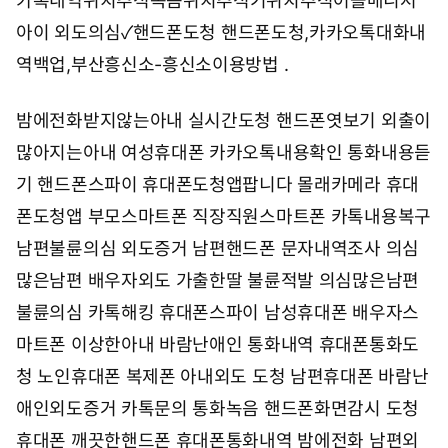
카톡내역위치추적녹음위치추적기위치추적어플매니저
아이
외도의심✓핸드폰도청
핸드폰도청,카카오톡대화내
역백업,부산흥신소-흥신소이용방법
.
밤에전화받지않는아내 실시간도청 핸드폰엿보기 외출이
많아지는아내 여성휴대폰 카카오톡내용확인 통화내용듣
기 핸드폰스파이 휴대폰도청앱팝니다 몰래카메라 휴대
폰도청앱 부모스마트폰 직장직원스마트폰 카톡내용복구
남편불륜의심 외도증거 남편핸드폰 문자내역조사 의심
많은남편 배우자외도 가출한딸 불륜적발 의심많은남편
불륜의심 카톡해킹 휴대폰스파이 남성휴대폰 배우자스
마트폰 이상한아내 바람난애인 통화내역 휴대폰통화도
청 노인휴대폰 복제폰 아내외도 도청 남편휴대폰 바람난
애인외도증거 카톡문의 통화녹음 핸드폰화면감시 도청
휴대폰 깨끗한핸드폰 휴대폰통화내역 밤에전화 남편외