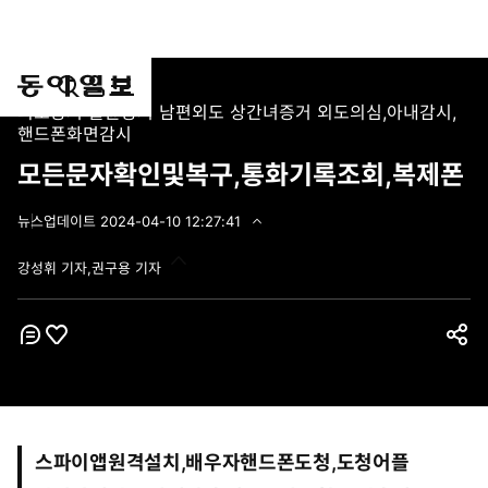
통
마
전
외도증거 불륜증거 남편외도 상간녀증거 외도의심,아내감시,
합
이
체
핸드폰화면감시
검
페
메
모든문자확인및복구,통화기록조회,복제폰
색
이
뉴
지
펼
치
뉴스
업데이트
2024-04-10 12:27:41
2
기
0
강성휘 기자,권구용 기자
2
4
-
0
4
코
좋
공
-
멘
아
1
유
트
0
요
하
1
2
기
:
스파이앱원격설치,배우자핸드폰도청,도청어플
2
7