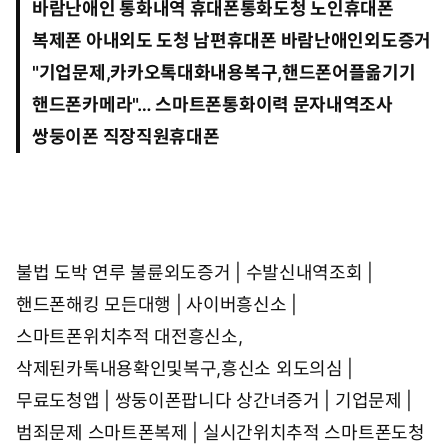
바람난애인 통화내역 휴대폰통화도청 노인휴대폰
:
4
복제폰 아내외도 도청 남편휴대폰 바람난애인외도증거
1
"
기업문제,카카오톡대화내용복구,핸드폰어플옮기기
핸드폰카메라
"… 스마트폰통화이력 문자내역조사
쌍둥이폰 직장직원휴대폰
불법 도박 연루
불륜외도증거 | 수발신내역조회 |
핸드폰해킹
모든대행 | 사이버흥신소 |
스마트폰위치추적
대전흥신소,
삭제된카톡내용확인및복구,흥신소
외도의심 |
무료도청앱 | 쌍둥이폰팝니다
상간녀증거 | 기업문제 |
범죄문제
스마트폰복제 | 실시간위치추적
스마트폰도청