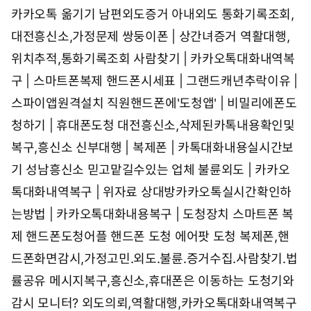
카카오톡 옮기기 남편외도증거 아내외도
통화기록조회,
대전흥신소,가정문제
쌍둥이폰 | 상간녀증거
역활대행,
위치추적,통화기록조회
사람찾기 | 카카오톡대화내역복
구 | 스마트폰복제
핸드폰시세표 | 그랜드캐년추락이유 |
스파이앱원격설치
직원핸드폰에'도청앱' | 비밀리에폰도
청하기 | 휴대폰도청
대전흥신소,삭제된카톡내용확인및
복구,흥신소
신부대행 | 복제폰 | 카톡대화내용실시간보
기
성남흥신소 믿고맡길수있는 업체
불륜외도 | 카카오
톡대화내역복구 | 위자료
상대방카카오톡실시간확인하
는방법 | 카카오톡대화내용복구 | 도청장치 스마트폰 복
제 핸드폰도청어플 핸드폰 도청 에어팟 도청
복제폰,핸
드폰화면감시,가정고민.외도.불륜.증거수집.사람찾기.법
률공유
메시지복구,흥신소,휴대폰은 이동하는 도청기와
감시 모니터?
외도의뢰,역활대행,카카오톡대화내역복구