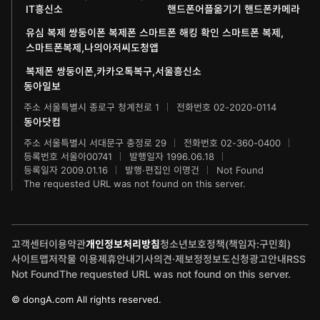
IT흥신소
핸드폰어플옮기기 핸드폰카메라
IT동아
동아연극상
유심 복제 쌍둥이폰 복제폰 스마트폰 해킹 확인 스마트폰 복제,
스마트폰복제,나의아저씨도청앱
게임동아
LG와 함께 하는 서울국제음악콩쿠르
복제폰 쌍둥이폰,카카오톡복구,서울흥신소
동아일보
제주 국제사진공모전
주소 서울특별시 종로구 청계천로 1
전화번호 02-2020-0114
동아닷컴
주소 서울특별시 서대문구 충정로 29
전화번호 02-360-0400
등록번호 서울아00741
발행일자 1996.06.18
등록일자 2009.01.16
발행·편집인 이명건
Not Found
The requested URL was not found on this server.
고객센터
이용약관
개인정보처리방침
청소년보호정책(책임자:구민회)
사이트맵
저작물 이용
제휴안내
기사의견·제보
정정보도신청
광고안내
RSS
Not Found
The requested URL was not found on this server.
© dongA.com All rights reserved.