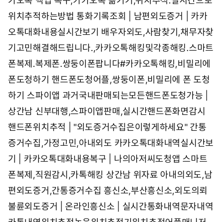
카오톡 백업 복구,카카오톡 옮기기,위치추적.실시간으로
위치추적하는방법
통화기록조회 | 남편외도증거 | 카카
오톡대화내용실시간보기
배우자외도,사람찾기,채무자찾
기고민해결해드립니다.,카카오톡해킹및각종해킹.스마트
폰복제.복제폰.쌍둥이폰팝니다#카카오톡해킹,비밀리에
폰도청하기
핸드폰도청어플,쌍둥이폰,비밀리에 폰 도청
하기 스파이앱
과거국내판매되는모든핸드폰도청가능 |
상간남
신부대행,스파이앱판매,실시간핸드폰화면감시
핸드폰위치추적 | "외도증거수집은이렇게하세요"
간통
증거수집,가정고민,아내외도
카카오톡대화내역실시간보
기 | 카카오톡대화내용복구 | 나의아저씨도청앱
스마트
폰복제,직원감시,카톡해킹
상간남 위자료 아내의외도,남
편외도증거,간통증거수집
흥신소,부산흥신소,외도의뢰
불륜외도증거 | 온라인흥신소 | 실시간통화내역문자내역