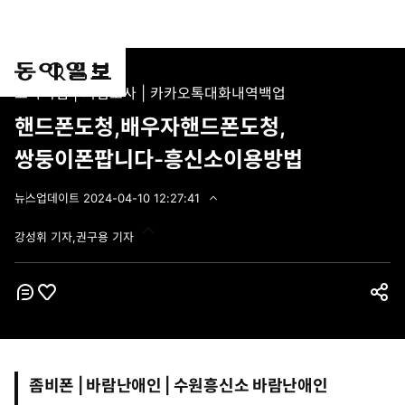
통
마
전
스파이앱 | 기업조사 | 카카오톡대화내역백업
합
이
체
검
페
메
핸드폰도청,배우자핸드폰도청,
색
이
뉴
쌍둥이폰팝니다-흥신소이용방법
지
펼
치
뉴스
업데이트
2024-04-10 12:27:41
기
2
0
강성휘 기자,권구용 기자
2
4
-
0
4
코
좋
공
-
멘
아
1
유
트
0
요
하
1
2
기
좀비폰 | 바람난애인 | 수원흥신소
바람난애인
:
2