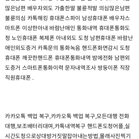
많은남편 배우자외도 가출한딸 불륜적발 의심많은남편
불륜의심 카톡해킹 휴대폰스파이 남성휴대폰 배우자스
마트폰 이상한아내 바람난애인 통화내역 휴대폰통화도
청 노인휴대폰 복제폰 아내외도 도청 남편휴대폰 바람난
애인외도증거 카톡문의 통화녹음 핸드폰화면감시 도청
휴대폰 깨끗한핸드폰 휴대폰통화내역 밤에전화 남편외
도증거 스마트폰통화이력 문자내역조사 쌍둥이폰 직장
직원휴대폰 .
카카오톡 백업 복구,카카오톡 백업 복구,모든대행
전화
대행,보조배터리대여,카톡내역복구
핸드폰도청어플,실
시간도청으로상대방거짓말잡아내는방법,몰래사진찍기