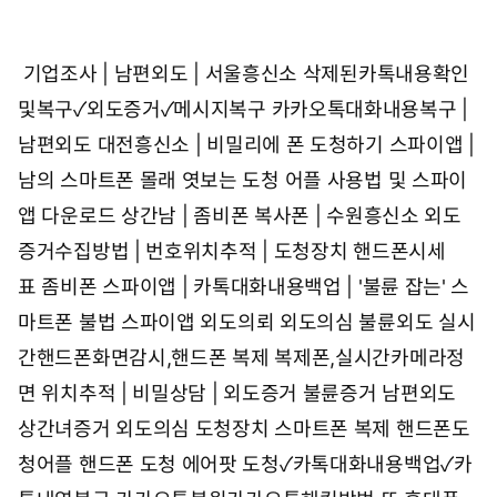
기업조사 | 남편외도 | 서울흥신소
삭제된카톡내용확인
및복구✓외도증거✓메시지복구
카카오톡대화내용복구 |
남편외도
대전흥신소 | 비밀리에 폰 도청하기 스파이앱 |
남의 스마트폰 몰래 엿보는 도청 어플 사용법 및 스파이
앱 다운로드
상간남 | 좀비폰 복사폰 | 수원흥신소
외도
증거수집방법 | 번호위치추적 | 도청장치
핸드폰시세
표 좀비폰
스파이앱 | 카톡대화내용백업 | '불륜 잡는' 스
마트폰 불법 스파이앱
외도의뢰 외도의심 불륜외도
실시
간핸드폰화면감시,핸드폰 복제 복제폰,실시간카메라정
면
위치추적 | 비밀상담 | 외도증거 불륜증거 남편외도
상간녀증거 외도의심
도청장치 스마트폰 복제 핸드폰도
청어플 핸드폰 도청 에어팟 도청✓카톡대화내용백업✓카