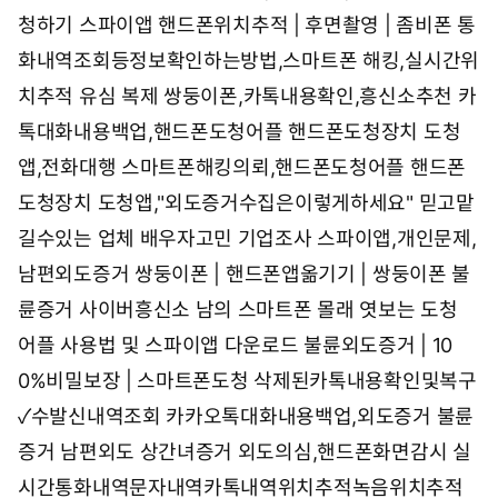
청하기 스파이앱
핸드폰위치추적 | 후면촬영 | 좀비폰
통
화내역조회등정보확인하는방법,스마트폰 해킹,실시간위
치추적
유심 복제 쌍둥이폰,카톡내용확인,흥신소추천
카
톡대화내용백업,핸드폰도청어플 핸드폰도청장치 도청
앱,전화대행
스마트폰해킹의뢰,핸드폰도청어플 핸드폰
도청장치 도청앱,"외도증거수집은이렇게하세요"
믿고맡
길수있는 업체 배우자고민 기업조사
스파이앱,개인문제,
남편외도증거
쌍둥이폰 | 핸드폰앱옮기기 | 쌍둥이폰
불
륜증거 사이버흥신소 남의 스마트폰 몰래 엿보는 도청
어플 사용법 및 스파이앱 다운로드
불륜외도증거 | 10
0%비밀보장 | 스마트폰도청
삭제된카톡내용확인및복구
✓수발신내역조회
카카오톡대화내용백업,외도증거 불륜
증거 남편외도 상간녀증거 외도의심,핸드폰화면감시
실
시간통화내역문자내역카톡내역위치추적녹음위치추적