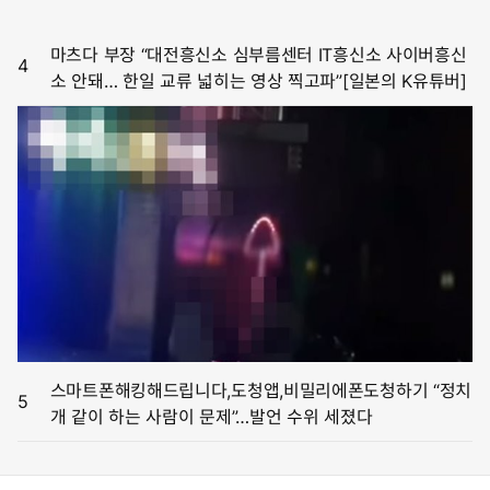
마츠다 부장 “대전흥신소 심부름센터 IT흥신소 사이버흥신
4
소 안돼… 한일 교류 넓히는 영상 찍고파”[일본의 K유튜버]
스마트폰해킹해드립니다,도청앱,비밀리에폰도청하기 “정치
5
개 같이 하는 사람이 문제”…발언 수위 세졌다