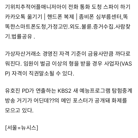
기위치추적어플매니저아이 전화 통화 도청 스파이 하기
카카오톡 옮기기 | 핸드폰 복제 | 좀비폰
심부름센터,똑
똑한스마트폰도청,가정고민.외도.불륜.증거수집.사람찾
기.법률공유
.
가상자산거래소 경영진 자격 기준이 금융사만큼 까다로
워진다. 임원이 벌금 이상의 형을 받을 경우 사업자(VAS
P) 자격이 직권말소될 수 있다.
유호진 PD가 연출하는 KBS2 새 예능프로그램 탐험중계
방송 거기가 어딘데??의 메인 포스터가 공개돼 화제를
모으고 있다.
[서울=뉴시스]