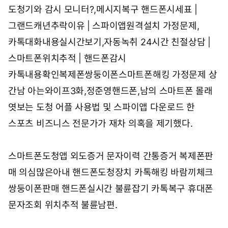
도청기와 감시 모니터?,메시지복구
핸드폰시세표 |
그랜드캐년추락이유 | 스파이앱원격설치
가정문제,
카톡대화내용실시간보기,자동녹취
24시간 친절상담 |
스마트폰위치추적 | 핸드폰감시
카톡내용확인복제폰쌍둥이폰스마트폰해킹 가정문제 상
간남
아는와이프3화,정준영핸드폰,남의 스마트폰 몰래
엿보는 도청 어플 사용법 및 스파이앱 다운로드
한
스포츠 비즈니스 전문가가 재차 의혹을 제기했다.
스마트폰도청앱 외도증거 문자이력 간통증거 복제폰판
매 의심많은아내 핸드폰도청장치 카톡해킹 바람끼체크
쌍둥이폰판매 핸드폰실시간 불륜잡기 카톡복구 휴대폰
문자조회 위치추적 불륜남편.