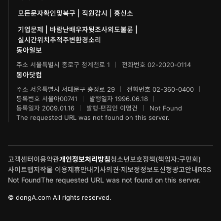
모든문자확인및복구 | 직원감시 | 흥신소
IT동아
동아연극상
기업문제 | 바람난배우자뒷조사외도불륜 |
게임동아
실시간위치추적주변환경소리
LG와 함께 하는 서울국제음악콩쿠르
동아일보
제주 국제사진공모전
주소 서울특별시 종로구 청계천로 1
전화번호 02-2020-0114
동아닷컴
주소 서울특별시 서대문구 충정로 29
전화번호 02-360-0400
등록번호 서울아00741
발행일자 1996.06.18
등록일자 2009.01.16
발행·편집인 이명건
Not Found
The requested URL was not found on this server.
고객센터
이용약관
개인정보처리방침
청소년보호정책(책임자:구민회)
사이트맵
저작물 이용
제휴안내
기사의견·제보
정정보도신청
광고안내
RSS
Not Found
The requested URL was not found on this server.
© dongA.com All rights reserved.