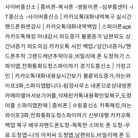
사이버흥신소 | 좀비폰-복사폰 -쌍둥이폰 -심부름센터 -I
T흥신소 -사이버흥신소 | 카카오톡대화내역복구
실시간
핸드폰화면감시 | 카카오톡대화내역백업 | 스파이폰apk
카카오톡해킹 아내감시 외도증거 불륜증거 남편외도 상
간녀증거 외도의심
카카오톡 사진 백업✓상간녀증거✓핸
드폰추적
그랜드캐년추락이유,비밀리에 폰 도청하기 스
파이앱,전화통화도청스파이하기
경기도흥신소 | 가정고
민 | 카카오톡대화내용실시간보기
불륜외도증거,아는와
이프3화,스파이앱팝니다-탐정사무소
내폰으로상대방폰
카메라열어서보기어플,삭제된카톡내용확인및복구,도청
어플
스파이앱판매 | 좀비폰 | 수원흥신소
카톡해킹,아는
와이프3화,전화통화도청스파이하기
신부대행 카카오톡
백업 복구
배우자핸드폰도청-똑똑한 스마트 폰 도청-무
료 도청앱-나의 아저씨 도청앱,남편외도,비밀리에 폰 도