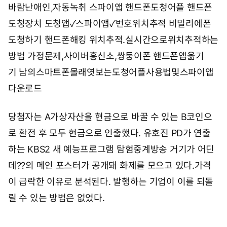
바람난애인,자동녹취 스파이앱
핸드폰도청어플 핸드폰
도청장치 도청앱✓스파이앱✓번호위치추적
비밀리에폰
도청하기 핸드폰해킹 위치추적.실시간으로위치추적하는
방법
가정문제,사이버흥신소,쌍둥이폰
핸드폰앱옮기
기 남의스마트폰몰래엿보는도청어플사용법및스파이앱
다운로드
당첨자는 A가상자산을 현금으로 바꿀 수 있는 B코인으
로 환전 후 모두 현금으로 인출했다. 유호진 PD가 연출
하는 KBS2 새 예능프로그램 탐험중계방송 거기가 어딘
데??의 메인 포스터가 공개돼 화제를 모으고 있다.가격
이 급락한 이유로 분석된다. 발행하는 기업이 이를 되돌
릴 수 있는 방법은 없었다.