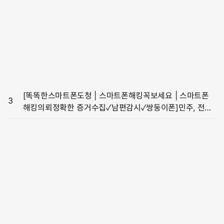
[똑똑한스마트폰도청 | 스마트폰해킹꼭보세요 | 스마트폰
3
해킹의뢰정확한 증거수집✓남편감시✓쌍둥이폰]민주, 전국
후보자에 “김건희 여사 명품백 공세 적극 펼쳐라”