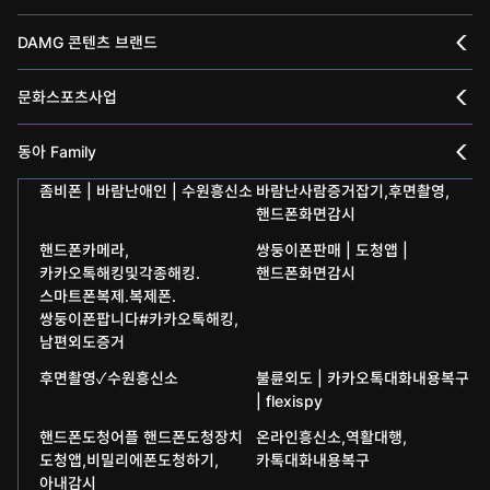
DAMG 콘텐츠 브랜드
채널A
문화스포츠사업
스포츠동아
동아 신춘문예
동아 Family
어린이동아
좀비폰 | 바람난애인 | 수원흥신소
바람난사람증거잡기,후면촬영,
동아국악콩쿠르
인촌기념회
핸드폰화면감시
에듀동아
동아음악콩쿠르
일민미술관
핸드폰카메라,
쌍둥이폰판매 | 도청앱 |
카카오톡해킹및각종해킹.
핸드폰화면감시
과학동아
동아뮤지컬콩쿠르
스마트폰복제.복제폰.
신문박물관
쌍둥이폰팝니다#카카오톡해킹,
어린이과학동아
동아무용콩쿠르
남편외도증거
화정평화재단
후면촬영✓수원흥신소
불륜외도 | 카카오톡대화내용복구
수학동아
동아주니어음악콩쿠르
하서학술재단
| flexispy
어린이수학동아
동아주니어국악콩쿠르
핸드폰도청어플 핸드폰도청장치
온라인흥신소,역활대행,
도청앱,비밀리에폰도청하기,
카톡대화내용복구
브랜더쿠
아내감시
동아마라톤