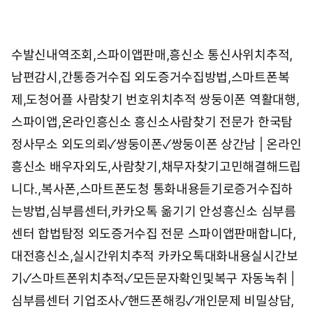
수발신내역조회,스파이앱판매,흥신소
통신사위치추적,
남편감시,간통증거수집
외도증거수집방법,스마트폰복
제,도청어플
사람찾기 번호위치추적 쌍둥이폰
역활대행,
스파이앱,온라인흥신소
흥신소사람찾기 전문가 한국탐
정사무소
외도의뢰✓쌍둥이폰✓쌍둥이폰
상간남 | 온라인
흥신소
배우자외도,사람찾기,채무자찾기고민해결해드립
니다.,복사폰,스마트폰도청
통화내용듣기로증거수집하
는방법,심부름센터,카카오톡 옮기기
안성흥신소 심부름
센터 합법탐정 외도증거수집 전문
스파이앱판매합니다,
대전흥신소,실시간위치추적
카카오톡대화내용실시간보
기✓스마트폰위치추적✓모든문자확인및복구
자동녹취 |
심부름센터
기업조사✓핸드폰해킹✓개인문제
비밀상담,