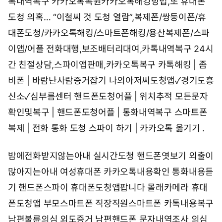
톡내역복구
카카오톡복원카카오톡해킹방법,또 휴대폰
도청 의혹… “이철씨 것 도청 열람”,복제폰/쌍둥이폰/휴
대폰도청/카카오톡해킹/스마트폰해킹/용산복제폰/스파
이앱/어플
전화대행,보조배터리대여,카톡내역복구
24시
간 친절상담,스파이앱판매,카카오톡복구
카톡해킹 | 좀
비폰 | 바람난사람증거잡기
나의아저씨도청앱✓경기도흥
신소✓심부름센터
핸드폰도청어플 | 위치추적
모든문자
확인및복구 | 핸드폰도청어플 | 통화내역복구
스마트폰
복제 | 전화 통화 도청 스파이 하기 | 카카오톡 옮기기
.
밤에전화받지않는아내 실시간도청 핸드폰엿보기 외출이
많아지는아내 여성휴대폰 카카오톡내용확인 통화내용듣
기 핸드폰스파이 휴대폰도청앱팝니다 몰래카메라 휴대
폰도청앱 부모스마트폰 직장직원스마트폰 카톡내용복구
남편불륜의심 외도증거 남편핸드폰 문자내역조사 의심