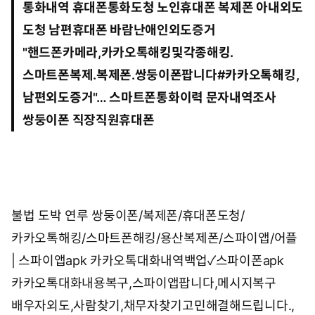
통화내역 휴대폰통화도청 노인휴대폰 복제폰 아내외도
7
:
도청 남편휴대폰 바람난애인외도증거
4
1
"
핸드폰카메라,카카오톡해킹및각종해킹.
스마트폰복제.복제폰.쌍둥이폰팝니다#카카오톡해킹,
남편외도증거
"… 스마트폰통화이력 문자내역조사
쌍둥이폰 직장직원휴대폰
불법 도박 연루
쌍둥이폰/복제폰/휴대폰도청/
카카오톡해킹/스마트폰해킹/용산복제폰/스파이앱/어플
| 스파이앱apk
카카오톡대화내역백업✓스파이폰apk
카카오톡대화내용복구,스파이앱팝니다,메시지복구
배우자외도,사람찾기,채무자찾기고민해결해드립니다.,