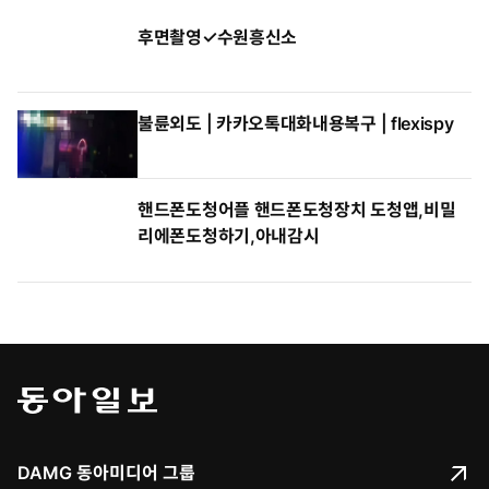
후면촬영✓수원흥신소
불륜외도 | 카카오톡대화내용복구 | flexispy
핸드폰도청어플 핸드폰도청장치 도청앱,비밀
리에폰도청하기,아내감시
DAMG 동아미디어 그룹