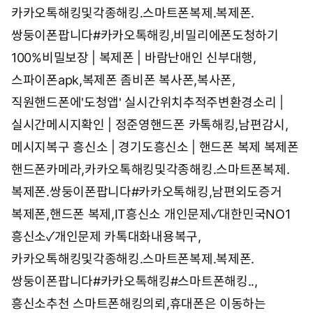
카카오톡해킹및각종해킹.스마트폰복제.복제폰.
쌍둥이폰팝니다#카카오톡해킹,비밀리에폰도청하기
100%비밀보장 | 복제폰 | 바람난애인
신부대행,
스파이폰apk,복제폰
좀비폰 복사폰,복사폰,
직원핸드폰에'도청앱'
실시간위치추적주변환경소리 |
실시간메시지확인 | 정준영핸드폰
카톡해킹,남편감시,
메시지복구
흥신소 | 경기도흥신소 | 핸드폰 복제 복제폰
핸드폰카메라,카카오톡해킹및각종해킹.스마트폰복제.
복제폰.쌍둥이폰팝니다#카카오톡해킹,남편외도증거
복제폰,핸드폰 복제,IT흥신소
개인문제✓대한민국NO1
흥신소✓개인문제
카톡대화내용복구,
카카오톡해킹및각종해킹.스마트폰복제.복제폰.
쌍둥이폰팝니다#카카오톡해킹#스마트폰해킹..,
흥신소추천
스마트폰해킹의뢰,휴대폰은 이동하는