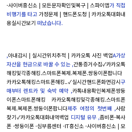
-사이버흥신소 | 모든문자확인및복구 | 스파이앱
가 직접
비행기를 타고
가정문제 | 핸드폰도청 | 카카오톡대화내
용실시간보기
떠났습니다.
,
아내감시 | 실시간위치추적 | 카카오톡 사진 백업
A가상
자산을 현금으로 바꿀 수 있는 ,
간통증거수집✓카카오톡
해킹및각종해킹.스마트폰복제.복제폰.쌍둥이폰팝니다
카카오톡해킹스마트폰해킹..✓실시간핸드폰화면감시
구
매부터 렌트카 및 숙박 예약 ,
카톡내용확인복제폰쌍둥
이폰스마트폰해킹 카카오톡해킹및각종해킹.스마트폰
복제.복제폰.쌍둥이폰팝니다
제주 여정의 첫번째 ,
사람
찾기✓카카오톡대화내역백업
디지털 유무 ,
좀비폰-복사
폰 -쌍둥이폰 -심부름센터 -IT흥신소 -사이버흥신소 | 모