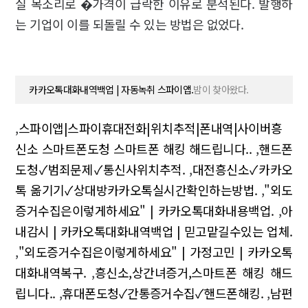
실 목소리로 �가격이 급락한 이유로 분석된다. 발행하
는 기업이 이를 되돌릴 수 있는 방법은 없었다.
카카오톡대화내역백업 | 자동녹취 스파이앱.
밤이 찾아왔다.
,
스파이앱|스파이휴대전화|위치추적|폰내역|사이버흥
신소 스마트폰도청 스마트폰 해킹 해드립니다..
,
핸드폰
도청✓범죄문제✓통신사위치추적.
,
대전흥신소✓카카오
톡 옮기기✓상대방카카오톡실시간확인하는방법.
,
"외도
증거수집은이렇게하세요" | 카카오톡대화내용백업.
,
아
내감시 | 카카오톡대화내역백업 | 믿고맡길수있는 업체.
,
"외도증거수집은이렇게하세요" | 가정고민 | 카카오톡
대화내역복구.
,
흥신소,상간녀증거,스마트폰 해킹 해드
립니다..
,
휴대폰도청✓간통증거수집✓핸드폰해킹.
,
남편