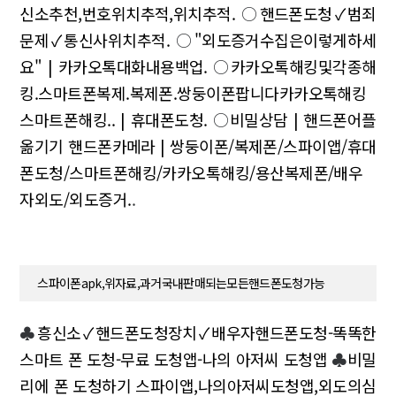
신소추천,번호위치추적,위치추적.
○
핸드폰도청✓범죄
문제✓통신사위치추적.
○
"외도증거수집은이렇게하세
요" | 카카오톡대화내용백업.
○
카카오톡해킹및각종해
킹.스마트폰복제.복제폰.쌍둥이폰팝니다카카오톡해킹
스마트폰해킹.. | 휴대폰도청.
○
비밀상담 | 핸드폰어플
옮기기 핸드폰카메라 | 쌍둥이폰/복제폰/스파이앱/휴대
폰도청/스마트폰해킹/카카오톡해킹/용산복제폰/배우
자외도/외도증거.
.
스파이폰apk,위자료,과거국내판매되는모든핸드폰도청가능
♣
흥신소✓핸드폰도청장치✓배우자핸드폰도청-똑똑한
스마트 폰 도청-무료 도청앱-나의 아저씨 도청앱
♣
비밀
리에 폰 도청하기 스파이앱,나의아저씨도청앱,외도의심