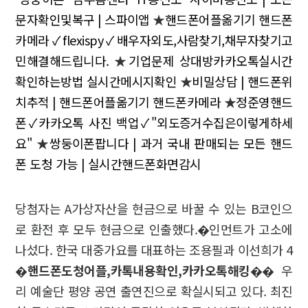
문자확인및복구 | 스파이앱
★
핸드폰어플옮기기 핸드폰
카메라✓flexispy✓배우자외도,사람찾기,채무자찾기고
민해결해드립니다.
★
기업문제 상대방카카오톡실시간
확인하는방법 실시간메시지확인
★
비밀상담 | 핸드폰위
치추적 | 핸드폰어플옮기기 핸드폰카메라
★
정준영핸드
폰✓카카오톡 사진 백업✓"외도증거수집은이렇게하세
요"
★
쌍둥이폰팝니다 | 과거 국내 판매되는 모든 핸드
폰 도청 가능 | 실시간핸드폰화면감시
당첨자는 A가상자산을 현금으로 바꿀 수 있는 B코인으
로 환전 후 모두 현금으로 인출했다.�인먼트가 고소에
나섰다. 한국 대중가요를 대표하는 조용필과 이선희가 4
�
핸드폰도청어플,카톡내용확인,카카오톡해킹
�� 우
리 예술단 평양 공연 출연진으로 확실시되고 있다. 최진