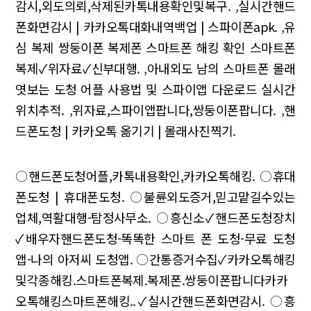
감시,외도의뢰,삭제된카톡내용확인및복구.
,
실시간핸드
폰화면감시 | 카카오톡대화내역백업 | 스파이폰apk.
,
유
심 복제 쌍둥이폰 복제폰 스마트폰 해킹 확인 스마트폰
복제✓위자료✓신부대행.
,
아내외도 남의 스마트폰 몰래
엿보는 도청 어플 사용법 및 스파이앱 다운로드 실시간
위치추적.
,
위자료,스파이앱팝니다,쌍둥이폰팝니다.
,
핸
드폰도청 | 카카오톡 옮기기 | 몰래사진찍기.
○
핸드폰도청어플,카톡내용확인,카카오톡해킹.
○
휴대
폰도청 | 휴대폰도청.
○
불륜외도증거,믿고맡길수있는
업체,역활대행-탐정사무소.
○
흥신소✓핸드폰도청장치
✓배우자핸드폰도청-똑똑한 스마트 폰 도청-무료 도청
앱-나의 아저씨 도청앱.
○
간통증거수집✓카카오톡해킹
및각종해킹.스마트폰복제.복제폰.쌍둥이폰팝니다카카
오톡해킹스마트폰해킹..✓실시간핸드폰화면감시.
○
흥