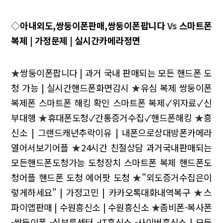
◇
아내외도,쌍둥이폰판매,쌍둥이폰팝니다
Vs
스마트폰
복제 | 가정문제 | 실시간카메라정면
★
쌍둥이폰팝니다 | 과거 국내 판매되는 모든 핸드폰 도
청 가능 | 실시간핸드폰화면감시
★
유심 복제 쌍둥이폰
복제폰 스마트폰 해킹 확인 스마트폰 복제✓위자료✓신
부대행
★
휴대폰도청✓간통증거수집✓핸드폰해킹
★
흥
신소 | 그랜드캐년추락이유 | 내폰으로상대방폰카메라
열어서보기어플
★
24시간 친절상담 과거국내판매되는
모든핸드폰도청가능 도청장치 스마트폰 복제 핸드폰도
청어플 핸드폰 도청 에어팟 도청
★
"외도증거수집은이
렇게하세요" | 가정고민 | 카카오톡대화내역복구
★
스
파이앱판매 | 수원흥신소 | 수원흥신소
★
좀비폰-복사폰
-쌍둥이폰 -심부름센터 -IT흥신소 -사이버흥신소 | 모든