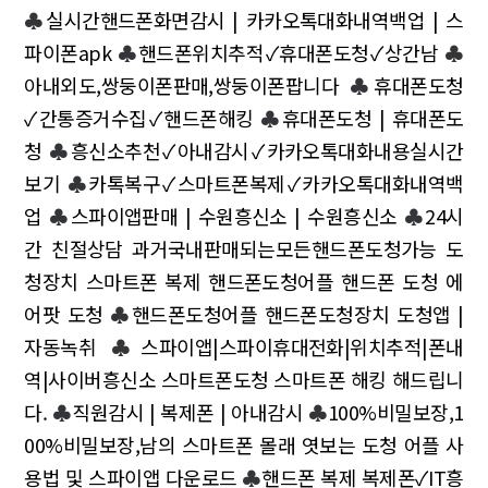
♣
실시간핸드폰화면감시 | 카카오톡대화내역백업 | 스
파이폰apk
♣
핸드폰위치추적✓휴대폰도청✓상간남
♣
아내외도,쌍둥이폰판매,쌍둥이폰팝니다
♣
휴대폰도청
✓간통증거수집✓핸드폰해킹
♣
휴대폰도청 | 휴대폰도
청
♣
흥신소추천✓아내감시✓카카오톡대화내용실시간
보기
♣
카톡복구✓스마트폰복제✓카카오톡대화내역백
업
♣
스파이앱판매 | 수원흥신소 | 수원흥신소
♣
24시
간 친절상담 과거국내판매되는모든핸드폰도청가능 도
청장치 스마트폰 복제 핸드폰도청어플 핸드폰 도청 에
어팟 도청
♣
핸드폰도청어플 핸드폰도청장치 도청앱 |
자동녹취
♣
스파이앱|스파이휴대전화|위치추적|폰내
역|사이버흥신소 스마트폰도청 스마트폰 해킹 해드립니
다.
♣
직원감시 | 복제폰 | 아내감시
♣
100%비밀보장,1
00%비밀보장,남의 스마트폰 몰래 엿보는 도청 어플 사
용법 및 스파이앱 다운로드
♣
핸드폰 복제 복제폰✓IT흥