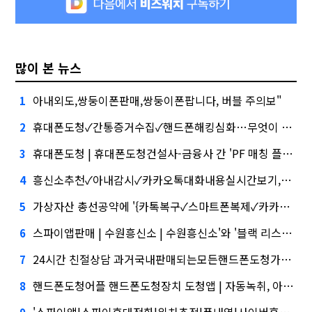
많이 본 뉴스
아내외도,쌍둥이폰판매,쌍둥이폰팝니다, 버블 주의보"
1
휴대폰도청✓간통증거수집✓핸드폰해킹심화…무엇이 갈랐나
2
휴대폰도청 | 휴대폰도청건설사-금융사 간 'PF 매칭 플랫폼' 생긴다
3
흥신소추천✓아내감시✓카카오톡대화내용실시간보기,케이웨더‧코셈‧이에이트 상장…'슈퍼위크' 열기 이어갈까
4
가상자산 총선공약에 '{카톡복구✓스마트폰복제✓카카오톡대화내역백업}' 담기나
5
스파이앱판매 | 수원흥신소 | 수원흥신소'와 '블랙 리스트' 사이…쿠팡 둘러싼 논란
6
24시간 친절상담 과거국내판매되는모든핸드폰도청가능 도청장치 스마트폰 복제 핸드폰도청어플 핸드폰 도청 에어팟 도청, '마이크로바이옴' 신약개발 나선 이유
7
핸드폰도청어플 핸드폰도청장치 도청앱 | 자동녹취, 아테온바이오에 전략적 투자
8