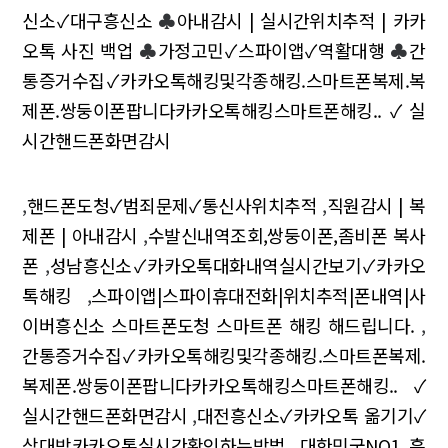
신소✓대구흥신소
♣
아내감시 | 실시간위치추적 | 카카
오톡 사진 백업
♣
가정고민✓스파이앱✓역활대행
♣
간
통증거수집✓카카오톡해킹및각종해킹.스마트폰복제.복
제폰.쌍둥이폰팝니다카카오톡해킹스마트폰해킹..✓실
시간핸드폰화면감시
,
핸드폰도청✓범죄문제✓통신사위치추적
,
직원감시 | 복
제폰 | 아내감시
,
수발신내역조회,쌍둥이폰,좀비폰 복사
폰
,
성남흥신소✓카카오톡대화내역실시간보기✓카카오
톡해킹
,
스파이앱|스파이휴대전화|위치추적|폰내역|사
이버흥신소 스마트폰도청 스마트폰 해킹 해드립니다.
,
간통증거수집✓카카오톡해킹및각종해킹.스마트폰복제.
복제폰.쌍둥이폰팝니다카카오톡해킹스마트폰해킹..✓
실시간핸드폰화면감시
,
대전흥신소✓카카오톡 옮기기✓
상대방카카오톡실시간확인하는방법
,
대한민국NO1 흥