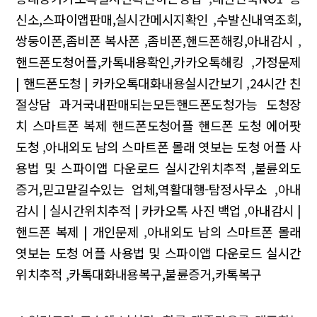
신소,스파이앱판매,실시간메시지확인
,
수발신내역조회,
쌍둥이폰,좀비폰 복사폰
,
좀비폰,핸드폰해킹,아내감시
,
핸드폰도청어플,카톡내용확인,카카오톡해킹
,
가정문제
| 핸드폰도청 | 카카오톡대화내용실시간보기
,
24시간 친
절상담 과거국내판매되는모든핸드폰도청가능 도청장
치 스마트폰 복제 핸드폰도청어플 핸드폰 도청 에어팟
도청
,
아내외도 남의 스마트폰 몰래 엿보는 도청 어플 사
용법 및 스파이앱 다운로드 실시간위치추적
,
불륜외도
증거,믿고맡길수있는 업체,역활대행-탐정사무소
,
아내
감시 | 실시간위치추적 | 카카오톡 사진 백업
,
아내감시 |
핸드폰 복제 | 개인문제
,
아내외도 남의 스마트폰 몰래
엿보는 도청 어플 사용법 및 스파이앱 다운로드 실시간
위치추적
,
카톡대화내용복구,불륜증거,카톡복구