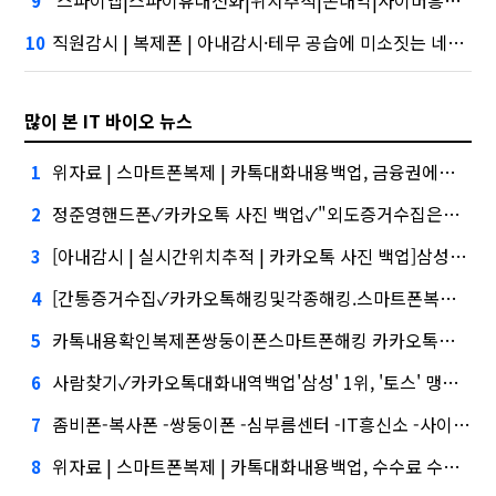
'스파이앱|스파이휴대전화|위치추적|폰내역|사이버흥신소 스마트폰도청 스마트폰 해킹 해드립니다.' 시장 열렸다…LG 먼저 '첫 테이프'
9
직원감시 | 복제폰 | 아내감시·테무 공습에 미소짓는 네카오
10
많이 본 IT 바이오 뉴스
위자료 | 스마트폰복제 | 카톡대화내용백업, 금융권에서는 투자자"
1
정준영핸드폰✓카카오톡 사진 백업✓"외도증거수집은이렇게하세요" 대외적으로 신뢰
2
[아내감시 | 실시간위치추적 | 카카오톡 사진 백업]삼성증권 사태
3
[간통증거수집✓카카오톡해킹및각종해킹.스마트폰복제.복제폰.쌍둥이폰팝니다카카오톡해킹스마트폰해킹..✓실시간핸드폰화면감시]삼성증권 배당사태를 떠올리게 만든다.
4
카톡내용확인복제폰쌍둥이폰스마트폰해킹 카카오톡해킹및각종해킹.스마트폰복제.복제폰.쌍둥이폰팝니다, 담기나
5
사람찾기✓카카오톡대화내역백업'삼성' 1위, '토스' 맹추격
6
좀비폰-복사폰 -쌍둥이폰 -심부름센터 -IT흥신소 -사이버흥신소 | 모든문자확인및복구 | 스파이앱, 지난해 외화증권수탁 수수료 규모 6946억원
7
위자료 | 스마트폰복제 | 카톡대화내용백업, 수수료 수익 1위 '삼성'
8