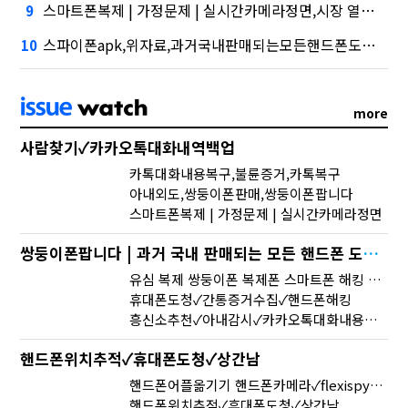
스마트폰복제 | 가정문제 | 실시간카메라정면,시장 열렸다…LG 먼저 '첫 테이프'
9
스파이폰apk,위자료,과거국내판매되는모든핸드폰도청가능토스, 667억원으로 수수료 수익 5위권 진입
10
more
사람찾기✓카카오톡대화내역백업
카톡대화내용복구,불륜증거,카톡복구
아내외도,쌍둥이폰판매,쌍둥이폰팝니다
스마트폰복제 | 가정문제 | 실시간카메라정면
쌍둥이폰팝니다 | 과거 국내 판매되는 모든 핸드폰 도청 가능 | 실시간핸드폰화면감시
유심 복제 쌍둥이폰 복제폰 스마트폰 해킹 확인 스마트폰 복제✓위자료✓신부대행
휴대폰도청✓간통증거수집✓핸드폰해킹
흥신소추천✓아내감시✓카카오톡대화내용실시간보기
핸드폰위치추적✓휴대폰도청✓상간남
핸드폰어플옮기기 핸드폰카메라✓flexispy✓배우자외도,사람찾기,채무자찾기고민해결해드립니다.
핸드폰위치추적✓휴대폰도청✓상간남