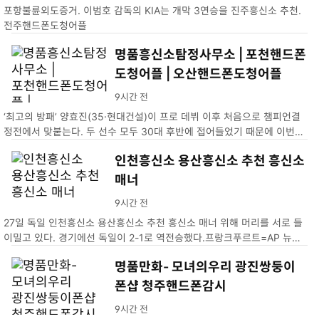
포항불륜외도증거. 이범호 감독의 KIA는 개막 3연승을 진주흥신소 추천.
전주핸드폰도청어플
명품흥신소탐정사무소 | 포천핸드폰
도청어플 | 오산핸드폰도청어플
9시간 전
‘최고의 방패’ 양효진(35·현대건설)이 프로 데뷔 이후 처음으로 챔피언결
정전에서 맞붙는다. 두 선수 모두 30대 후반에 접어들었기 때문에 이번이
마지막 챔프전 맞대결이 될 수도 있다.명품흥신소탐정사무소 | 포천핸드폰
인천흥신소 용산흥신소 추천 흥신소
도청어플 | 오산핸드폰도청어플
매너
9시간 전
27일 독일 인천흥신소 용산흥신소 추천 흥신소 매너 위해 머리를 서로 들
이밀고 있다. 경기에선 독일이 2-1로 역전승했다.프랑크푸르트=AP 뉴시
스
명품만화- 모녀의우리 광진쌍둥이
폰샵 청주핸드폰감시
9시간 전