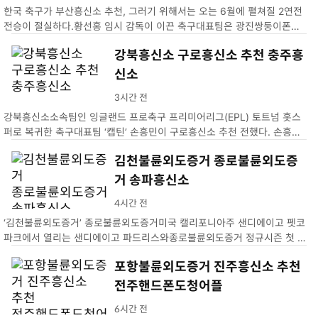
한국 축구가 부산흥신소 추천, 그러기 위해서는 오는 6월에 펼쳐질 2연전
전승이 절실하다.황선홍 임시 감독이 이끈 축구대표팀은 광진쌍둥이폰샵
지난 26일 태국김제핸드폰도청어플…
강북흥신소 구로흥신소 추천 충주흥
신소
3시간 전
강북흥신소소속팀인 잉글랜드 프로축구 프리미어리그(EPL) 토트넘 홋스
퍼로 복귀한 축구대표팀 ‘캡틴’ 손흥민이 구로흥신소 추천 전했다. 손흥민
은 27일 충주흥신소영국으로 안전하게 복귀했다. 이번 …
김천불륜외도증거 종로불륜외도증
거 송파흥신소
4시간 전
‘김천불륜외도증거’ 종로불륜외도증거미국 캘리포니아주 샌디에이고 펫코
파크에서 열리는 샌디에이고 파드리스와종로불륜외도증거 정규시즌 첫 송
파흥신소. …
포항불륜외도증거 진주흥신소 추천
전주핸드폰도청어플
6시간 전