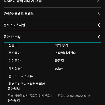
DAMG 동아미디어 그룹
DAMG 콘텐츠 브랜드
채널A
문화스포츠사업
스포츠동아
동아 신춘문예
동아 Family
어린이동아
신동아
책의 향기
동아국악콩쿠르
인촌기념회
주간동아
스타일매거진Q
에듀동아
동아음악콩쿠르
일민미술관
여성동아
골든걸
과학동아
동아뮤지컬콩쿠르
신문박물관
매거진동아
edu+
어린이과학동아
동아비즈니스리뷰
동아무용콩쿠르
화정평화재단
하버드비즈니스리뷰코리아
수학동아
동아주니어음악콩쿠르
하서학술재단
동아일보
주소 서울특별시 종로구 청계천로 1
전화번호 02-2020-0114
어린이수학동아
동아주니어국악콩쿠르
동아닷컴