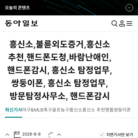
오늘의 콘텐츠
펼
쳐
보
통
마
전
기
합
이
체
검
페
메
흥신소,불륜외도증거,흥신소
색
이
뉴
지
펼
추천,핸드폰도청,바람난애인,
치
핸드폰감시, 흥신소 탐정업무,
기
쌍둥이폰, 흥신소 탐정업무,
방문탐정사무소, 핸드폰감시
최신기사
야구&MLB
축구
골프
농구
흥신소
흥신소 추천
명품쌍둥이폰
2026-8-8
지면기사만 보기