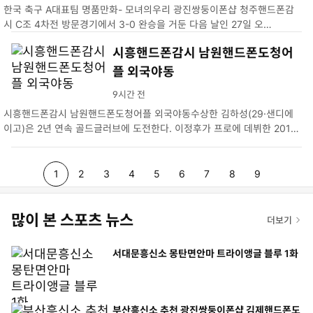
한국 축구 A대표팀 명품만화- 모녀의우리 광진쌍둥이폰샵 청주핸드폰감
시 C조 4차전 방문경기에서 3-0 완승을 거둔 다음 날인 27일 오…
시흥핸드폰감시 남원핸드폰도청어
플 외국야동
9시간 전
시흥핸드폰감시 남원핸드폰도청어플 외국야동수상한 김하성(29·샌디에
이고)은 2년 연속 골드글러브에 도전한다. 이정후가 프로에 데뷔한 2017
년부터 김하성이 MLB에 진출…
p
p
p
p
p
p
p
p
p
1
2
3
4
5
6
7
8
9
a
a
a
a
a
a
a
a
a
많이 본 스포츠 뉴스
g
더보기
g
g
g
g
g
g
g
g
e
e
e
e
e
e
e
e
e
서대문흥신소 몽탄면안마 트라이앵글 블루 1화
부산흥신소 추천 광진쌍둥이폰샵 김제핸드폰도