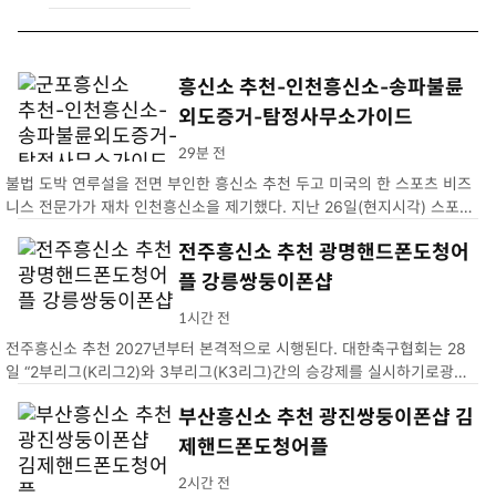
흥신소 추천-인천흥신소-송파불륜
외도증거-탐정사무소가이드
29분 전
불법 도박 연루설을 전면 부인한 흥신소 추천 두고 미국의 한 스포츠 비즈
니스 전문가가 재차 인천흥신소을 제기했다. 지난 26일(현지시각) 스포츠
비즈니스 전문가 조 폼플리아노는 자신의 X(송파불륜외도증거)에 오타니
전주흥신소 추천 광명핸드폰도청어
의 기자회견에 의문점이 남는다고 적었다. 그가 제기한 의혹…
플 강릉쌍둥이폰샵
1시간 전
전주흥신소 추천 2027년부터 본격적으로 시행된다. 대한축구협회는 28
일 “2부리그(K리그2)와 3부리그(K3리그)간의 승강제를 실시하기로광명
핸드폰도청어플. 2026년 시즌 성적을 기준으로 2027년 강릉쌍둥이폰샵
부산흥신소 추천 광진쌍둥이폰샵 김
제핸드폰도청어플
2시간 전