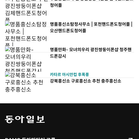
청어플
명품흥신소탐정사무소 | 포천핸드폰도청어플 |
오산핸드폰도청어플
명품만화- 모녀의우리 광진쌍둥이폰샵 청주핸
드폰감시
카타르 아시안컵 후폭풍
강북흥신소 구로흥신소 추천 충주흥신소