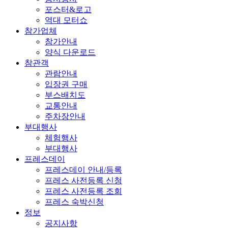
포스터&로고
역대 모터쇼
참가업체
참가안내
양식 다운로드
참관객
관람안내
입장권 구매
부스배치도
교통안내
주차장안내
부대행사
체험행사
부대행사
프레스데이
프레스데이 안내/등록
프레스 사전등록 신청
프레스 사전등록 조회
프레스 숙박신청
정보
공지사항