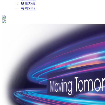
보도자료
숙박안내