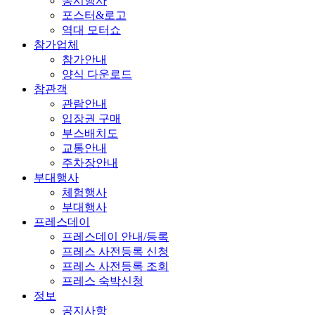
동시행사
포스터&로고
역대 모터쇼
참가업체
참가안내
양식 다운로드
참관객
관람안내
입장권 구매
부스배치도
교통안내
주차장안내
부대행사
체험행사
부대행사
프레스데이
프레스데이 안내/등록
프레스 사전등록 신청
프레스 사전등록 조회
프레스 숙박신청
정보
공지사항