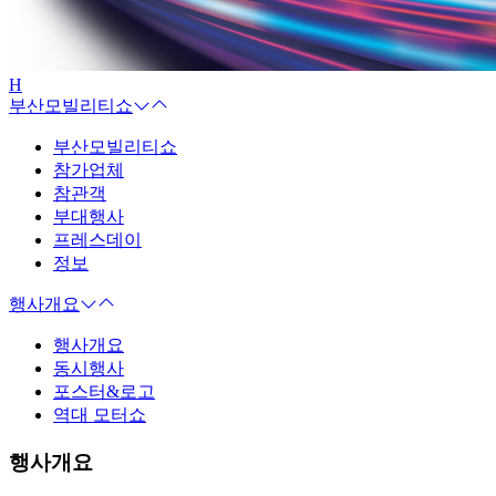
H
부산모빌리티쇼
부산모빌리티쇼
참가업체
참관객
부대행사
프레스데이
정보
행사개요
행사개요
동시행사
포스터&로고
역대 모터쇼
행사개요