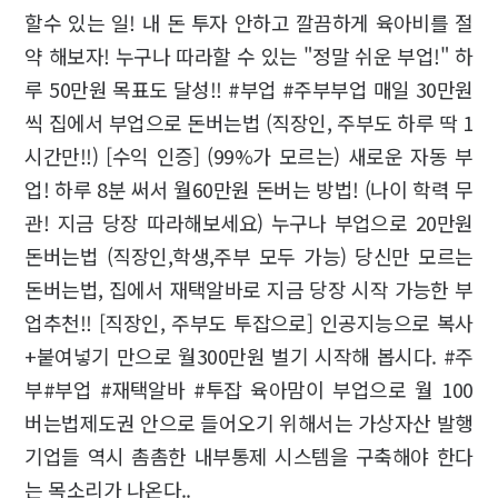
할수 있는 일! 내 돈 투자 안하고 깔끔하게 육아비를 절
약 해보자! 누구나 따라할 수 있는 "정말 쉬운 부업!" 하
루 50만원 목표도 달성!! #부업 #주부부업 매일 30만원
씩 집에서 부업으로 돈버는법 (직장인, 주부도 하루 딱 1
시간만!!) [수익 인증] (99%가 모르는) 새로운 자동 부
업! 하루 8분 써서 월60만원 돈버는 방법! (나이 학력 무
관! 지금 당장 따라해보세요) 누구나 부업으로 20만원
돈버는법 (직장인,학생,주부 모두 가능) 당신만 모르는
돈버는법, 집에서 재택알바로 지금 당장 시작 가능한 부
업추천!! [직장인, 주부도 투잡으로] 인공지능으로 복사
+붙여넣기 만으로 월300만원 벌기 시작해 봅시다. #주
부#부업 #재택알바 #투잡 육아맘이 부업으로 월 100
버는법제도권 안으로 들어오기 위해서는 가상자산 발행
기업들 역시 촘촘한 내부통제 시스템을 구축해야 한다
는 목소리가 나온다..