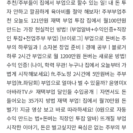
추천/주부들이 집에서 부업으로 할수 있는 일! 내 돈 투
자 안하고 깔끔하게 육아비를 절약 해보자! 주부부업추
천 오늘도 121만원 재택 부업 투잡 집에서 월100만원
만드는 가장 현실적인 방법! (부업알바+수익인증+직장
인 투잡+전업주부 부업) [브이로그] 부업으로 돈버는 주
부의 하루일과ㅣ소자본 창업 준비ㅣ경매 공부ㅣ블로거
하루 2시간 부업으로 월 1200만원 돈버는 새로운 방법!
수익 인증! (나이, 학력 무관! 누구나 집에서 오늘부터 가
볍게 시작해보세요) ft.주노정 2시간에 5만원버는 주부
부업(ft.좌담회) 부업으로 얼마나 벌 수 있을까? 윤영미X
아바라TV🎉 재택부업 달인들 수입공개｜자면서도 돈
들어오는 35가지 방법 재택 부업! 집에서 월70만원 돈
벌기! 지금 영상 보고 바로 따라하세요! (0원으로 자동
수익 만드는 법+돈버는 직장인 투잡 알바) 뜨개질 부업
시작한 이야기, 돈은 벌고싶지만 욕심은 없는 주부의 부