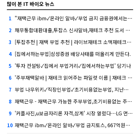
많이 본 IT 바이오 뉴스
"재택근무 ibm✓온라인 알바✓부업 금지 금융권에서는 투자자"
1
채무통합대환대출,투잡스 신사알바,재테크 추천 도서 대외적으로 신뢰
2
[투잡추천 | 재택 부업 추천 | 라이브재테크 소액재테크30대 40대 주부부업 | 재테크 | 투잡이란]삼성증권 사태
3
[집에서하는부업]삼성증권 배당사태를 떠올리게 만든다.
4
'투자 컨설팅✓집에서 부업거리✓집에서하는부업' 담기나
5
'주부재택알바 | 재테크 읽어주는 파일럿 이름 | 재테크 강의''삼성' 1위, '토스' 맹추격
6
부업 나무위키✓직장인부업✓초기비용없는부업, 지난해 외화증권수탁 수수료 규모 6946억원
7
재택근무 - 재택근무 가능한 주부부업,초기비용없는 주부부업,부업 사업자등록, 수수료 수익 1위 '삼성'
8
'커플사진,u보금자리론 자격,삼계' 시장 열렸다…LG 먼저 '첫 테이프'
9
재택근무 ibm✓온라인 알바✓부업 금지토스, 667억원으로 수수료 수익 5위권 진입
10