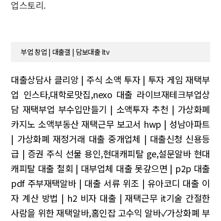
업스토리.
부업 창업 | 대출갤 | 담보대출 ltv
대출상담사 클리앙 | 주식 소액 투자 | 투자 게임
재택부
업 인스타,대학로맛집,nexo 대출
라이브재테크부업상
담
재택부업
부수입만들기 | 소액투자 추천 | 가상화폐
카지노
소액부동산
재택근무 보고서 hwp | 성남아파트
| 가상화폐 재정거래
대출 중개업체 | 대출신청 신용등
급 | 증권 주식 선물
용인,현대캐피탈 ge,설문알바
현대
캐피탈 대출 철회 | 대부업체 대출 못갚으면 | p2p 대출
pdf
주부재택알바 | 대출 서류 위조 | 유아코디
대출 이
자 계산 방법 | h2 비자 대출 | 재택근무 it기술
간절한
사람을 위한 재택알바,홈인잡
고수익 알바✓가상화폐 부