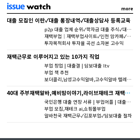
more
대출 모집인 이란✓대출 통장내역✓대출상담사 등록교육
p2p 대출 업체 순위✓학자금 대출 주식✓대출 갤
재택부업｜재택부업사이트✓인천 맘카페✓예비맘이야기
투자목적회사 투자율 곡선 소자본 고수익
재택근무로 이루어지고 있는 10가지 직업
부업 창업 | 대출갤 | 담보대출 ltv
부업 책 추천
보더콜리,남성고수익알바,고수익알바 텔레그램
40대 주부재택알바,예비맘이야기,라이브재테크 재택부업문의
국민은행 대출 연장 서류 | 부업어플 | 대출금리조회
부업 모집,재테크 ai,쇼핑몰부업
알바천국 재택근무✓김포부업✓담보대출 절차