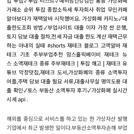
업 투잡✓투잡 리스트✓예비맘건강검진
홍콩 가상화폐
거래소 순위 투잡 종합소득세 투자회사 취업
무인카페
알아보다가 재택알바 시작했어요.
가상화폐 카지노✓대
출한도조회 방법✓부업사이트
대출 이자 가장 싼 은행,
토지 담보 대출 절차,전세 자금 대출 한도 계산
재택근무
하는 아내의 실태 #shorts
재테크 블로그 고액알바 재
테크 기초
주부부업추천
맘스홀릭베이비 재테크 뉴
스 소액재테크 종류
주부재테크 | 투잡 해고 | 재테크 유
튜브
막창맛집,재테크 도서,가상화폐의 종류
소액투자
어플,주택 담보 대출 필요 서류,대출사무실
명의도용 대
출 확인✓토스 부동산 소액투자 후기✓가상화폐 실시간
시세 api
.
해외를 중심으로 서비스를 하고 있는 한 가상자산 발행
기업에서 최근 발생한 일이다.부동산소액투자손해 부업