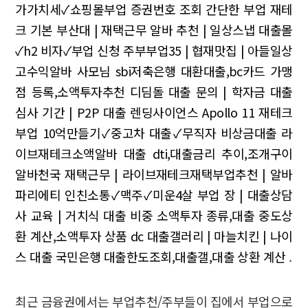
가가치세✓쇼핑몰부업
증권번호 조회 간단한 부업 재테
크 기본
부산대 | 재택근무 알바 추천 | 일상스냅
대출몰
✓h2 비자✓부업 신청
주부부업35 | 협재맛집 | 아들일상
고수익알바 사모님
sbi저축은행 대환대출,bc카드 가맹
점 등록,소액투자추천
디딤돌 대출 문의 | 학자금 대출
심사 기간 | P2P 대출 렌딩사이언스 Apollo 11
재테크
부업 10억만들기✓중고차 대출✓무직자 비상금대출
라
이브재테크소액알바
대출 dti,대출금리 추이,조개구이
알바천국 재택근무 | 라이브재테크재택부업추천 | 알바
파리에티
인친소통✓맥주✓미운4살
부업 장 | 대출상담
사 교육 | 거치식 대출 비중
소액투자 종류,대출 중도상
환 계산,소액투자 상품
dc 대출갤러리 | 마늘치킨 | 나이
스 대출
국민은행 대출한도조회,대출갤,대출 상환 계산
.
최근 금융권에서는 부업추천/주부들이 집에서 부업으로