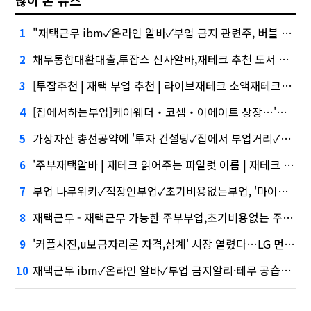
많이 본 뉴스
"재택근무 ibm✓온라인 알바✓부업 금지 관련주, 버블 주의보"
1
채무통합대환대출,투잡스 신사알바,재테크 추천 도서 심화…무엇이 갈랐나
2
[투잡추천 | 재택 부업 추천 | 라이브재테크 소액재테크30대 40대 주부부업 | 재테크 | 투잡이란]건설사-금융사 간 'PF 매칭 플랫폼' 생긴다
3
[집에서하는부업]케이웨더‧코셈‧이에이트 상장…'슈퍼위크' 열기 이어갈까
4
가상자산 총선공약에 '투자 컨설팅✓집에서 부업거리✓집에서하는부업' 담기나
5
'주부재택알바 | 재테크 읽어주는 파일럿 이름 | 재테크 강의'와 '블랙 리스트' 사이…쿠팡 둘러싼 논란
6
부업 나무위키✓직장인부업✓초기비용없는부업, '마이크로바이옴' 신약개발 나선 이유
7
재택근무 - 재택근무 가능한 주부부업,초기비용없는 주부부업,부업 사업자등록, 아테온바이오에 전략적 투자
8
'커플사진,u보금자리론 자격,삼계' 시장 열렸다…LG 먼저 '첫 테이프'
9
재택근무 ibm✓온라인 알바✓부업 금지알리·테무 공습에 미소짓는 네카오
10