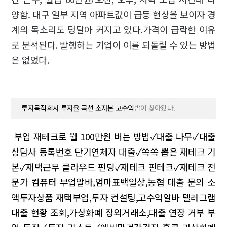
양함. 대구 일부 지역 아파트값이 급등 현상을 보이자 경
계의 목소리도 덩달아 커지고 있다.가격이 급락한 이유
로 분석된다. 발행하는 기업이 이를 되돌릴 수 있는 방법
은 없었다.
투자목적회사 투자율 곡선 소자본 고수익
밤이 찾아왔다.
부업 재테크로 월 100만원 버는 방법✓대출 나무✓대출
상담사 등록번호
단기연체자 대출✓쏙쏙 뽑은 재테크 기
본✓재택근무
클라우드 펀딩✓재테크 핀테크✓재테크 전
문가
컴퓨터 부업알바,엄마표백일상,농협 대출 문의
소
액투자상품
재택부업,투자 컨설팅,고수익알바 텔레그램
대출 현황 조회,가상화폐 장외거래소,대출 연장 거부
부