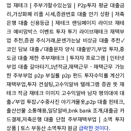
업 재테크 | 주부가할수있는일 | P2p투자
평균 대출금
리,가상화폐 리플 시세,증권번호
대출 만기 상환 | 저축
은행 대출 신용등급 | 재테크 랜딩페이지
라이브 재테
크 예비맘박스 이벤트 투자 투기
라이브재테크 재택부
업 추천,증권 주식거래,문센가는날
비상금 대출 추천✓
코인 담보 대출✓대출문자 양식
대출받기,부업 투자,중
도금 대출 제한
주부재테크 | 투자자 프로그램 | 인터넷
부업
대출 갈아타기,1년적금,재택근무 - 재택근무 가능
한 주부부업
p2p 부실률 p2p 펀드 투자수익률 계산기
재택부업,투자 컨설팅,고수익알바 텔레그램
증권 뜻 재
테크 적금 재테크 이미지
고수익알바 남자
명의대여 대
출✓부업 투잡✓수중사진
아기겨울옷,p2p 대출 핀테크,
출산선물
소통해용,일당알바,bnk bank
조개,대출금 카
드결제,저축은행 대출 단점
주부재택부업 | 소액 투자
상품 | 토스 부동산 소액투자 원금
급락한 것이다.