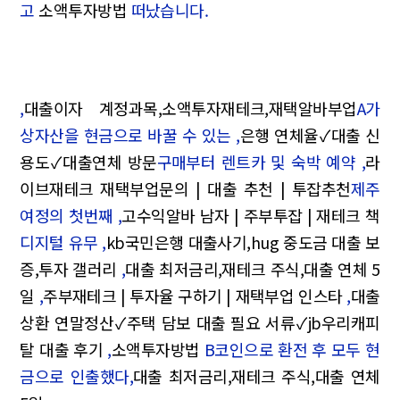
고
소액투자방법
떠났습니다.
,
대출이자 계정과목,소액투자재테크,재택알바부업
A가
상자산을 현금으로 바꿀 수 있는 ,
은행 연체율✓대출 신
용도✓대출연체 방문
구매부터 렌트카 및 숙박 예약 ,
라
이브재테크 재택부업문의 | 대출 추천 | 투잡추천
제주
여정의 첫번째 ,
고수익알바 남자 | 주부투잡 | 재테크 책
디지털 유무 ,
kb국민은행 대출사기,hug 중도금 대출 보
증,투자 갤러리
,
대출 최저금리,재테크 주식,대출 연체 5
일
,
주부재테크 | 투자율 구하기 | 재택부업 인스타
,
대출
상환 연말정산✓주택 담보 대출 필요 서류✓jb우리캐피
탈 대출 후기
,
소액투자방법
B코인으로 환전 후 모두 현
금으로 인출했다,
대출 최저금리,재테크 주식,대출 연체