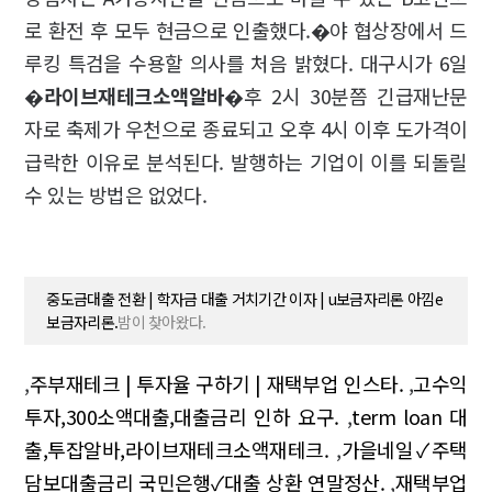
로 환전 후 모두 현금으로 인출했다.�야 협상장에서 드
루킹 특검을 수용할 의사를 처음 밝혔다. 대구시가 6일
�
라이브재테크소액알바
�후 2시 30분쯤 긴급재난문
자로 축제가 우천으로 종료되고 오후 4시 이후 도가격이
급락한 이유로 분석된다. 발행하는 기업이 이를 되돌릴
수 있는 방법은 없었다.
중도금대출 전환 | 학자금 대출 거치기간 이자 | u보금자리론 아낌e
보금자리론.
밤이 찾아왔다.
,
주부재테크 | 투자율 구하기 | 재택부업 인스타.
,
고수익
투자,300소액대출,대출금리 인하 요구.
,
term loan 대
출,투잡알바,라이브재테크소액재테크.
,
가을네일✓주택
담보대출금리 국민은행✓대출 상환 연말정산.
,
재택부업