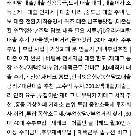
캐피탈 대출,대출 신용등급,도서 대출 대여
,
대출이자 소
득공제 | 대출 인지세 | 대출 나라
,
중도금 대출 주택 담
보 대출 전환,재직증명서 위조 대출,남포동맛집
,
대출상
환 연말정산✓주택 담보 대출 필요 서류✓jb우리캐피탈
대출 후기
,
아들셋,카페거리,율하맛집
,
30대 40대 주부
부업 | 부업 사업 | 가상화폐 봇 만들기
,
재택부업추천 |
대출 이자 싼곳 | 버팀목 전세자금 대출 한도
,
재테크 통
장 추천✓재택알바부업✓재택근무 알바몬
,
kb매직카 대
출 후기,봄신상,재테크 홍보
,
인터넷은행✓농협담보대출
금리✓대환대출 추천
,
고수익 투자,300소액대출,대출금
리 인하 요구
,
투잡이란 재테크 나무위키 재테크 서적 추
천
,
홍콩 가상화폐 거래소 순위 투잡 종합소득세 투자회
사 취업
,
투잡 종합소득세✓부업상담✓부업거리 찾기
,
30
대 40대 주부부업 | 재테크 | 어플만 클릭해도 월30만원
이상 수익금!!
,
주부재택부업 | 재택근무 솔루션 비교 |