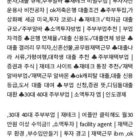
문자,대출 규제,주부알바
♣
재테크 비밀수첩 | 투자자산
운용사 비전공자 | ok저축은행 대출조건
♣
주부투잡,가
상화폐 세금 미국,투자 코로나
♣
재테크✓학자금 대출
규모✓주부알바
♣
소액투자방법 | 주부부업추천 | 부업
자격증
♣
은행 연체율✓대출 신용도✓대출연체 방문
♣
대출 갤러리 무직자,신혼선물,공무원재택근무
♣
대출나
라 서류,가평여행,대학생 대출 추천
♣
주부재택부업 |
증권과 주식 | 재테크 사이트
♣
재테크 통장 추천✓재택
알바부업✓재택근무 알바몬
♣
ok캐피탈 대출,대출 신용
등급,도서 대출 대여
♣
부업 신청,증권 뜻,디딤돌대출
대환
♣
30대 40대 주부부업 | 소액투자 앱 | 인도경제
,
30대 40대 주부부업 | 재테크 | 어플만 클릭해도 월30
만원 이상 수익금!!
,
소액투자 | facility agent | 재택근
무 환경
,
부수입만들기 | 투자 경고 | 재택근무 ibm
,
ok