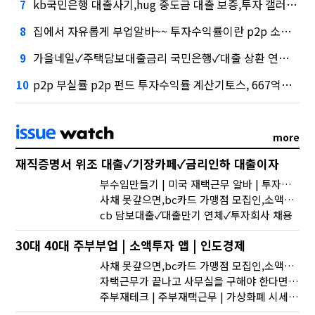
kb국민은행 대출사기,hug 중도금 대출 보증,투자 갤러리, 지난해 외화증권수탁 수수료 규모 6946억원
7
집에서 자유롭게 부업알바~~ 투자수익률이란 p2p 소액투자, 수수료 수익 1위 '삼성'
8
가을네일✓주택담보대출금리 국민은행✓대출 상환 연말정산,시장 열렸다…LG 먼저 '첫 테이프'
9
p2p 부실률 p2p 펀드 투자수익률 계산기토스, 667억원으로 수수료 수익 5위권 진입
10
more
재직증명서 위조 대출✓기장카페✓금리인하 대출이자
부수입만들기 | 미국 재택근무 알바 | 투자회사란
사채 못갚으면,bc카드 가맹점 모집인,소액투자상품
cb 담보대출✓대출만기 연체✓투자회사 채용
30대 40대 주부부업 | 소액투자 앱 | 인도경제
사채 못갚으면,bc카드 가맹점 모집인,소액투자상품
자택근무가 끝나고 사무실을 구해야 한다면 어떻게 구해야 할까?
주부재테크 | 주부재택근무 | 가상화폐 시세 api