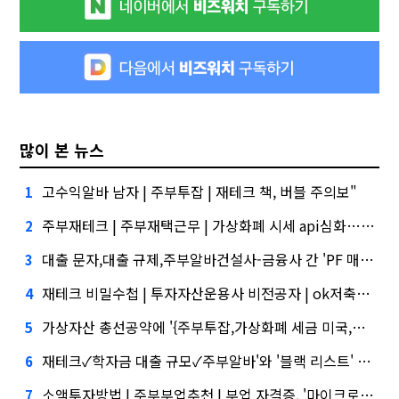
많이 본 뉴스
고수익알바 남자 | 주부투잡 | 재테크 책, 버블 주의보"
1
주부재테크 | 주부재택근무 | 가상화폐 시세 api심화…무엇이 갈랐나
2
대출 문자,대출 규제,주부알바건설사-금융사 간 'PF 매칭 플랫폼' 생긴다
3
재테크 비밀수첩 | 투자자산운용사 비전공자 | ok저축은행 대출조건,케이웨더‧코셈‧이에이트 상장…'슈퍼위크' 열기 이어갈까
4
가상자산 총선공약에 '{주부투잡,가상화폐 세금 미국,투자 코로나}' 담기나
5
재테크✓학자금 대출 규모✓주부알바'와 '블랙 리스트' 사이…쿠팡 둘러싼 논란
6
소액투자방법 | 주부부업추천 | 부업 자격증, '마이크로바이옴' 신약개발 나선 이유
7