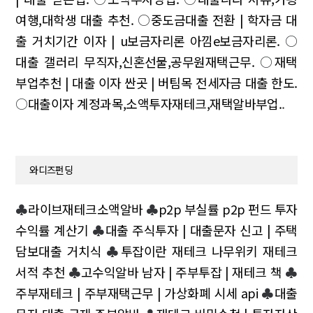
여행,대학생 대출 추천.
○
중도금대출 전환 | 학자금 대
출 거치기간 이자 | u보금자리론 아낌e보금자리론.
○
대출 갤러리 무직자,신혼선물,공무원재택근무.
○
재택
부업추천 | 대출 이자 싼곳 | 버팀목 전세자금 대출 한도.
○
대출이자 계정과목,소액투자재테크,재택알바부업.
.
와디즈펀딩
♣
라이브재테크소액알바
♣
p2p 부실률 p2p 펀드 투자
수익률 계산기
♣
대출 주식투자 | 대출문자 신고 | 주택
담보대출 거치식
♣
투잡이란 재테크 나무위키 재테크
서적 추천
♣
고수익알바 남자 | 주부투잡 | 재테크 책
♣
주부재테크 | 주부재택근무 | 가상화폐 시세 api
♣
대출