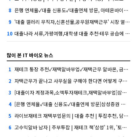
은행 연체율✓대출 신용도✓대출연체 방문, 아테온바이오에 전략적 투자
8
'대출 갤러리 무직자,신혼선물,공무원재택근무' 시장 열렸다…LG 먼저 '첫 테이프'
9
대출나라 서류,가평여행,대학생 대출 추천·테무 공습에 미소짓는 네카오
10
많이 본 IT 바이오 뉴스
재테크 통장 추천✓재택알바부업✓재택근무 알바몬, 금융권에서는 투자자"
1
자택근무가 끝나고 사무실을 구해야 한다면 어떻게 구해야 할까? 대외적으로 신뢰
2
[대출이자 계정과목,소액투자재테크,재택알바부업]삼성증권 사태
3
[은행 연체율✓대출 신용도✓대출연체 방문]삼성증권 배당사태를 떠올리게 만든다.
4
라이브재테크 재택부업문의 | 대출 추천 | 투잡추천, 담기나
5
고수익알바 남자 | 주부투잡 | 재테크 책'삼성' 1위, '토스' 맹추격
6