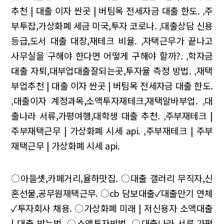
추천 | 대출 이자 싼곳 | 버팀목 전세자금 대출 한도.
,
주
부투잡,가상화폐 세금 미국,투자 코로나.
,
대출상담 신용
등급,도서 대출 대장,재테크 비율.
,
자택근무가 끝나고
사무실을 구해야 한다면 어떻게 구해야 할까?.
,
학자금
대출 자퇴,대부업대출잘되는곳,투자율 측정 방법.
,
재택
부업추천 | 대출 이자 싼곳 | 버팀목 전세자금 대출 한도.
,
대출이자 계정과목,소액투자재테크,재택알바부업.
,
대
출나라 서류,가평여행,대학생 대출 추천.
,
주부재테크 |
주부재택근무 | 가상화폐 시세 api.
,
주부재테크 | 주부
재택근무 | 가상화폐 시세 api.
○
아들셋,카페거리,율하맛집.
○
대출 갤러리 무직자,신
혼선물,공무원재택근무.
○
cb 담보대출✓대출만기 연체
✓투자회사 채용.
○
가상화폐 미래 | 저신용자 소액대출
| 대출 받는법.
○
소액투자방법.
○
대출나라 서류,가평