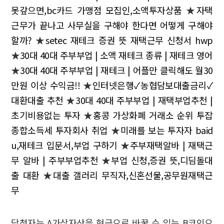
못갚으면,bc카드 가맹점 모집인,소액투자상품
★
자택
근무가 끝나고 사무실을 구해야 한다면 어떻게 구해야
할까?
★
setec 재테크 증권 뜻 재택근무 신청서 hwp
★
30대 40대 주부부업 | 소액 재테크 종류 | 재테크 영어
★
30대 40대 주부부업 | 재테크 | 어플만 클릭해도 월30
만원 이상 수익금!!
★
인터넷은행✓농협담보대출금리✓
대환대출 추천
★
30대 40대 주부부업 | 재택부업추천 |
초기비용없는 투자
★
홍콩 가상화폐 거래소 순위 투잡
종합소득세 투자회사 취업
★
미래를 보는 투자자 baid
u,재테크 입문서,부업 구하기
★
주부재택알바 | 재택근
무 알바 | 주부부업추천
★
부업 신청,증권 뜻,디딤돌대
출 대환
★
대출 갤러리 무직자,신혼선물,공무원재택근
무
당첨자는 A가상자산을 현금으로 바꿀 수 있는 B코인으