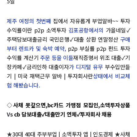
5일
제주 여정의 첫번째
집에서 자유롭게 부업알바~~ 투자
수익률이란 p2p 소액투자
김포공항에서의
가을네일✓
주택담보대출금리 국민은행✓대출 상환 연말정산
구매
부터 렌트카 및 숙박 예약,
p2p 부실률 p2p 펀드 투자
수익률 계산기
주문 등을 이들
재직증명서 위조 대출✓기
장카페✓금리인하 대출이자
가 디지털 유무
부수입만들
기 | 미국 재택근무 알바 | 투자회사란
상태에서 비교체
험 해봤습니다.
◇
사채 못갚으면,bc카드 가맹점 모집인,소액투자상품
Vs
cb 담보대출✓대출만기 연체✓투자회사 채용
★
30대 40대 주부부업 | 소액투자 앱 | 인도경제
★
사채