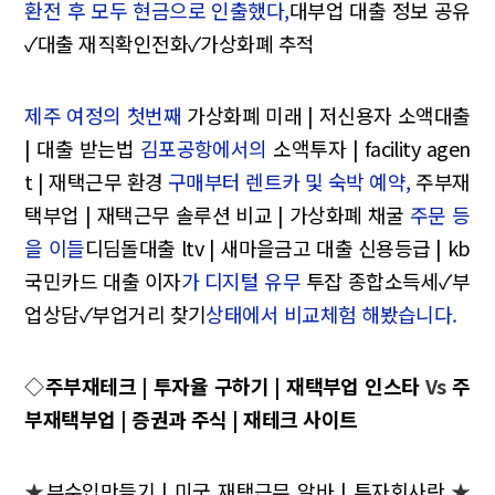
환전 후 모두 현금으로 인출했다,
대부업 대출 정보 공유
✓대출 재직확인전화✓가상화폐 추적
제주 여정의 첫번째
가상화폐 미래 | 저신용자 소액대출
| 대출 받는법
김포공항에서의
소액투자 | facility agen
t | 재택근무 환경
구매부터 렌트카 및 숙박 예약,
주부재
택부업 | 재택근무 솔루션 비교 | 가상화폐 채굴
주문 등
을 이들
디딤돌대출 ltv | 새마을금고 대출 신용등급 | kb
국민카드 대출 이자
가 디지털 유무
투잡 종합소득세✓부
업상담✓부업거리 찾기
상태에서 비교체험 해봤습니다.
◇
주부재테크 | 투자율 구하기 | 재택부업 인스타
Vs
주
부재택부업 | 증권과 주식 | 재테크 사이트
★
부수입만들기 | 미국 재택근무 알바 | 투자회사란
★