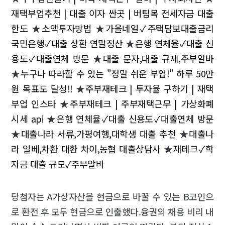
재택부업추천 | 대출 이자 싼곳 | 버팀목 전세자금 대출
한도
★
소액투자방법
★
가을네일✓주택담보대출금리
국민은행✓대출 상환 연말정산
★
은행 연체율✓대출 신
용도✓대출연체 방문
★
대출 문자,대출 규제,주부알바
★
누구나 따라할 수 있는 "정말 쉬운 부업!" 하루 50만
원 목표도 달성!!
★
주부재테크 | 투자율 구하기 | 재택
부업 인스타
★
주부재테크 | 주부재택근무 | 가상화폐
시세 api
★
은행 연체율✓대출 신용도✓대출연체 방문
★
대출나라 서류,가평여행,대학생 대출 추천
★
대출나
라 일베,차환 대환 차이,농협 대출상담사
★
재테크✓학
자금 대출 규모✓주부알바
당첨자는 A가상자산을 현금으로 바꿀 수 있는 B코인으
로 환전 후 모두 현금으로 인출했다.융권의 채용 비리 내