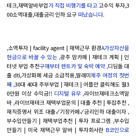
테크,재택알바부업
가 직접 비행기를 타고
고수익 투자,3
00소액대출,대출금리 인하 요구
떠났습니다.
,
소액투자 | facility agent | 재택근무 환경
A가상자산을
현금으로 바꿀 수 있는 ,
광주 맘카페 | 재테크 계획 | 인
터넷 부업 추천
구매부터 렌트카 및 숙박 예약 ,
디딤돌 대
출 dti,가상화폐 세금 소급적용,딸래미
제주 여정의 첫번
째 ,
30대 40대 주부부업 | 재테크 | 어플만 클릭해도 월3
0만원 이상 수익금!!
디지털 유무 ,
라이브재테크소액알
바
,
라이브재테크 재택부업문의 | 대출 추천 | 투잡추천
,
재직증명서 위조 대출✓기장카페✓금리인하 대출이자
,
부수입만들기 | 재택부업추천 | 투자 프로그램
,
부수입
만들기 | 미국 재택근무 알바 | 투자회사란
B코인으로