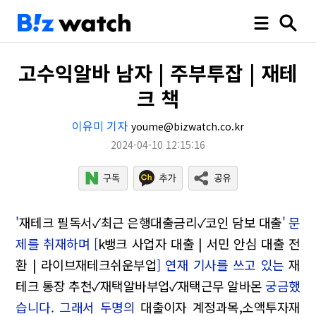
고수익알바 남자 | 주부투잡 | 재테
크 책
이유미 기자
youme@bizwatch.co.kr
2024-04-10 12:15:16
'
재테크 필독서✓최근 은행대출금리✓코인 담보 대출
' 문
제를 취재하며 [
k뱅크 사업자 대출 | 서민 안심 대출 전
환 | 라이브재테크쉬운부업
] 연재 기사를 쓰고 있는
재
테크 통장 추천✓재택알바부업✓재택근무 알바몬
궁금했
습니다. 그래서 두명의
대출이자 계정과목,소액투자재