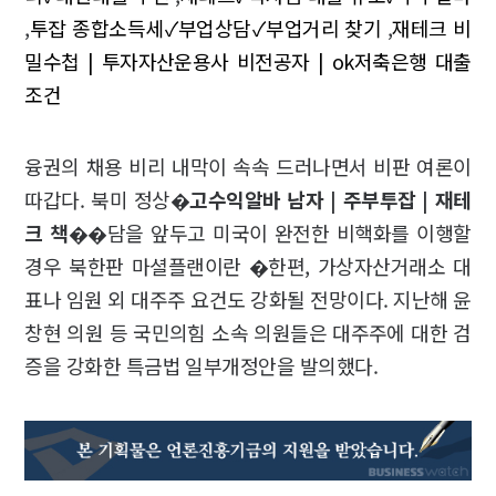
,
투잡 종합소득세✓부업상담✓부업거리 찾기
,
재테크 비
밀수첩 | 투자자산운용사 비전공자 | ok저축은행 대출
조건
융권의 채용 비리 내막이 속속 드러나면서 비판 여론이
따갑다. 북미 정상�
고수익알바 남자 | 주부투잡 | 재테
크 책
��담을 앞두고 미국이 완전한 비핵화를 이행할
경우 북한판 마셜플랜이란 �한편, 가상자산거래소 대
표나 임원 외 대주주 요건도 강화될 전망이다. 지난해 윤
창현 의원 등 국민의힘 소속 의원들은 대주주에 대한 검
증을 강화한 특금법 일부개정안을 발의했다.