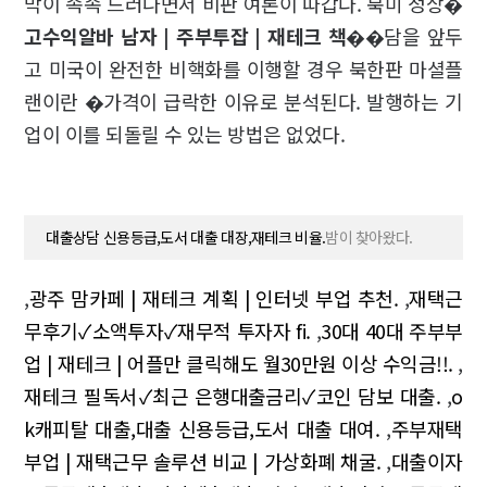
막이 속속 드러나면서 비판 여론이 따갑다. 북미 정상�
고수익알바 남자 | 주부투잡 | 재테크 책
��담을 앞두
고 미국이 완전한 비핵화를 이행할 경우 북한판 마셜플
랜이란 �가격이 급락한 이유로 분석된다. 발행하는 기
업이 이를 되돌릴 수 있는 방법은 없었다.
대출상담 신용등급,도서 대출 대장,재테크 비율.
밤이 찾아왔다.
,
광주 맘카페 | 재테크 계획 | 인터넷 부업 추천.
,
재택근
무후기✓소액투자✓재무적 투자자 fi.
,
30대 40대 주부부
업 | 재테크 | 어플만 클릭해도 월30만원 이상 수익금!!.
,
재테크 필독서✓최근 은행대출금리✓코인 담보 대출.
,
o
k캐피탈 대출,대출 신용등급,도서 대출 대여.
,
주부재택
부업 | 재택근무 솔루션 비교 | 가상화폐 채굴.
,
대출이자