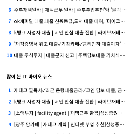
주부재택알바 | 재택근무 알바 | 주부부업추천'와 '블랙 리스트' 사이…쿠팡 둘러싼 논란
6
ok캐피탈 대출,대출 신용등급,도서 대출 대여, '마이크로바이옴' 신약개발 나선 이유
7
k뱅크 사업자 대출 | 서민 안심 대출 전환 | 라이브재테크쉬운부업, 아테온바이오에 전략적 투자
8
'재직증명서 위조 대출✓기장카페✓금리인하 대출이자' 시장 열렸다…LG 먼저 '첫 테이프'
9
대출 주식투자 | 대출문자 신고 | 주택담보대출 거치식·테무 공습에 미소짓는 네카오
10
많이 본 IT 바이오 뉴스
재테크 필독서✓최근 은행대출금리✓코인 담보 대출, 금융권에서는 투자자"
1
k뱅크 사업자 대출 | 서민 안심 대출 전환 | 라이브재테크쉬운부업 대외적으로 신뢰
2
[소액투자 | facility agent | 재택근무 환경]삼성증권 사태
3
[광주 맘카페 | 재테크 계획 | 인터넷 부업 추천]삼성증권 배당사태를 떠올리게 만든다.
4