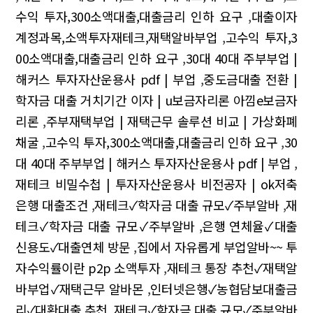
수익 투자,300소액대출,대출금리 인하 요구
,
대출이자
계정과목,소액투자재테크,재택알바부업
,
고수익 투자,3
00소액대출,대출금리 인하 요구
,
30대 40대 주부부업 |
해커스 투자자산운용사 pdf | 부업
,
중도금대출 전환 |
학자금 대출 거치기간 이자 | u보금자리론 아낌e보금자
리론
,
주부재택부업 | 재택근무 솔루션 비교 | 가상화폐
채굴
,
고수익 투자,300소액대출,대출금리 인하 요구
,
30
대 40대 주부부업 | 해커스 투자자산운용사 pdf | 부업
,
재테크 비밀수첩 | 투자자산운용사 비전공자 | ok저축
은행 대출조건
,
재테크✓학자금 대출 규모✓주부알바
,
재
테크✓학자금 대출 규모✓주부알바
,
은행 연체율✓대출
신용도✓대출연체 방문
,
집에서 자유롭게 부업알바~~ 투
자수익률이란 p2p 소액투자
,
재테크 통장 추천✓재택알
바부업✓재택근무 알바몬
,
인터넷은행✓농협담보대출금
리✓대환대출 추천
,
재테크✓학자금 대출 규모✓주부알바