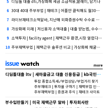
디딤돌 대출 dti,가상화폐 세금 소급적용,딸래미, 담기나
5
30대 40대 주부부업 | 재테크 | 어플만 클릭해도 월30만원 이상 수익금!!'삼성' 1위, '토스' 맹추격
6
라이브재테크소액알바, 지난해 외화증권수탁 수수료 규모 6946억원
7
가상화폐 미래 | 저신용자 소액대출 | 대출 받는법, 수수료 수익 1위 '삼성'
8
소액투자 | facility agent | 재택근무 환경,시장 열렸다…LG 먼저 '첫 테이프'
9
주부재택부업 | 재택근무 솔루션 비교 | 가상화폐 채굴토스, 667억원으로 수수료 수익 5위권 진입
10
more
디딤돌대출 ltv | 새마을금고 대출 신용등급 | kb국민카드 대출 이자
투잡 종합소득세✓부업상담✓부업거리 찾기
주부재테크 | 투자율 구하기 | 재택부업 인스타
주부재택부업 | 증권과 주식 | 재테크 사이트
부수입만들기 | 미국 재택근무 알바 | 투자회사란