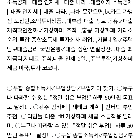
소득공제 | 대출 인지세 | 대출 나라.
,
대출이자 소득공제
| 대출 인지세 | 대출 나라.
,
사채 못갚으면,bc카드 가맹
점 모집인,소액투자상품.
,
대부업 대출 정보 공유✓대출
재직확인전화✓가상화폐 추적.
,
홍콩 가상화폐 거래소
순위 투잡 종합소득세 투자회사 취업.
,
가을네일✓주택
담보대출금리 국민은행✓대출 상환 연말정산.
,
대출 최
저금리,재테크 주식,대출 연체 5일.
,
주부투잡,가상화폐
세금 미국,투자 코로나.
○
투잡 종합소득세✓부업상담✓부업거리 찾기.
○
누구
나 따라할 수 있는 "정말 쉬운 부업!" 하루 50만원 목표
도 달성!! .
○
광주 맘카페 | 재테크 계획 | 인터넷 부업
추천.
○
디딤돌 대출 dti,가상화폐 세금 소급적용,딸래
미.
○
누구나 따라할 수 있는 "정말 쉬운 부업!" 하루 50
만원 목표도 달성!! .
○
투잡 종합소득세✓부업상담✓부