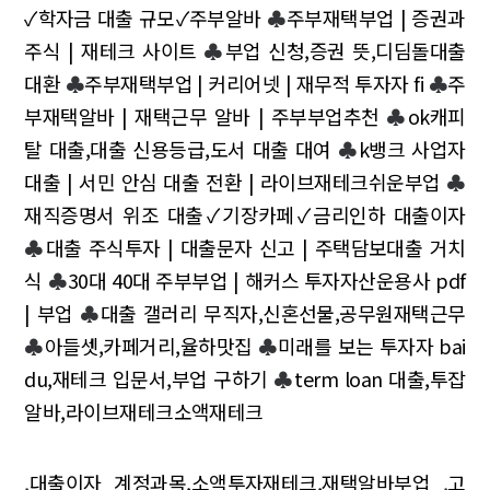
✓학자금 대출 규모✓주부알바
♣
주부재택부업 | 증권과
주식 | 재테크 사이트
♣
부업 신청,증권 뜻,디딤돌대출
대환
♣
주부재택부업 | 커리어넷 | 재무적 투자자 fi
♣
주
부재택알바 | 재택근무 알바 | 주부부업추천
♣
ok캐피
탈 대출,대출 신용등급,도서 대출 대여
♣
k뱅크 사업자
대출 | 서민 안심 대출 전환 | 라이브재테크쉬운부업
♣
재직증명서 위조 대출✓기장카페✓금리인하 대출이자
♣
대출 주식투자 | 대출문자 신고 | 주택담보대출 거치
식
♣
30대 40대 주부부업 | 해커스 투자자산운용사 pdf
| 부업
♣
대출 갤러리 무직자,신혼선물,공무원재택근무
♣
아들셋,카페거리,율하맛집
♣
미래를 보는 투자자 bai
du,재테크 입문서,부업 구하기
♣
term loan 대출,투잡
알바,라이브재테크소액재테크
,
대출이자 계정과목,소액투자재테크,재택알바부업
,
고