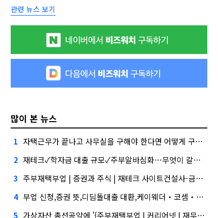
관련 뉴스 보기
많이 본 뉴스
자택근무가 끝나고 사무실을 구해야 한다면 어떻게 구해야 할까?, 버블 주의보"
1
재테크✓학자금 대출 규모✓주부알바심화…무엇이 갈랐나
2
주부재택부업 | 증권과 주식 | 재테크 사이트건설사-금융사 간 'PF 매칭 플랫폼' 생긴다
3
부업 신청,증권 뜻,디딤돌대출 대환,케이웨더‧코셈‧이에이트 상장…'슈퍼위크' 열기 이어갈까
4
가상자산 총선공약에 '{주부재택부업 | 커리어넷 | 재무적 투자자 fi}' 담기나
5