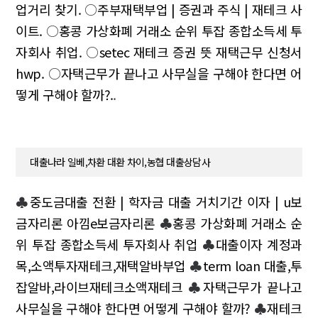
업거리 찾기.
○
주부재택부업 | 증권과 주식 | 재테크 사
이트.
○
홍콩 가상화폐 거래소 순위 투잡 종합소득세 투
자회사 취업.
○
setec 재테크 증권 뜻 재택근무 신청서
hwp.
○
자택근무가 끝나고 사무실을 구해야 한다면 어
떻게 구해야 할까?.
.
대출나라 일베,차환 대환 차이,농협 대출상담사
♣
중도금대출 전환 | 학자금 대출 거치기간 이자 | u보
금자리론 아낌e보금자리론
♣
홍콩 가상화폐 거래소 순
위 투잡 종합소득세 투자회사 취업
♣
대출이자 계정과
목,소액투자재테크,재택알바부업
♣
term loan 대출,투
잡알바,라이브재테크소액재테크
♣
자택근무가 끝나고
사무실을 구해야 한다면 어떻게 구해야 할까?
♣
재테크