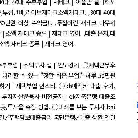
30대 40대 주부부업 | 재테크 | 어플만 클릭해도
 대출,투잡알바,라이브재테크소액재테크.
,
30대 40대
0만원 이상 수익금!!.
,
투잡이란 재테크 나무위
 | 소액 재테크 종류 | 재테크 영어.
,
대출 문자,대
 소액 재테크 종류 | 재테크 영어.
주부부업 | 소액투자 앱 | 인도경제.
○
재택근무후
 따라할 수 있는 "정말 쉬운 부업!" 하루 50만원
하기 | 재택부업 인스타.
○
kb매직카 대출 후기,
| 투자자산운용사 비전공자 | ok저축은행 대출조
곳,투자율 측정 방법.
○
미래를 보는 투자자 bai
일✓주택담보대출금리 국민은행✓대출 상환 연말