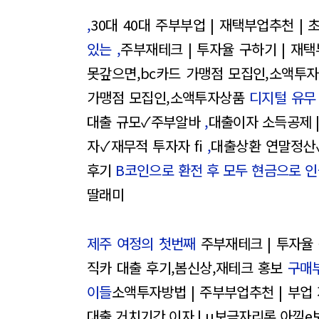
,
30대 40대 주부부업 | 재택부업추천 |
있는 ,
주부재테크 | 투자율 구하기 | 재
못갚으면,bc카드 가맹점 모집인,소액투
가맹점 모집인,소액투자상품
디지털 유무 
대출 규모✓주부알바
,
대출이자 소득공제 |
자✓재무적 투자자 fi
,
대출상환 연말정산✓
후기
B코인으로 환전 후 모두 현금으로 인
딸래미
제주 여정의 첫번째
주부재테크 | 투자율
직카 대출 후기,봄신상,재테크 홍보
구매부
이들
소액투자방법 | 주부부업추천 | 부업
대출 거치기간 이자 | u보금자리론 아낌