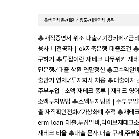
은행 연체율✓대출 신용도✓대출연체 방문
♣
재직증명서 위조 대출✓기장카페✓금리
용사 비전공자 | ok저축은행 대출조건
구하기
♣
투잡이란 재테크 나무위키 재테
민은행✓대출 상환 연말정산
♣
고수익알바 
출만기 연체✓투자회사 채용
♣
대출이자 소
주부부업 | 소액 재테크 종류 | 재테크 영
소액투자방법
♣
소액투자방법 | 주부부업
출 재직확인전화✓가상화폐 추적
♣
재테크
erm loan 대출,투잡알바,라이브재테크
재테크 비율
♣
대출 문자,대출 규제,주부