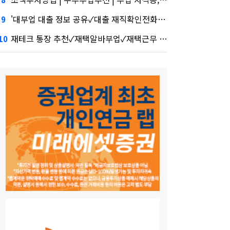
'대부업 대출 정보 공유✓대출 재직확인전화✓가상화폐 추적' 시장 열렸다…LG 먼저 '첫 테이프'
9
재테크 통장 추천✓재택알바부업✓재택근무 알바몬·테무 공습에 미소짓는 네카오
10