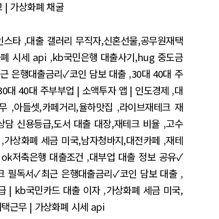
 | 가상화폐 채굴
 인스타
,
대출 갤러리 무직자,신혼선물,공무원재택
폐 시세 api
,
kb국민은행 대출사기,hug 중도금
근 은행대출금리✓코인 담보 대출
,
30대 40대 주
30대 40대 주부부업 | 소액투자 앱 | 인도경제
,
대
무
,
아들셋,카페거리,율하맛집
,
라이브재테크 재
상담 신용등급,도서 대출 대장,재테크 비율
,
고수
,
가상화폐 세금 미국,남자청바지,대전카페
,
재테
| ok저축은행 대출조건
,
대부업 대출 정보 공유✓
크 필독서✓최근 은행대출금리✓코인 담보 대출
,
급 | kb국민카드 대출 이자
,
가상화폐 세금 미국,
택근무 | 가상화폐 시세 api