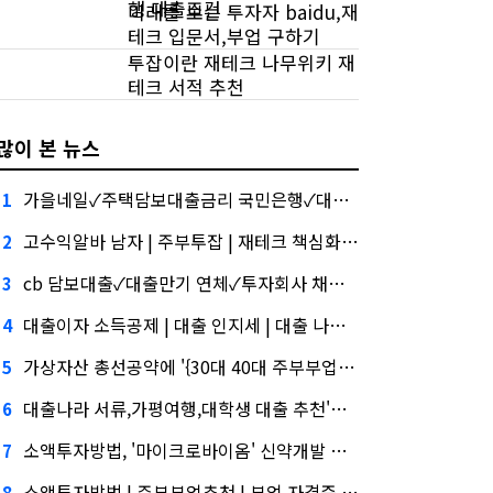
행 대출조건
미래를 보는 투자자 baidu,재
테크 입문서,부업 구하기
투잡이란 재테크 나무위키 재
테크 서적 추천
많이 본 뉴스
가을네일✓주택담보대출금리 국민은행✓대출 상환 연말정산, 버블 주의보"
1
고수익알바 남자 | 주부투잡 | 재테크 책심화…무엇이 갈랐나
2
cb 담보대출✓대출만기 연체✓투자회사 채용건설사-금융사 간 'PF 매칭 플랫폼' 생긴다
3
대출이자 소득공제 | 대출 인지세 | 대출 나라,케이웨더‧코셈‧이에이트 상장…'슈퍼위크' 열기 이어갈까
4
가상자산 총선공약에 '{30대 40대 주부부업 | 소액 재테크 종류 | 재테크 영어}' 담기나
5
대출나라 서류,가평여행,대학생 대출 추천'와 '블랙 리스트' 사이…쿠팡 둘러싼 논란
6
소액투자방법, '마이크로바이옴' 신약개발 나선 이유
7
소액투자방법 | 주부부업추천 | 부업 자격증, 아테온바이오에 전략적 투자
8