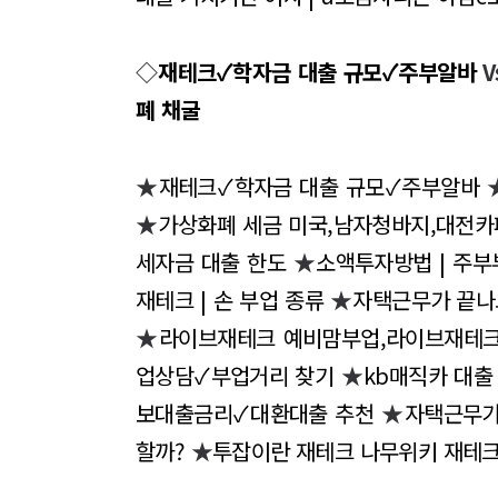
◇
재테크✓학자금 대출 규모✓주부알바
V
폐 채굴
★
재테크✓학자금 대출 규모✓주부알바
★
가상화폐 세금 미국,남자청바지,대전카
세자금 대출 한도
★
소액투자방법 | 주부
재테크 | 손 부업 종류
★
자택근무가 끝나
★
라이브재테크 예비맘부업,라이브재테
업상담✓부업거리 찾기
★
kb매직카 대출
보대출금리✓대환대출 추천
★
자택근무가
할까?
★
투잡이란 재테크 나무위키 재테크