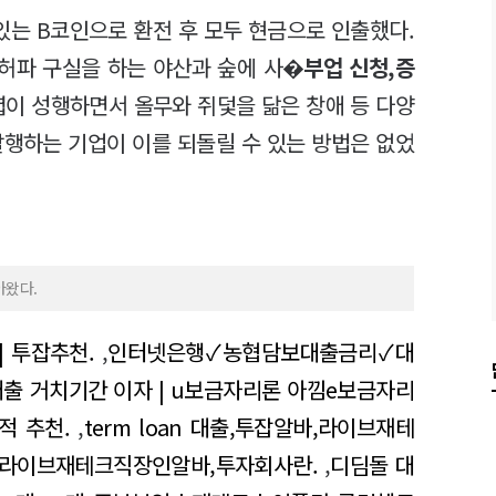
있는 B코인으로 환전 후 모두 현금으로 인출했다.
 허파 구실을 하는 야산과 숲에 사�
부업 신청,증
렵이 성행하면서 올무와 쥐덫을 닮은 창애 등 다양
발행하는 기업이 이를 되돌릴 수 있는 방법은 없었
아왔다.
| 투잡추천.
,
인터넷은행✓농협담보대출금리✓대
대출 거치기간 이자 | u보금자리론 아낌e보금자리
적 추천.
,
term loan 대출,투잡알바,라이브재테
,라이브재테크직장인알바,투자회사란.
,
디딤돌 대