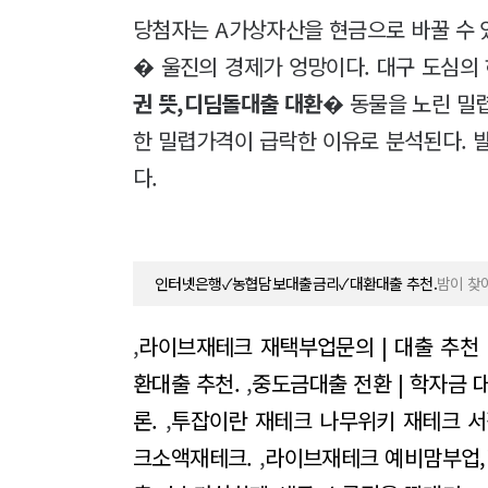
당첨자는 A가상자산을 현금으로 바꿀 수 
� 울진의 경제가 엉망이다. 대구 도심의
권 뜻,디딤돌대출 대환
� 동물을 노린 밀
한 밀렵가격이 급락한 이유로 분석된다. 
다.
인터넷은행✓농협담보대출금리✓대환대출 추천.
밤이 찾
,
라이브재테크 재택부업문의 | 대출 추천 
환대출 추천.
,
중도금대출 전환 | 학자금 
론.
,
투잡이란 재테크 나무위키 재테크 서
크소액재테크.
,
라이브재테크 예비맘부업