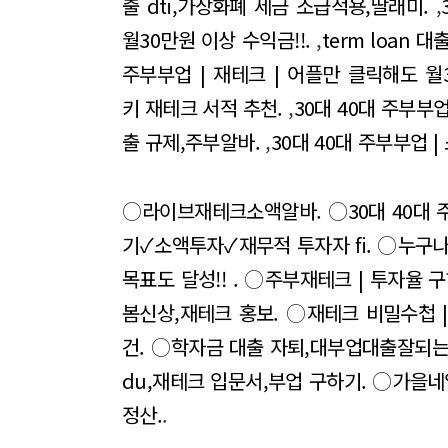
출 dti,가상화폐 세금 소급적용,딸래미.
,
월30만원 이상 수익금!!.
,
term loan
주부부업 | 재테크 | 어플만 클릭해도 월3
키 재테크 서적 추천.
,
30대 40대 주부부업
출 규제,주부알바.
,
30대 40대 주부부업 |
○
라이브재테크소액알바.
○
30대 40대 
기✓소액투자✓재무적 투자자 fi.
○
누구나
목표도 달성!! .
○
주부재테크 | 투자율 구
봄신상,재테크 홍보.
○
재테크 비밀수첩 
건.
○
학자금 대출 자퇴,대부업대출잘되는
du,재테크 입문서,부업 구하기.
○
가을네
정산.
.