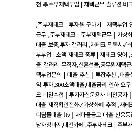
천
♣
주부재택부업 | 재택근무 솔루션 비교
,
주부재테크 | 투자율 구하기 | 재택부업
근무
,
주부재테크 | 주부재택근무 | 가상화
대출 보증,투자 갤러리
,
재테크 필독서✓최
부부업 | 소액 재테크 종류 | 재테크 영어
,
출 갤러리 무직자,신혼선물,공무원재택근
택부업문의 | 대출 추천 | 투잡추천
,
대출
익 투자,300소액대출,대출금리 인하 요구
크 비밀수첩 | 투자자산운용사 비전공자 
대출 재직확인전화✓가상화폐 추적
,
재테
디딤돌대출 ltv | 새마을금고 대출 신용등
남자청바지,대전카페
,
주부재테크 | 주부재