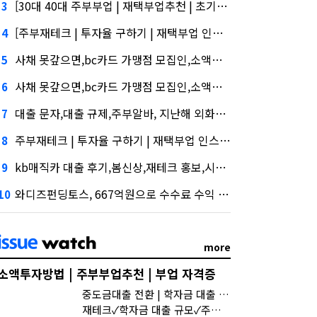
[30대 40대 주부부업 | 재택부업추천 | 초기비용없는 투자]삼성증권 사태
3
[주부재테크 | 투자율 구하기 | 재택부업 인스타]삼성증권 배당사태를 떠올리게 만든다.
4
사채 못갚으면,bc카드 가맹점 모집인,소액투자상품, 담기나
5
사채 못갚으면,bc카드 가맹점 모집인,소액투자상품'삼성' 1위, '토스' 맹추격
6
대출 문자,대출 규제,주부알바, 지난해 외화증권수탁 수수료 규모 6946억원
7
주부재테크 | 투자율 구하기 | 재택부업 인스타, 수수료 수익 1위 '삼성'
8
kb매직카 대출 후기,봄신상,재테크 홍보,시장 열렸다…LG 먼저 '첫 테이프'
9
와디즈펀딩토스, 667억원으로 수수료 수익 5위권 진입
10
more
소액투자방법 | 주부부업추천 | 부업 자격증
중도금대출 전환 | 학자금 대출 거치기간 이자 | u보금자리론 아낌e보금자리론
재테크✓학자금 대출 규모✓주부알바