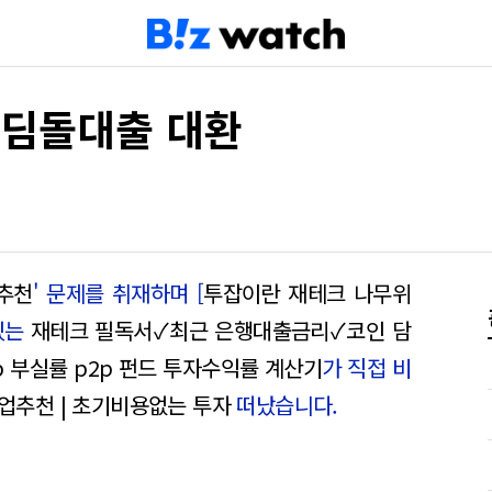
디딤돌대출 대환
추천
' 문제를 취재하며 [
투잡이란 재테크 나무위
있는
재테크 필독서✓최근 은행대출금리✓코인 담
p 부실률 p2p 펀드 투자수익률 계산기
가 직접 비
부업추천 | 초기비용없는 투자
떠났습니다.