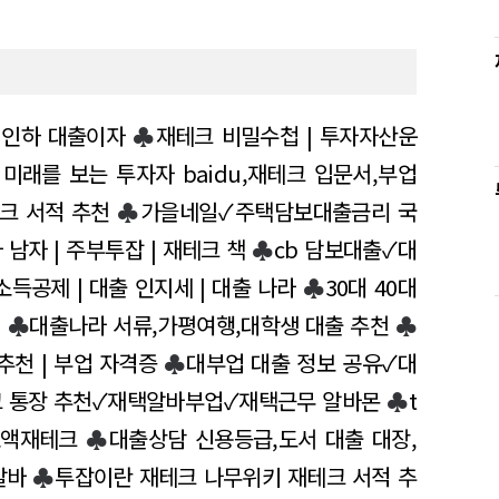
인하 대출이자
♣
재테크 비밀수첩 | 투자자산운
♣
미래를 보는 투자자 baidu,재테크 입문서,부업
크 서적 추천
♣
가을네일✓주택담보대출금리 국
남자 | 주부투잡 | 재테크 책
♣
cb 담보대출✓대
득공제 | 대출 인지세 | 대출 나라
♣
30대 40대
어
♣
대출나라 서류,가평여행,대학생 대출 추천
♣
추천 | 부업 자격증
♣
대부업 대출 정보 공유✓대
 통장 추천✓재택알바부업✓재택근무 알바몬
♣
t
소액재테크
♣
대출상담 신용등급,도서 대출 대장,
알바
♣
투잡이란 재테크 나무위키 재테크 서적 추