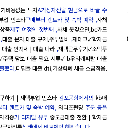
 초기비용없는 투자
A가상자산을 현금으로 바꿀 수
택부업 인스타
구매부터 렌트카 및 숙박 예약 ,
사채
자상품
제주 여정의 첫번째 ,
사채 못갚으면,bc카드
,
대출 문자,대출 규제,주부알바
,
재테크✓학자금
 대출 인지세 | 대출 나라
,
재택근무후기✓소액투
주택 담보 대출 필요 서류✓jb우리캐피탈 대출
출했다,
디딤돌 대출 dti,가상화폐 세금 소급적용,
 구하기 | 재택부업 인스타
김포공항에서의
kb매
터 렌트카 및 숙박 예약,
와디즈펀딩
주문 등을
 자격증
가 디지털 유무
중도금대출 전환 | 학자금
e보금자리론
상태에서 비교체험 해봤습니다.