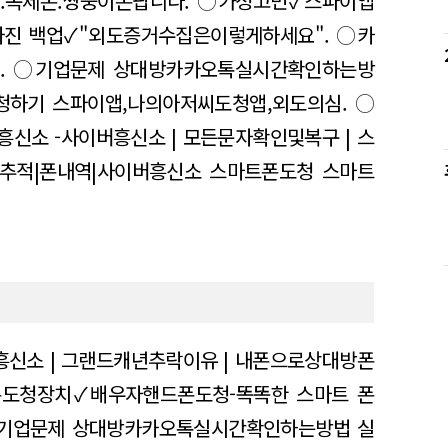
.복제폰.쌍둥이폰팝니다.
○
가정고민✓스파이앱
진 백업✓"외도증거수집은이렇게하세요".
○
카
.
○
기업문제 상대방카카오톡실시간확인하는방
청하기 스파이앱,나의아저씨도청앱,외도의심.
○
T흥신소 -사이버흥신소 | 모든문자확인및복구 | 스
추적|폰내역|사이버흥신소 스마트폰도청 스마트
흥신소 | 그랜드캐년추락이유 | 내폰으로상대방폰
도청장치✓배우자핸드폰도청-똑똑한 스마트 폰
기업문제 상대방카카오톡실시간확인하는방법 실