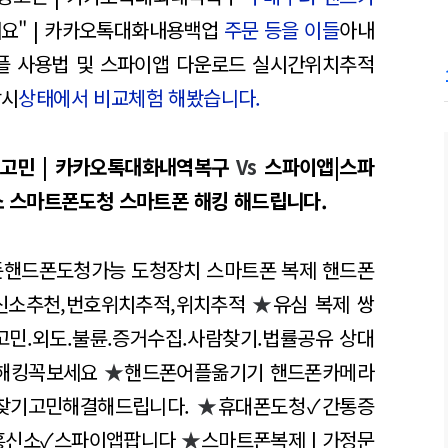
요" | 카카오톡대화내용백업
주문 등을 이들
아내
어플 사용법 및 스파이앱 다운로드 실시간위치추적
감시
상태에서 비교체험 해봤습니다.
정고민 | 카카오톡대화내역복구
Vs
스파이앱|스파
 스마트폰도청 스마트폰 해킹 해드립니다.
든핸드폰도청가능 도청장치 스마트폰 복제 핸드폰
신소추천,번호위치추적,위치추적
★
유심 복제 쌍
고민.외도.불륜.증거수집.사람찾기.법률공유 상대
해킹꼭보세요
★
핸드폰어플옮기기 핸드폰카메라
무자찾기고민해결해드립니다.
★
휴대폰도청✓간통증
흥신소✓스파이앱팝니다
★
스마트폰복제 | 가정문