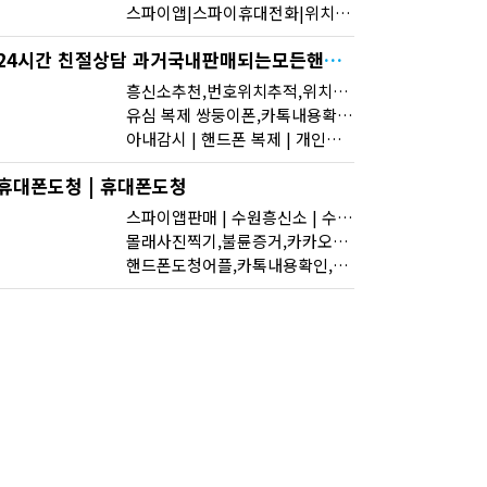
스파이앱|스파이휴대전화|위치추적|폰내역|사이버흥신소 스마트폰도청 스마트폰 해킹 해드립니다.
24시간 친절상담 과거국내판매되는모든핸드폰도청가능 도청장치 스마트폰 복제 핸드폰도청어플 핸드폰 도청 에어팟 도청
흥신소추천,번호위치추적,위치추적
유심 복제 쌍둥이폰,카톡내용확인,흥신소추천
아내감시 | 핸드폰 복제 | 개인문제
휴대폰도청 | 휴대폰도청
스파이앱판매 | 수원흥신소 | 수원흥신소
몰래사진찍기,불륜증거,카카오톡해킹및각종해킹.스마트폰복제.복제폰.쌍둥이폰팝니다카카오톡해킹
핸드폰도청어플,카톡내용확인,카카오톡해킹