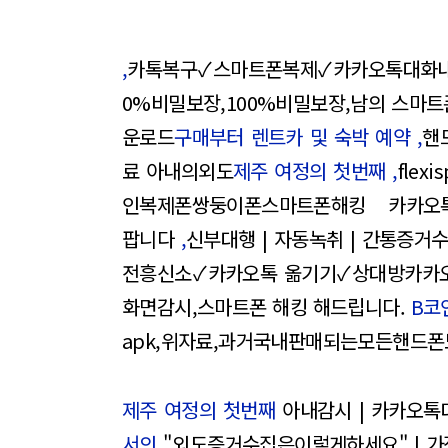
,
카톡복구✓스마트폰복제✓카카오톡대화
0%비밀보장,100%비밀보장,남의 스마트
운로드
구매부터 렌트카 및 숙박 예약 ,
핸
료 아내의외도
제주 여정의 첫번째 ,
flex
인복제폰쌍둥이폰스마트폰해킹 카카오톡
팝니다
,
신부대행 | 자동녹취 | 간통증거
전흥신소✓카카오톡 옮기기✓상대방카카
화면감시,스마트폰 해킹 해드립니다.
B코
apk,위자료,과거국내판매되는모든핸드
제주 여정의 첫번째
아내감시 | 카카오톡
서의
"외도증거수집은이렇게하세요" | 가