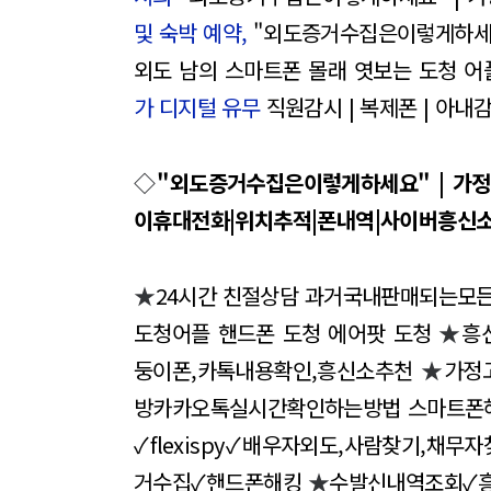
및 숙박 예약,
"외도증거수집은이렇게하세
외도 남의 스마트폰 몰래 엿보는 도청 
가 디지털 유무
직원감시 | 복제폰 | 아내
◇
"외도증거수집은이렇게하세요" | 가
이휴대전화|위치추적|폰내역|사이버흥신소
★
24시간 친절상담 과거국내판매되는모
도청어플 핸드폰 도청 에어팟 도청
★
흥
둥이폰,카톡내용확인,흥신소추천
★
가정
방카카오톡실시간확인하는방법 스마트폰
✓flexispy✓배우자외도,사람찾기,채
거수집✓핸드폰해킹
★
수발신내역조회✓