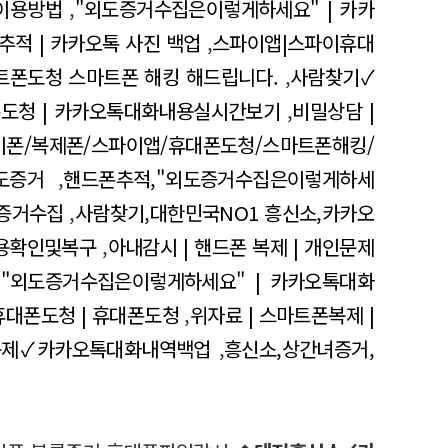
이용방법
,
"외도증거수집은이렇게하세요" | 카카
추적 | 카카오톡 사진 백업
,
스파이앱|스파이휴대
트폰도청 스마트폰 해킹 해드립니다.
,
사람찾기✓
폰도청 | 카카오톡대화내용실시간보기
,
비밀상담 |
이폰/복제폰/스파이앱/휴대폰도청/스마트폰해킹/
도증거
,
핸드폰추적,"외도증거수집은이렇게하세
통증거수집
,
사람찾기,대한민국NO1 흥신소,카카오
용확인및복구
,
아내감시 | 핸드폰 복제 | 개인문제
,
"외도증거수집은이렇게하세요" | 카카오톡대화
휴대폰도청 | 휴대폰도청
,
위자료 | 스마트폰복제 |
복제✓카카오톡대화내역백업
,
흥신소,상간녀증거,