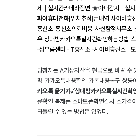
제 | 실시간카메라정면
★
아내감시 | 실
파이휴대전화|위치추적|폰내역|사이버흥신
흥신소 흥신소의뢰비용 사설탐정사무소
유 상대방카카오톡실시간확인하는방법 
-심부름센터 -IT흥신소 -사이버흥신소 |
당첨자는 A가상자산을 현금으로 바꿀 수 
력 카카오톡내용확인 카톡내용복구 쌍둥
카오톡 옮기기✓상대방카카오톡실시간확
륜확인 복제폰 스마트폰화면감시 스가격이
되돌릴 수 있는 방법은 없었다.