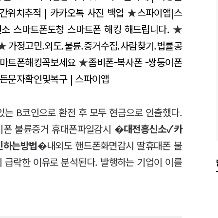
시간위치추적 | 카카오톡 사진 백업
★
스파이앱|스
소 스마트폰도청 스마트폰 해킹 해드립니다.
★
★
가정고민.외도.불륜.증거수집.사람찾기.법률공
스마트폰해킹꼭보세요
★
좀비폰-복사폰 -쌍둥이폰
 모든문자확인및복구 | 스파이앱
있는 B코인으로 환전 후 모두 현금으로 인출했다.
이폰 불륜증거 휴대폰파일감시 �
대전흥신소✓카
인하는방법
�내외도 핸드폰화면감시 딸휴대폰 불
 급락한 이유로 분석된다. 발행하는 기업이 이를