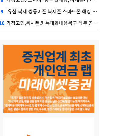
'유심 복제 쌍둥이폰 복제폰 스마트폰 해킹 확인 스마트폰 복제✓위자료✓신부대행' 시장 열렸다…LG 먼저 '첫 테이프'
9
가정고민,복사폰,카톡대화내용복구·테무 공습에 미소짓는 네카오
10