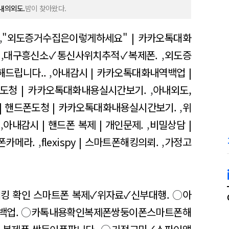
내의외도.
밤이 찾아왔다.
,
"외도증거수집은이렇게하세요" | 카카오톡대화
,
대구흥신소✓통신사위치추적✓복제폰.
,
외도증
해드립니다..
,
아내감시 | 카카오톡대화내역백업 |
폰도청 | 카카오톡대화내용실시간보기.
,
아내외도,
| 핸드폰도청 | 카카오톡대화내용실시간보기.
,
위
,
아내감시 | 핸드폰 복제 | 개인문제.
,
비밀상담 |
폰카메라.
,
flexispy | 스마트폰해킹의뢰.
,
가정고
해킹 확인 스마트폰 복제✓위자료✓신부대행.
○
아
백업.
○
카톡내용확인복제폰쌍둥이폰스마트폰해