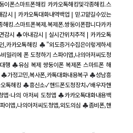
둥이폰스마트폰해킹 카카오톡해킹및각종해킹.스
내감시 | 카카오톡대화내역백업 | 믿고맡길수있는
해킹.스마트폰복제.복제폰.쌍둥이폰팝니다카카
면감시
♣
아내감시 | 실시간위치추적 | 카카오톡
인,카카오톡해킹
♣
"외도증거수집은이렇게하세
♣
비밀리에 폰 도청하기 스파이앱,나의아저씨도청
활대행
♣
유심 복제 쌍둥이폰 복제폰 스마트폰 해
♣
가정고민,복사폰,카톡대화내용복구
♣
성남흥
카오톡해킹
♣
흥신소✓핸드폰도청장치✓배우자핸
청앱-나의 아저씨 도청앱
♣
카카오톡대화내용백
스파이앱,나의아저씨도청앱,외도의심
♣
좀비폰,핸