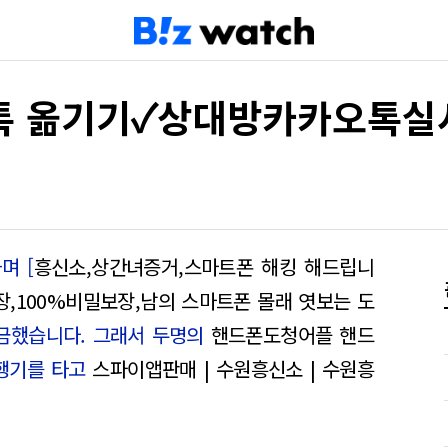
톡 옮기기✓상대방카카오톡실
며 [
흥신소,상간녀증거,스마트폰 해킹 해드립니
장,100%비밀보장,남의 스마트폰 몰래 엿보는 도
금했습니다. 그래서 두명의
핸드폰도청어플 핸드
비행기를 타고
스파이앱판매 | 수원흥신소 | 수원흥