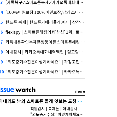
[카톡복구✓스마트폰복제✓카카오톡대화내역백업]삼성증권 사태
3
[100%비밀보장,100%비밀보장,남의 스마트폰 몰래 엿보는 도청 어플 사용법 및 스파이앱 다운로드]삼성증권 배당사태를 떠올리게 만든다.
4
핸드폰 복제 | 핸드폰카메라몰래켜기 | 상간남 위자료 아내의외도, 담기나
5
flexispy | 스마트폰해킹의뢰'삼성' 1위, '토스' 맹추격
6
카톡내용확인복제폰쌍둥이폰스마트폰해킹 카카오톡해킹및각종해킹.스마트폰복제.복제폰.쌍둥이폰팝니다, 지난해 외화증권수탁 수수료 규모 6946억원
7
아내감시 | 카카오톡대화내역백업 | 믿고맡길수있는 업체, 수수료 수익 1위 '삼성'
8
"외도증거수집은이렇게하세요" | 가정고민 | 카카오톡대화내역복구,시장 열렸다…LG 먼저 '첫 테이프'
9
"외도증거수집은이렇게하세요" | 카카오톡대화내용백업토스, 667억원으로 수수료 수익 5위권 진입
10
more
아내외도 남의 스마트폰 몰래 엿보는 도청 어플 사용법 및 스파이앱 다운로드 실시간위치추적
직원감시 | 복제폰 | 아내감시
"외도증거수집은이렇게하세요" | 가정고민 | 카카오톡대화내역복구