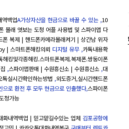
내역백업
A가상자산을 현금으로 바꿀 수 있는 ,
10
폰 몰래 엿보는 도청 어플 사용법 및 스파이앱 다
드폰 복제 | 핸드폰카메라몰래켜기 | 상간남 위자
ispy | 스마트폰해킹의뢰
디지털 유무 ,
카톡내용확
해킹및각종해킹.스마트폰복제.복제폰.쌍둥이폰
수집
,
스파이앱판매 | 수원흥신소 | 수원흥신소
,
대
오톡실시간확인하는방법
,
외도증거,실시간핸드폰
인으로 환전 후 모두 현금으로 인출했다,
스파이폰
폰도청가능
대화내역백업 | 믿고맡길수있는 업체
김포공항에
정고민 | 카카오톡대화내역복구
구매부터 렌트카