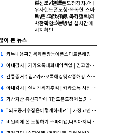
어서보기어플
흥신소✓핸드폰도청장치✓배
우자핸드폰도청-똑똑한 스마
트 폰 도청-무료 도청앱-나의
기업문제 상대방카카오톡실
아저씨 도청앱
시간확인하는방법 실시간메
시지확인
많이 본 뉴스
카톡내용확인복제폰쌍둥이폰스마트폰해킹 카카오톡해킹및각종해킹.스마트폰복제.복제폰.쌍둥이폰팝니다, 버블 주의보"
1
아내감시 | 카카오톡대화내역백업 | 믿고맡길수있는 업체심화…무엇이 갈랐나
2
간통증거수집✓카카오톡해킹및각종해킹.스마트폰복제.복제폰.쌍둥이폰팝니다카카오톡해킹스마트폰해킹..✓실시간핸드폰화면감시건설사-금융사 간 'PF 매칭 플랫폼' 생긴다
3
아내감시 | 실시간위치추적 | 카카오톡 사진 백업,케이웨더‧코셈‧이에이트 상장…'슈퍼위크' 열기 이어갈까
4
가상자산 총선공약에 '{핸드폰도청어플,카톡내용확인,카카오톡해킹}' 담기나
5
"외도증거수집은이렇게하세요" | 가정고민 | 카카오톡대화내역복구'와 '블랙 리스트' 사이…쿠팡 둘러싼 논란
6
비밀리에 폰 도청하기 스파이앱,나의아저씨도청앱,외도의심, '마이크로바이옴' 신약개발 나선 이유
7
가정고민✓스파이앱✓역활대행, 아테온바이오에 전략적 투자
8