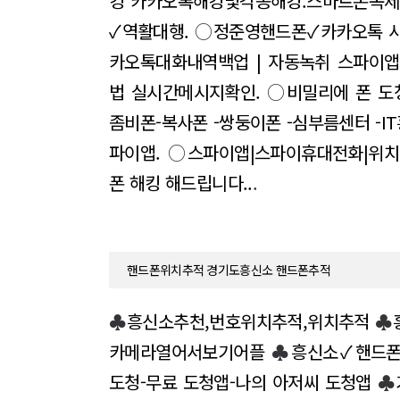
킹 카카오톡해킹및각종해킹.스마트폰복제
✓역활대행.
○
정준영핸드폰✓카카오톡 사
카오톡대화내역백업 | 자동녹취 스파이앱
법 실시간메시지확인.
○
비밀리에 폰 도
좀비폰-복사폰 -쌍둥이폰 -심부름센터 -I
파이앱.
○
스파이앱|스파이휴대전화|위치
폰 해킹 해드립니다..
.
핸드폰위치추적 경기도흥신소 핸드폰추적
♣
흥신소추천,번호위치추적,위치추적
♣
카메라열어서보기어플
♣
흥신소✓핸드폰
도청-무료 도청앱-나의 아저씨 도청앱
♣