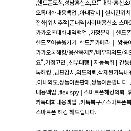
,
핸드폰도청,성남흥신소,모든대행-흥신소
오톡대화내용백업
,
아내감시 | 실시간위치
전화|위치추적|폰내역|사이버흥신소 스마
카카오톡대화내역백업
,
가정문제 | 핸드
핸드폰어플옮기기 핸드폰카메라 | 쌍둥
카카오톡해킹/용산복제폰/배우자외도/외
요",가정고민
,
신부대행 | 자동녹취 | 간
톡해킹
,
남편감시,외도의뢰,삭제된카톡내
,
아내외도,쌍둥이폰판매,쌍둥이폰팝니다
내용백업
,
flexispy | 스마트폰해킹의뢰
,
카톡대화내용백업
,
카톡복구✓스마트폰
스마트폰 해킹 해드립니다.