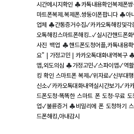
시간메시지확인
♣
카톡내용확인복제폰쌍
마트폰복제.복제폰.쌍둥이폰팝니다
♣
아
업체
♣
간통증거수집✓카카오톡해킹및각종
오톡해킹스마트폰해킹..✓실시간핸드폰화
사진 백업
♣
핸드폰도청어플,카톡내용확
요" | 가정고민 | 카카오톡대화내역복구
앱,외도의심
♣
가정고민✓스파이앱✓역
킹 확인 스마트폰 복제✓위자료✓신부대행
신소✓카카오톡대화내역실시간보기✓카
드폰도청-똑똑한 스마트 폰 도청-무료 도
업✓불륜증거
♣
비밀리에 폰 도청하기 
드폰해킹,아내감시