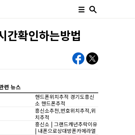
시간확인하는방법
관련 뉴스
핸드폰위치추적 경기도흥신
소 핸드폰추적
흥신소추천,번호위치추적,위
치추적
흥신소 | 그랜드캐년추락이유
| 내폰으로상대방폰카메라열