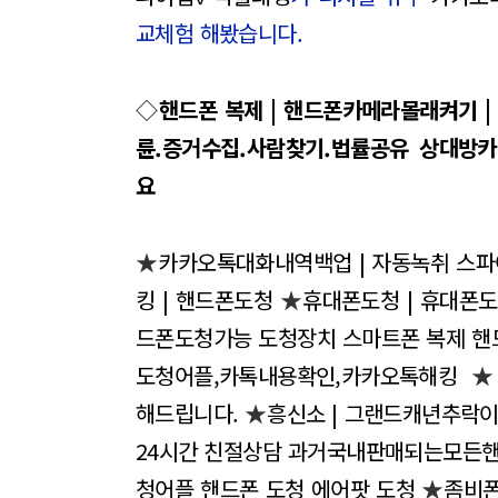
교체험 해봤습니다.
◇
핸드폰 복제 | 핸드폰카메라몰래켜기 
륜.증거수집.사람찾기.법률공유 상대방
요
★
카카오톡대화내역백업 | 자동녹취 스
킹 | 핸드폰도청
★
휴대폰도청 | 휴대폰
드폰도청가능 도청장치 스마트폰 복제 핸
도청어플,카톡내용확인,카카오톡해킹
해드립니다.
★
흥신소 | 그랜드캐년추락
24시간 친절상담 과거국내판매되는모든
청어플 핸드폰 도청 에어팟 도청
★
좀비폰