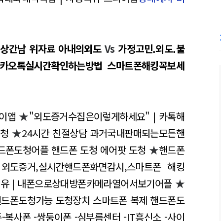
| 상간남 위자료 아내의외도
Vs
가정고민.외도.불
카카오톡실시간확인하는방법 스마트폰해킹꼭보세
파이앱
★
"외도증거수집은이렇게하세요" | 카톡해
도청
★
24시간 친절상담 과거국내판매되는모든핸
드폰도청어플 핸드폰 도청 에어팟 도청
★
핸드폰
★
외도증거,실시간핸드폰화면감시,스마트폰 해킹
이유 | 내폰으로상대방폰카메라열어서보기어플
★
핸드폰도청가능 도청장치 스마트폰 복제 핸드폰도
-복사폰 -쌍둥이폰 -심부름센터 -IT흥신소 -사이