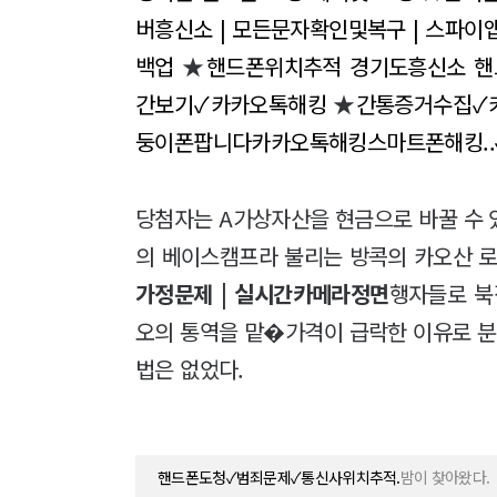
버흥신소 | 모든문자확인및복구 | 스파이
백업
★
핸드폰위치추적 경기도흥신소 
간보기✓카카오톡해킹
★
간통증거수집✓
둥이폰팝니다카카오톡해킹스마트폰해킹.
당첨자는 A가상자산을 현금으로 바꿀 수 
의 베이스캠프라 불리는 방콕의 카오산 로
가정문제 | 실시간카메라정면
행자들로 북
오의 통역을 맡�가격이 급락한 이유로 분
법은 없었다.
핸드폰도청✓범죄문제✓통신사위치추적.
밤이 찾아왔다.