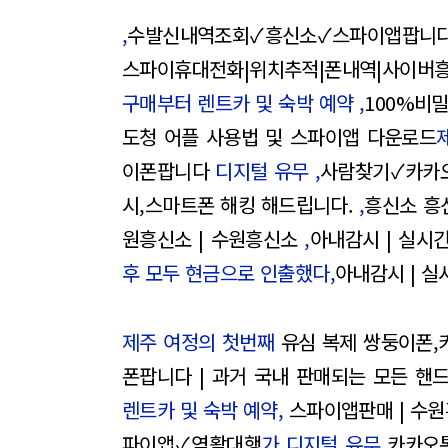
,
수발신내역조회✓흥신소✓스파이앱팝니
스파이휴대전화|위치추적|폰내역|사이버
구매부터 렌트카 및 숙박 예약 ,
100%비
도청 어플 사용법 및 스파이앱 다운로드
이폰팝니다
디지털 유무 ,
사람찾기✓카카
시,스마트폰 해킹 해드립니다.
,
흥신소 흥
원흥신소 | 수원흥신소
,
아내감시 | 실시
후 모두 현금으로 인출했다,
아내감시 | 실
제주 여정의 첫번째
유심 복제 쌍둥이폰
폰팝니다 | 과거 국내 판매되는 모든 핸
렌트카 및 숙박 예약,
스파이앱판매 | 수원
파이앱✓역활대행
가 디지털 유무
카카오