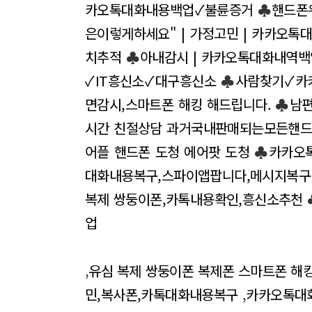
카오톡대화내용백업✓불륜증거
♣
핸드폰
은이렇게하세요" | 가정고민 | 카카오톡
치추적
♣
아내감시 | 카카오톡대화내역백
✓IT흥신소✓대구흥신소
♣
사람찾기✓카
면감시,스마트폰 해킹 해드립니다.
♣
남
시간 친절상담 과거국내판매되는모든핸드
어플 핸드폰 도청 에어팟 도청
♣
카카오톡
대화내용복구,스파이앱팝니다,메시지복구
복제 쌍둥이폰,카톡내용확인,흥신소추천
업
,
유심 복제 쌍둥이폰 복제폰 스마트폰 해
민,복사폰,카톡대화내용복구
,
카카오톡대