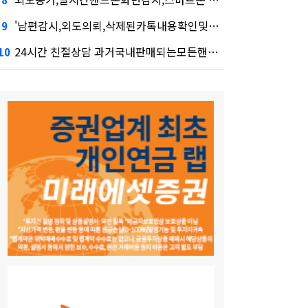
'남편감시,외도의뢰,삭제된카톡내용확인및복구' 시장 열렸다…LG 먼저 '첫 테이프'
9
24시간 친절상담 과거국내판매되는모든핸드폰도청가능 도청장치 스마트폰 복제 핸드폰도청어플 핸드폰 도청 에어팟 도청·테무 공습에 미소짓는 네카오
10