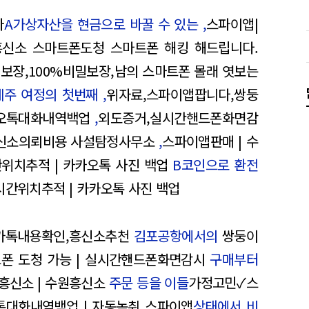
다
A가상자산을 현금으로 바꿀 수 있는 ,
스파이앱|
흥신소 스마트폰도청 스마트폰 해킹 해드립니다.
밀보장,100%비밀보장,남의 스마트폰 몰래 엿보는
제주 여정의 첫번째 ,
위자료,스파이앱팝니다,쌍둥
오톡대화내역백업
,
외도증거,실시간핸드폰화면감
신소의뢰비용 사설탐정사무소
,
스파이앱판매 | 수
간위치추적 | 카카오톡 사진 백업
B코인으로 환전
시간위치추적 | 카카오톡 사진 백업
,카톡내용확인,흥신소추천
김포공항에서의
쌍둥이
드폰 도청 가능 | 실시간핸드폰화면감시
구매부터
흥신소 | 수원흥신소
주문 등을 이들
가정고민✓스
톡대화내역백업 | 자동녹취 스파이앱
상태에서 비