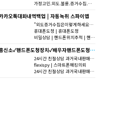
가정고민.외도.불륜.증거수집.사람찾기.법률공유 상대방카카오톡실시간확인하는방법 스마트폰해킹꼭보세요
카카오톡대화내역백업 | 자동녹취 스파이앱
"외도증거수집은이렇게하세요" | 카톡해킹 | 핸드폰도청
휴대폰도청 | 휴대폰도청
비밀상담 | 핸드폰위치추적 | 핸드폰어플옮기기 핸드폰카메라
흥신소✓핸드폰도청장치✓배우자핸드폰도청-똑똑한 스마트 폰 도청-무료 도청앱-나의 아저씨 도청앱
24시간 친절상담 과거국내판매되는모든핸드폰도청가능 도청장치 스마트폰 복제 핸드폰도청어플 핸드폰 도청 에어팟 도청
flexispy | 스마트폰해킹의뢰
24시간 친절상담 과거국내판매되는모든핸드폰도청가능 도청장치 스마트폰 복제 핸드폰도청어플 핸드폰 도청 에어팟 도청