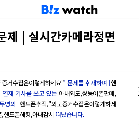
문제 | 실시간카메라정면
도증거수집은이렇게하세요"
' 문제를 취재하며 [
핸
] 연재 기사를 쓰고 있는
아내외도,쌍둥이폰판매,
 두명의
핸드폰추적,"외도증거수집은이렇게하세
폰,핸드폰해킹,아내감시
떠났습니다.