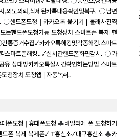
정고민✓스파이앱✓역활대행.
○
흥신소,상간녀증
시,외도의뢰,삭제된카톡내용확인및복구.
○
남편
.
○
핸드폰도청 | 카카오톡 옮기기 | 몰래사진찍
는모든핸드폰도청가능 도청장치 스마트폰 복제 핸
○
간통증거수집✓카카오톡해킹및각종해킹.스마트
킹스마트폰해킹..✓실시간핸드폰화면감시.
○
가
법률공유 상대방카카오톡실시간확인하는방법 스마트
도청장치 도청앱 | 자동녹취.
.
휴대폰도청 | 휴대폰도청
♣
비밀리에 폰 도청하기
핸드폰 복제 복제폰✓IT흥신소✓대구흥신소
♣
카