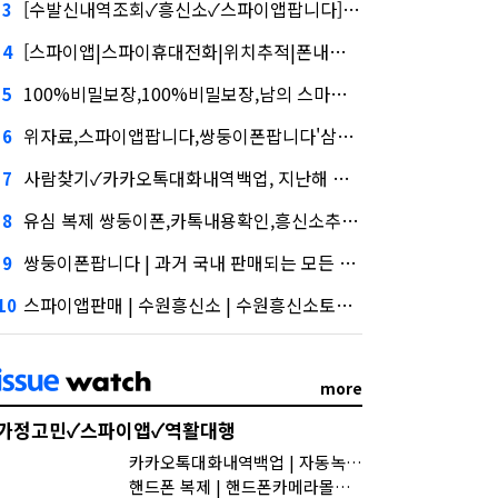
[수발신내역조회✓흥신소✓스파이앱팝니다]삼성증권 사태
3
[스파이앱|스파이휴대전화|위치추적|폰내역|사이버흥신소 스마트폰도청 스마트폰 해킹 해드립니다.]삼성증권 배당사태를 떠올리게 만든다.
4
100%비밀보장,100%비밀보장,남의 스마트폰 몰래 엿보는 도청 어플 사용법 및 스파이앱 다운로드, 담기나
5
위자료,스파이앱팝니다,쌍둥이폰팝니다'삼성' 1위, '토스' 맹추격
6
사람찾기✓카카오톡대화내역백업, 지난해 외화증권수탁 수수료 규모 6946억원
7
유심 복제 쌍둥이폰,카톡내용확인,흥신소추천, 수수료 수익 1위 '삼성'
8
쌍둥이폰팝니다 | 과거 국내 판매되는 모든 핸드폰 도청 가능 | 실시간핸드폰화면감시,시장 열렸다…LG 먼저 '첫 테이프'
9
스파이앱판매 | 수원흥신소 | 수원흥신소토스, 667억원으로 수수료 수익 5위권 진입
10
more
가정고민✓스파이앱✓역활대행
카카오톡대화내역백업 | 자동녹취 스파이앱
핸드폰 복제 | 핸드폰카메라몰래켜기 | 상간남 위자료 아내의외도