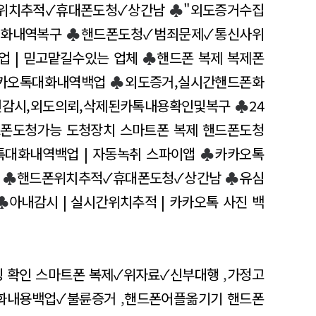
위치추적✓휴대폰도청✓상간남
♣
"외도증거수집
대화내역복구
♣
핸드폰도청✓범죄문제✓통신사위
업 | 믿고맡길수있는 업체
♣
핸드폰 복제 복제폰
카오톡대화내역백업
♣
외도증거,실시간핸드폰화
편감시,외도의뢰,삭제된카톡내용확인및복구
♣
24
폰도청가능 도청장치 스마트폰 복제 핸드폰도청
대화내역백업 | 자동녹취 스파이앱
♣
카카오톡
♣
핸드폰위치추적✓휴대폰도청✓상간남
♣
유심
♣
아내감시 | 실시간위치추적 | 카카오톡 사진 백
킹 확인 스마트폰 복제✓위자료✓신부대행
,
가정고
화내용백업✓불륜증거
,
핸드폰어플옮기기 핸드폰