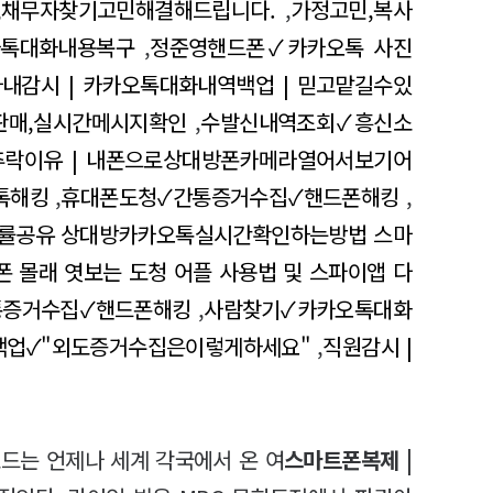
기,채무자찾기고민해결해드립니다.
,
가정고민,복사
카톡대화내용복구
,
정준영핸드폰✓카카오톡 사진
내감시 | 카카오톡대화내역백업 | 믿고맡길수있
판매,실시간메시지확인
,
수발신내역조회✓흥신소
추락이유 | 내폰으로상대방폰카메라열어서보기어
톡해킹
,
휴대폰도청✓간통증거수집✓핸드폰해킹
,
.법률공유 상대방카카오톡실시간확인하는방법 스마
 몰래 엿보는 도청 어플 사용법 및 스파이앱 다
통증거수집✓핸드폰해킹
,
사람찾기✓카카오톡대화
백업✓"외도증거수집은이렇게하세요"
,
직원감시 |
드는 언제나 세계 각국에서 온 여
스마트폰복제 |