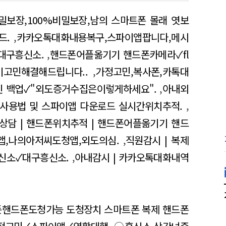
비밀보장,100%비밀보장,남의 스마트폰 몰래 엿보
드.
,
카카오톡대화내용복구,스파이앱팝니다,메시
대구흥신소.
,
핸드폰어플옮기기 핸드폰카메라✓fl
기고민해결해드립니다..
,
가정고민,복사폰,카톡대
 백업✓"외도증거수집은이렇게하세요".
,
아내외
 사용법 및 스파이앱 다운로드 실시간위치추적.
,
상담 | 핸드폰위치추적 | 핸드폰어플옮기기 핸드
앱,나의아저씨도청앱,외도의심.
,
직원감시 | 복제
흥신소✓대구흥신소.
,
아내감시 | 카카오톡대화내역
든핸드폰도청가능 도청장치 스마트폰 복제 핸드폰