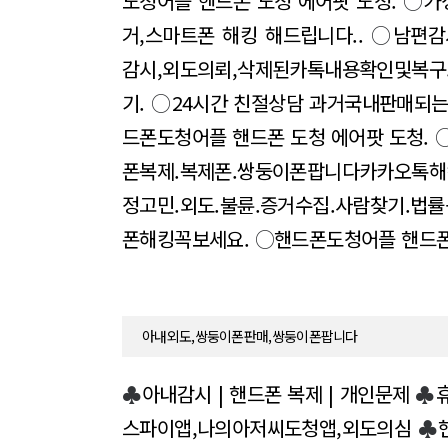
도청어플 핸드폰 도청 에어팟 도청.
○
가
거,스마트폰 해킹 해드립니다..
○
남편감
감시,외도의뢰,삭제된카톡내용확인및복구
기.
○
24시간 친절상담 과거국내판매되
드폰도청어플 핸드폰 도청 에어팟 도청.
폰복제.복제폰.쌍둥이폰팝니다카카오톡해
정고민.외도.불륜.증거수집.사람찾기.
폰해킹꼭보세요.
○
핸드폰도청어플 핸드폰
아내외도,쌍둥이폰판매,쌍둥이폰팝니다
♣
아내감시 | 핸드폰 복제 | 개인문제
♣
스파이앱,나의아저씨도청앱,외도의심
♣