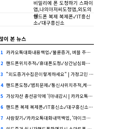
비밀리에 폰 도청하기 스파이
앱,나의아저씨도청앱,외도의
심
핸드폰 복제 복제폰✓IT흥신
소✓대구흥신소
많이 본 뉴스
카카오톡대화내용백업✓불륜증거, 버블 주의보"
1
핸드폰위치추적✓휴대폰도청✓상간남심화…무엇이 갈랐나
2
"외도증거수집은이렇게하세요" | 가정고민 | 카카오톡대화내역복구건설사-금융사 간 'PF 매칭 플랫폼' 생긴다
3
핸드폰도청✓범죄문제✓통신사위치추적,케이웨더‧코셈‧이에이트 상장…'슈퍼위크' 열기 이어갈까
4
가상자산 총선공약에 '{아내감시 | 카카오톡대화내역백업 | 믿고맡길수있는 업체}' 담기나
5
핸드폰 복제 복제폰✓IT흥신소✓대구흥신소'와 '블랙 리스트' 사이…쿠팡 둘러싼 논란
6
사람찾기✓카카오톡대화내역백업, '마이크로바이옴' 신약개발 나선 이유
7
외도증거,실시간핸드폰화면감시,스마트폰 해킹 해드립니다., 아테온바이오에 전략적 투자
8