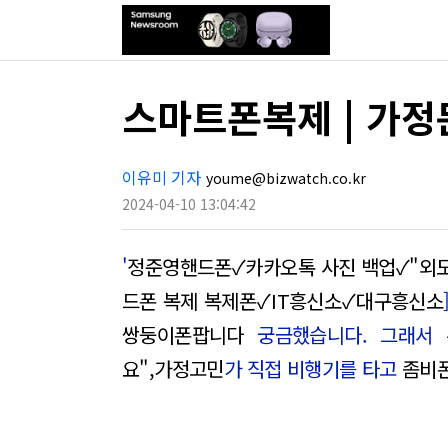
스마트폰복제 | 가정
이유미 기자
youme@bizwatch.co.kr
2024-04-10 13:04:42
'
정준영핸드폰✓카카오톡 사진 백업✓"외
드폰 복제 복제폰✓IT흥신소✓대구흥신소
쌍둥이폰팝니다
궁금했습니다. 그래서
요",가정고민
가 직접 비행기를 타고
좀비