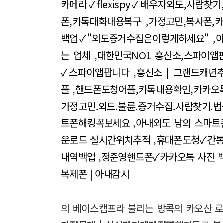
카메라✓flexispy✓배우자외도,사람찾
폰,카톡대화내용복구
,
가정고민,복사폰,
백업✓"외도증거수집은이렇게하세요"
,
아
는 업체
,
대한민국NO1 흥신소,스파이앱
✓스파이앱팝니다
,
흥신소 | 그랜드캐년
플
,
핸드폰도청어플,카톡내용확인,카카오
가정고민.외도.불륜.증거수집.사람찾기
트폰해킹꼭보세요
,
아내외도 남의 스마트폰
운로드 실시간위치추적
,
휴대폰도청✓간
내역백업
,
정준영핸드폰✓카카오톡 사진 
복제폰 | 아내감시
의 베이스캠프라 불리는 방콕의 카오산 로