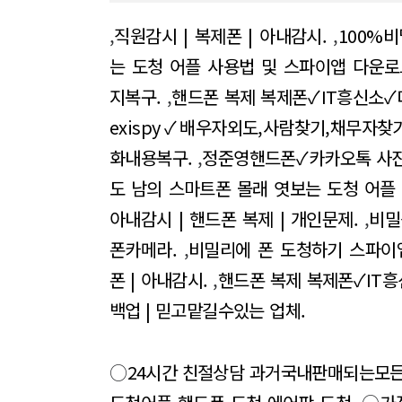
,
직원감시 | 복제폰 | 아내감시.
,
100%
는 도청 어플 사용법 및 스파이앱 다운로
지복구.
,
핸드폰 복제 복제폰✓IT흥신소✓
exispy✓배우자외도,사람찾기,채무자찾
화내용복구.
,
정준영핸드폰✓카카오톡 사진
도 남의 스마트폰 몰래 엿보는 도청 어플
아내감시 | 핸드폰 복제 | 개인문제.
,
비밀
폰카메라.
,
비밀리에 폰 도청하기 스파이
폰 | 아내감시.
,
핸드폰 복제 복제폰✓IT
백업 | 믿고맡길수있는 업체.
○
24시간 친절상담 과거국내판매되는모