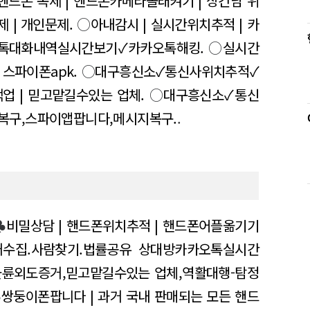
핸드폰 복제 | 핸드폰카메라몰래켜기 | 상간남 위
제 | 개인문제.
○
아내감시 | 실시간위치추적 | 카
톡대화내역실시간보기✓카카오톡해킹.
○
실시간
스파이폰apk.
○
대구흥신소✓통신사위치추적✓
업 | 믿고맡길수있는 업체.
○
대구흥신소✓통신
복구,스파이앱팝니다,메시지복구.
.
♣
비밀상담 | 핸드폰위치추적 | 핸드폰어플옮기기
증거수집.사람찾기.법률공유 상대방카카오톡실시간
불륜외도증거,믿고맡길수있는 업체,역활대행-탐정
♣
쌍둥이폰팝니다 | 과거 국내 판매되는 모든 핸드