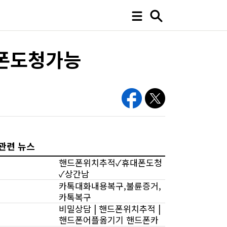
폰도청가능
관련 뉴스
핸드폰위치추적✓휴대폰도청
✓상간남
카톡대화내용복구,불륜증거,
카톡복구
비밀상담 | 핸드폰위치추적 |
핸드폰어플옮기기 핸드폰카