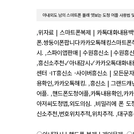
아내외도 남의 스마트폰 몰래 엿보는 도청 어플 사용법 
,
위자료 | 스마트폰복제 | 카톡대화내용백
폰.쌍둥이폰팝니다카카오톡해킹스마트폰해킹
시.
,
스파이앱판매 | 수원흥신소 | 수원흥신
,
흥신소추천✓아내감시✓카카오톡대화내
센터 -IT흥신소 -사이버흥신소 | 모든문
용확인,카카오톡해킹.
,
흥신소 | 그랜드
어플.
,
핸드폰도청어플,카톡내용확인,카카
아저씨도청앱,외도의심.
,
비밀리에 폰 도
신소추천,번호위치추적,위치추적.
,
대구흥