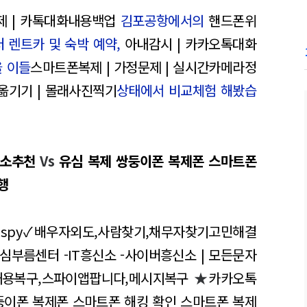
제 | 카톡대화내용백업
김포공항에서의
핸드폰위
 렌트카 및 숙박 예약,
아내감시 | 카카오톡대화
 이들
스마트폰복제 | 가정문제 | 실시간카메라정
옮기기 | 몰래사진찍기
상태에서 비교체험 해봤습
신소추천
Vs
유심 복제 쌍둥이폰 복제폰 스마트폰
행
ispy✓배우자외도,사람찾기,채무자찾기고민해결
-심부름센터 -IT흥신소 -사이버흥신소 | 모든문자
용복구,스파이앱팝니다,메시지복구
★
카카오톡
둥이폰 복제폰 스마트폰 해킹 확인 스마트폰 복제