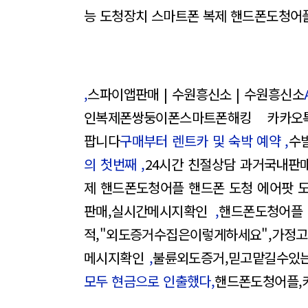
능 도청장치 스마트폰 복제 핸드폰도청어플
,
스파이앱판매 | 수원흥신소 | 수원흥신소
인복제폰쌍둥이폰스마트폰해킹 카카오톡
팝니다
구매부터 렌트카 및 숙박 예약 ,
수
의 첫번째 ,
24시간 친절상담 과거국내판
제 핸드폰도청어플 핸드폰 도청 에어팟 
판매,실시간메시지확인
,
핸드폰도청어플 
적,"외도증거수집은이렇게하세요",가정
메시지확인
,
불륜외도증거,믿고맡길수있는
모두 현금으로 인출했다,
핸드폰도청어플,