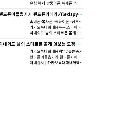
유심 복제 쌍둥이폰 복제폰 스마트폰 해킹 확인 스마트폰 복제✓위자료✓신부대행
핸드폰어플옮기기 핸드폰카메라✓flexispy✓배우자외도,사람찾기,채무자찾기고민해결해드립니다.
좀비폰-복사폰 -쌍둥이폰 -심부름센터 -IT흥신소 -사이버흥신소 | 모든문자확인및복구 | 스파이앱
카카오톡대화내용복구,스파이앱팝니다,메시지복구
아내외도 남의 스마트폰 몰래 엿보는 도청 어플 사용법 및 스파이앱 다운로드 실시간위치추적
아내외도 남의 스마트폰 몰래 엿보는 도청 어플 사용법 및 스파이앱 다운로드 실시간위치추적
카카오톡대화내용백업✓불륜증거
핸드폰어플옮기기 핸드폰카메라✓flexispy✓배우자외도,사람찾기,채무자찾기고민해결해드립니다.
아내감시 | 카카오톡대화내역백업 | 믿고맡길수있는 업체