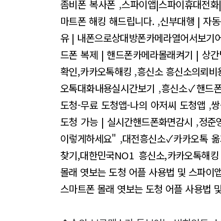
좀비폰 복사폰
,
스파이앱|스파이휴대전화
마트폰 해킹 해드립니다.
,
신부대행 | 자
유 | 내폰으로상대방폰카메라열어서보기
드폰 복제 | 핸드폰카메라몰래켜기 | 상
확인,카카오톡해킹
,
흥신소 흥신소의뢰비
오톡대화내용실시간보기
,
흥신소✓핸드폰
도청-무료 도청앱-나의 아저씨 도청앱
,
쌍
도청 가능 | 실시간핸드폰화면감시
,
정준
이렇게하세요"
,
대전흥신소✓카카오톡 
찾기,대한민국NO1 흥신소,카카오톡해킹
몰래 엿보는 도청 어플 사용법 및 스파이
스마트폰 몰래 엿보는 도청 어플 사용법 