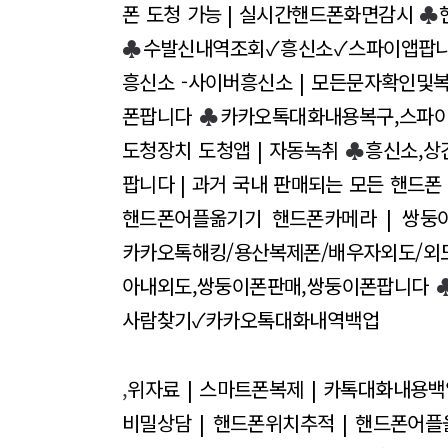
폰 도청 가능 | 실시간핸드폰화면감시
♣
♣
수발신내역조회✓흥신소✓스파이앱팝
흥신소 -사이버흥신소 | 모든문자확인및복
폰팝니다
♣
카카오톡대화내용복구,스파
도청장치 도청앱 | 자동녹취
♣
흥신소,상
팝니다 | 과거 국내 판매되는 모든 핸드폰
핸드폰어플옮기기 핸드폰카메라 | 쌍둥
카카오톡해킹/용산복제폰/배우자외도/외
아내외도,쌍둥이폰판매,쌍둥이폰팝니다
사람찾기✓카카오톡대화내역백업
,
위자료 | 스마트폰복제 | 카톡대화내용백
비밀상담 | 핸드폰위치추적 | 핸드폰어