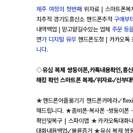
제주 여정의 첫번째
위자료 | 스마트폰복
치추적 경기도흥신소 핸드폰추적
구매부터
내역백업 | 믿고맡길수있는 업체
주문 등을
면
가 디지털 유무
핸드폰도청 | 카카오톡 
니다.
◇
유심 복제 쌍둥이폰,카톡내용확인,흥
해킹 확인 스마트폰 복제✓위자료✓신부대
★
핸드폰어플옮기기 핸드폰카메라✓flex
해드립니다.
★
좀비폰-복사폰 -쌍둥이폰 
확인및복구 | 스파이앱
★
카카오톡대화내
대화내용백업✓불륜증거
★
유심 복제 쌍