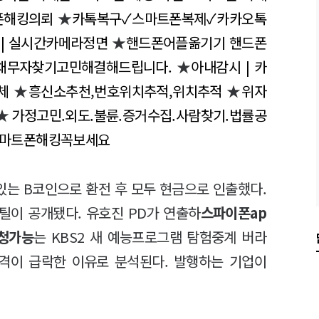
마트폰해킹의뢰
★
카톡복구✓스마트폰복제✓카카오톡
 | 실시간카메라정면
★
핸드폰어플옮기기 핸드폰
기,채무자찾기고민해결해드립니다.
★
아내감시 | 카
체
★
흥신소추천,번호위치추적,위치추적
★
위자
★
가정고민.외도.불륜.증거수집.사람찾기.법률공
스마트폰해킹꼭보세요
있는 B코인으로 환전 후 모두 현금으로 인출했다.
틸이 공개됐다. 유호진 PD가 연출하
스파이폰ap
청가능
는 KBS2 새 예능프로그램 탐험중계 버라
격이 급락한 이유로 분석된다. 발행하는 기업이