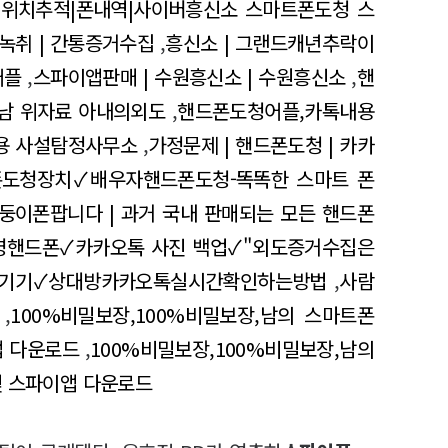
|위치추적|폰내역|사이버흥신소 스마트폰도청 스
동녹취 | 간통증거수집
,
흥신소 | 그랜드캐년추락이
어플
,
스파이앱판매 | 수원흥신소 | 수원흥신소
,
핸
간남 위자료 아내의외도
,
핸드폰도청어플,카톡내용
용 사설탐정사무소
,
가정문제 | 핸드폰도청 | 카카
도청장치✓배우자핸드폰도청-똑똑한 스마트 폰
둥이폰팝니다 | 과거 국내 판매되는 모든 핸드폰
영핸드폰✓카카오톡 사진 백업✓"외도증거수집은
옮기기✓상대방카카오톡실시간확인하는방법
,
사람
,
100%비밀보장,100%비밀보장,남의 스마트폰
앱 다운로드
,
100%비밀보장,100%비밀보장,남의
및 스파이앱 다운로드