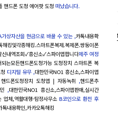
 핸드폰 도청 에어팟 도청
떠났습니다.
A가상자산을 현금으로 바꿀 수 있는 ,
카톡내용확
해킹및각종해킹.스마트폰복제.복제폰.쌍둥이폰
발신내역조회✓흥신소✓스파이앱팝니다
제주 여정
매되는모든핸드폰도청가능 도청장치 스마트폰 복
도청
디지털 유무 ,
대한민국NO1 흥신소,스파이앱
핸드폰도청장치 도청앱 | 자동녹취
,
핸드폰추
고민
,
대한민국NO1 흥신소,스파이앱판매,실시간
 업체,역활대행-탐정사무소
B코인으로 환전 후
카톡내용확인,카카오톡해킹