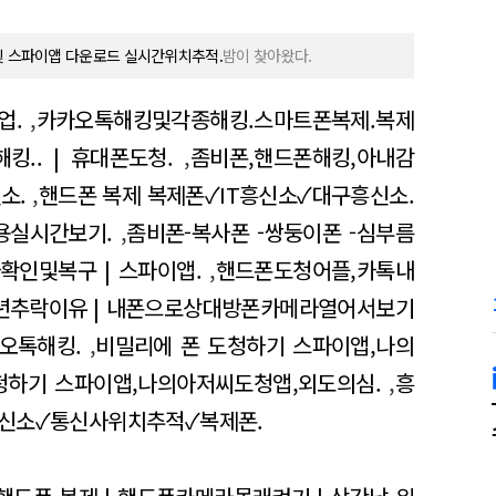
및 스파이앱 다운로드 실시간위치추적.
밤이 찾아왔다.
업.
,
카카오톡해킹및각종해킹.스마트폰복제.복제
.. | 휴대폰도청.
,
좀비폰,핸드폰해킹,아내감
소.
,
핸드폰 복제 복제폰✓IT흥신소✓대구흥신소.
용실시간보기.
,
좀비폰-복사폰 -쌍둥이폰 -심부름
자확인및복구 | 스파이앱.
,
핸드폰도청어플,카톡내
캐년추락이유 | 내폰으로상대방폰카메라열어서보기
오톡해킹.
,
비밀리에 폰 도청하기 스파이앱,나의
청하기 스파이앱,나의아저씨도청앱,외도의심.
,
흥
신소✓통신사위치추적✓복제폰.