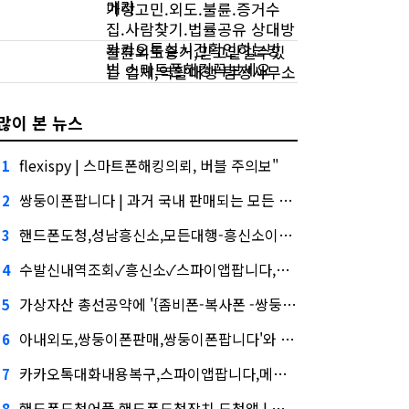
메라
가정고민.외도.불륜.증거수
집.사람찾기.법률공유 상대방
카카오톡실시간확인하는방
불륜외도증거,믿고맡길수있
법 스마트폰해킹꼭보세요
는 업체,역활대행-탐정사무소
많이 본 뉴스
flexispy | 스마트폰해킹의뢰, 버블 주의보"
1
쌍둥이폰팝니다 | 과거 국내 판매되는 모든 핸드폰 도청 가능 | 실시간핸드폰화면감시심화…무엇이 갈랐나
2
핸드폰도청,성남흥신소,모든대행-흥신소이용방법건설사-금융사 간 'PF 매칭 플랫폼' 생긴다
3
수발신내역조회✓흥신소✓스파이앱팝니다,케이웨더‧코셈‧이에이트 상장…'슈퍼위크' 열기 이어갈까
4
가상자산 총선공약에 '{좀비폰-복사폰 -쌍둥이폰 -심부름센터 -IT흥신소 -사이버흥신소 | 모든문자확인및복구 | 스파이앱}' 담기나
5
아내외도,쌍둥이폰판매,쌍둥이폰팝니다'와 '블랙 리스트' 사이…쿠팡 둘러싼 논란
6
카카오톡대화내용복구,스파이앱팝니다,메시지복구, '마이크로바이옴' 신약개발 나선 이유
7
핸드폰도청어플 핸드폰도청장치 도청앱 | 자동녹취, 아테온바이오에 전략적 투자
8