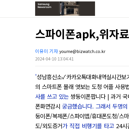
스파이폰apk,위자
이유미 기자
youme@bizwatch.co.kr
2024-04-10 13:04:41
'
성남흥신소✓카카오톡대화내역실시간보
의 스마트폰 몰래 엿보는 도청 어플 사용
사를 쓰고 있는
쌍둥이폰팝니다 | 과거 국
폰화면감시
궁금했습니다. 그래서 두명
둥이폰/복제폰/스파이앱/휴대폰도청/스
도/외도증거
가 직접 비행기를 타고
24