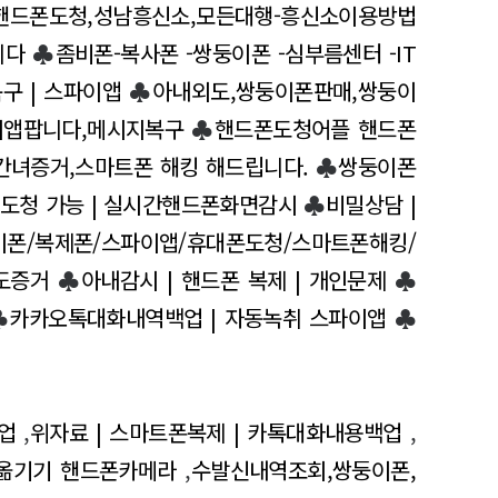
핸드폰도청,성남흥신소,모든대행-흥신소이용방법
니다
♣
좀비폰-복사폰 -쌍둥이폰 -심부름센터 -IT
구 | 스파이앱
♣
아내외도,쌍둥이폰판매,쌍둥이
이앱팝니다,메시지복구
♣
핸드폰도청어플 핸드폰
간녀증거,스마트폰 해킹 해드립니다.
♣
쌍둥이폰
 도청 가능 | 실시간핸드폰화면감시
♣
비밀상담 |
이폰/복제폰/스파이앱/휴대폰도청/스마트폰해킹/
도증거
♣
아내감시 | 핸드폰 복제 | 개인문제
♣
♣
카카오톡대화내역백업 | 자동녹취 스파이앱
♣
업
,
위자료 | 스마트폰복제 | 카톡대화내용백업
,
플옮기기 핸드폰카메라
,
수발신내역조회,쌍둥이폰,