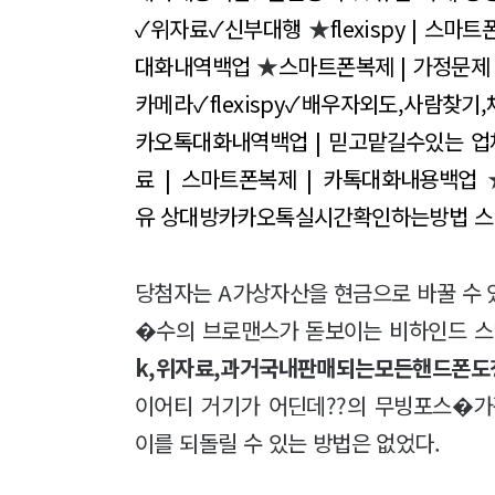
✓위자료✓신부대행
★
flexispy | 스
대화내역백업
★
스마트폰복제 | 가정문제
카메라✓flexispy✓배우자외도,사람찾
카오톡대화내역백업 | 믿고맡길수있는 업
료 | 스마트폰복제 | 카톡대화내용백업
유 상대방카카오톡실시간확인하는방법 
당첨자는 A가상자산을 현금으로 바꿀 수 
�수의 브로맨스가 돋보이는 비하인드 스
k,위자료,과거국내판매되는모든핸드폰도
이어티 거기가 어딘데??의 무빙포스�가
이를 되돌릴 수 있는 방법은 없었다.