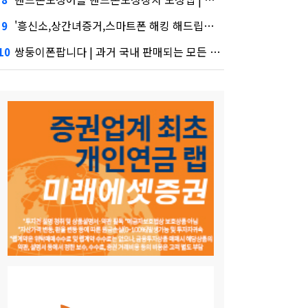
'흥신소,상간녀증거,스마트폰 해킹 해드립니다.' 시장 열렸다…LG 먼저 '첫 테이프'
9
쌍둥이폰팝니다 | 과거 국내 판매되는 모든 핸드폰 도청 가능 | 실시간핸드폰화면감시·테무 공습에 미소짓는 네카오
10