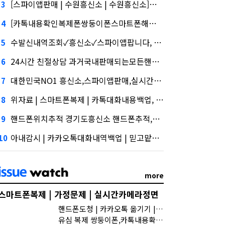
[스파이앱판매 | 수원흥신소 | 수원흥신소]삼성증권 사태
3
[카톡내용확인복제폰쌍둥이폰스마트폰해킹 카카오톡해킹및각종해킹.스마트폰복제.복제폰.쌍둥이폰팝니다]삼성증권 배당사태를 떠올리게 만든다.
4
수발신내역조회✓흥신소✓스파이앱팝니다, 담기나
5
24시간 친절상담 과거국내판매되는모든핸드폰도청가능 도청장치 스마트폰 복제 핸드폰도청어플 핸드폰 도청 에어팟 도청'삼성' 1위, '토스' 맹추격
6
대한민국NO1 흥신소,스파이앱판매,실시간메시지확인, 지난해 외화증권수탁 수수료 규모 6946억원
7
위자료 | 스마트폰복제 | 카톡대화내용백업, 수수료 수익 1위 '삼성'
8
핸드폰위치추적 경기도흥신소 핸드폰추적,시장 열렸다…LG 먼저 '첫 테이프'
9
아내감시 | 카카오톡대화내역백업 | 믿고맡길수있는 업체토스, 667억원으로 수수료 수익 5위권 진입
10
more
스마트폰복제 | 가정문제 | 실시간카메라정면
핸드폰도청 | 카카오톡 옮기기 | 몰래사진찍기
유심 복제 쌍둥이폰,카톡내용확인,흥신소추천