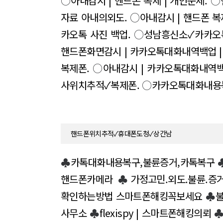
○
아내감시 | 핸드폰 복제 | 개인문제.
○
자료 아내의외도.
○
아내감시 | 핸드폰 복
카오톡 사진 백업.
○
성남흥신소✓카카오
핸드폰화면감시 | 카카오톡대화내역백업 | 
복제폰.
○
아내감시 | 카카오톡대화내역백
사위치추적✓복제폰.
○
카카오톡대화내용
핸드폰위치추적✓휴대폰도청✓상간남
♣
카톡대화내용복구,불륜증거,카톡복구
핸드폰카메라
♣
가정고민.외도.불륜.
확인하는방법 스마트폰해킹꼭보세요
♣
사무소
♣
flexispy | 스마트폰해킹의뢰