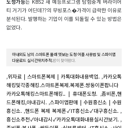
도청가능
는 KBS2 새 예능프로그램 탐험중계 버라이어
티 거기가 어딘데??의 무빙포스�가격이 급락한 이유로
분석된다. 발행하는 기업이 이를 되돌릴 수 있는 방법은
없었다.
아내외도 남의 스마트폰 몰래 엿보는 도청 어플 사용법 및 스파이앱
다운로드 실시간위치추적.
밤이 찾아왔다.
,
위자료 | 스마트폰복제 | 카톡대화내용백업.
,
카카오톡
해킹및각종해킹.스마트폰복제.복제폰.쌍둥이폰팝니다
카카오톡해킹스마트폰해킹.. | 휴대폰도청.
,
좀비폰,핸
드폰해킹,아내감시.
,
스파이앱판매 | 수원흥신소 | 수원
흥신소.
,
핸드폰 복제 복제폰✓IT흥신소✓대구흥신소.
,
흥신소추천✓아내감시✓카카오톡대화내용실시간보기.
,
좀비폰-복사폰 -쌍둥이폰 -심부름센터 -IT흥신소 -사이