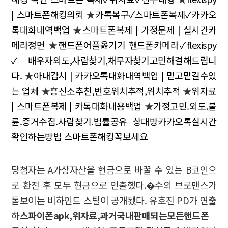
| 스마트폰해킹의뢰
★
카톡복구✓스마트폰복제✓카카오
톡대화내역백업
★
스마트폰복제 | 가정문제 | 실시간카
메라정면
★
핸드폰어플옮기기 핸드폰카메라✓flexispy
✓배우자외도,사람찾기,채무자찾기고민해결해드립니
다.
★
아내감시 | 카카오톡대화내역백업 | 믿고맡길수있
는 업체
★
흥신소추천,번호위치추적,위치추적
★
위자료
| 스마트폰복제 | 카톡대화내용백업
★
가정고민.외도.불
륜.증거수집.사람찾기.법률공유 상대방카카오톡실시간
확인하는방법 스마트폰해킹꼭보세요
당첨자는 A가상자산을 현금으로 바꿀 수 있는 B코인으
로 환전 후 모두 현금으로 인출했다.�수의 브로맨스가
돋보이는 비하인드 스틸이 공개됐다. 유호진 PD가 연출
하
스파이폰apk,위자료,과거국내판매되는모든핸드폰