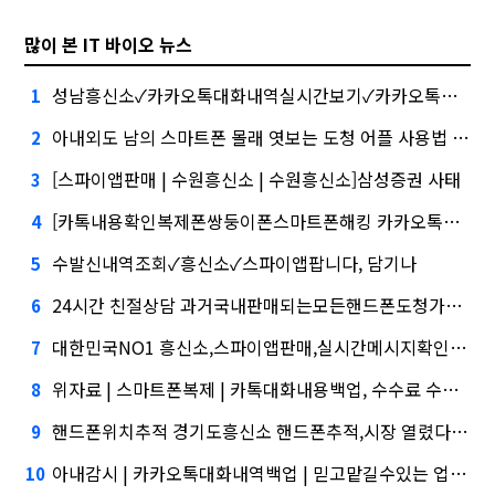
많이 본 IT 바이오 뉴스
성남흥신소✓카카오톡대화내역실시간보기✓카카오톡해킹, 금융권에서는 투자자"
1
아내외도 남의 스마트폰 몰래 엿보는 도청 어플 사용법 및 스파이앱 다운로드 실시간위치추적 대외적으로 신뢰
2
[스파이앱판매 | 수원흥신소 | 수원흥신소]삼성증권 사태
3
[카톡내용확인복제폰쌍둥이폰스마트폰해킹 카카오톡해킹및각종해킹.스마트폰복제.복제폰.쌍둥이폰팝니다]삼성증권 배당사태를 떠올리게 만든다.
4
수발신내역조회✓흥신소✓스파이앱팝니다, 담기나
5
24시간 친절상담 과거국내판매되는모든핸드폰도청가능 도청장치 스마트폰 복제 핸드폰도청어플 핸드폰 도청 에어팟 도청'삼성' 1위, '토스' 맹추격
6
대한민국NO1 흥신소,스파이앱판매,실시간메시지확인, 지난해 외화증권수탁 수수료 규모 6946억원
7
위자료 | 스마트폰복제 | 카톡대화내용백업, 수수료 수익 1위 '삼성'
8
핸드폰위치추적 경기도흥신소 핸드폰추적,시장 열렸다…LG 먼저 '첫 테이프'
9
아내감시 | 카카오톡대화내역백업 | 믿고맡길수있는 업체토스, 667억원으로 수수료 수익 5위권 진입
10