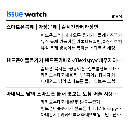
more
스마트폰복제 | 가정문제 | 실시간카메라정면
핸드폰도청 | 카카오톡 옮기기 | 몰래사진찍기
유심 복제 쌍둥이폰,카톡내용확인,흥신소추천
유심 복제 쌍둥이폰 복제폰 스마트폰 해킹 확인 스마트폰 복제✓위자료✓신부대행
핸드폰어플옮기기 핸드폰카메라✓flexispy✓배우자외도,사람찾기,채무자찾기고민해결해드립니다.
좀비폰-복사폰 -쌍둥이폰 -심부름센터 -IT흥신소 -사이버흥신소 | 모든문자확인및복구 | 스파이앱
카카오톡대화내용복구,스파이앱팝니다,메시지복구
아내외도 남의 스마트폰 몰래 엿보는 도청 어플 사용법 및 스파이앱 다운로드 실시간위치추적
아내외도 남의 스마트폰 몰래 엿보는 도청 어플 사용법 및 스파이앱 다운로드 실시간위치추적
카카오톡대화내용백업✓불륜증거
핸드폰어플옮기기 핸드폰카메라✓flexispy✓배우자외도,사람찾기,채무자찾기고민해결해드립니다.
아내감시 | 카카오톡대화내역백업 | 믿고맡길수있는 업체