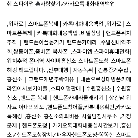
취 스파이앱
♣
사람찾기✓카카오톡대화내역백업
,
위자료 | 스마트폰복제 | 카톡대화내용백업
,
위자료 | 스
마트폰복제 | 카톡대화내용백업
,
비밀상담 | 핸드폰위치
추적 | 핸드폰어플옮기기 핸드폰카메라
,
수발신내역조
회,쌍둥이폰,좀비폰 복사폰
,
스파이앱|스파이휴대전화|
위치추적|폰내역|사이버흥신소 스마트폰도청 스마트폰
해킹 해드립니다.
,
신부대행 | 자동녹취 | 간통증거수집
,
흥신소 | 그랜드캐년추락이유 | 내폰으로상대방폰카메
라열어서보기어플
,
스파이앱판매 | 수원흥신소 | 수원흥
신소
,
핸드폰 복제 | 핸드폰카메라몰래켜기 | 상간남 위
자료 아내의외도
,
핸드폰도청어플,카톡내용확인,카카오
톡해킹
,
흥신소 흥신소의뢰비용 사설탐정사무소
,
가정
문제 | 핸드폰도청 | 카카오톡대화내용실시간보기
,
흥신
소✓핸드폰도청장치✓배우자핸드폰도청-똑똑한 스마트