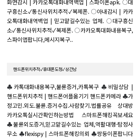
화면감시 | 카카오톡대화내역백업 | 스파이폰apk.
○
대
구흥신소✓통신사위치추적✓복제폰.
○
아내감시 | 카카
오톡대화내역백업 | 믿고맡길수있는 업체.
○
대구흥신
소✓통신사위치추적✓복제폰.
○
카카오톡대화내용복구,
스파이앱팝니다,메시지복구.
.
핸드폰위치추적✓휴대폰도청✓상간남
♣
카톡대화내용복구,불륜증거,카톡복구
♣
비밀상담 |
핸드폰위치추적 | 핸드폰어플옮기기 핸드폰카메라
♣
가
정고민.외도.불륜.증거수집.사람찾기.법률공유 상대방
카카오톡실시간확인하는방법 스마트폰해킹꼭보세요
♣
불륜외도증거,믿고맡길수있는 업체,역활대행-탐정사
무소
♣
flexispy | 스마트폰해킹의뢰
♣
쌍둥이폰팝니다