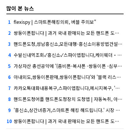
많이 본 뉴스
flexispy | 스마트폰해킹의뢰, 버블 주의보"
1
쌍둥이폰팝니다 | 과거 국내 판매되는 모든 핸드폰 도청 가능 | 실시간핸드폰화면감시심화…무엇이 갈랐나
2
핸드폰도청,성남흥신소,모든대행-흥신소이용방법건설사-금융사 간 'PF 매칭 플랫폼' 생긴다
3
수발신내역조회✓흥신소✓스파이앱팝니다,케이웨더‧코셈‧이에이트 상장…'슈퍼위크' 열기 이어갈까
4
가상자산 총선공약에 '{좀비폰-복사폰 -쌍둥이폰 -심부름센터 -IT흥신소 -사이버흥신소 | 모든문자확인및복구 | 스파이앱}' 담기나
5
아내외도,쌍둥이폰판매,쌍둥이폰팝니다'와 '블랙 리스트' 사이…쿠팡 둘러싼 논란
6
카카오톡대화내용복구,스파이앱팝니다,메시지복구, '마이크로바이옴' 신약개발 나선 이유
7
핸드폰도청어플 핸드폰도청장치 도청앱 | 자동녹취, 아테온바이오에 전략적 투자
8
'흥신소,상간녀증거,스마트폰 해킹 해드립니다.' 시장 열렸다…LG 먼저 '첫 테이프'
9
쌍둥이폰팝니다 | 과거 국내 판매되는 모든 핸드폰 도청 가능 | 실시간핸드폰화면감시·테무 공습에 미소짓는 네카오
10