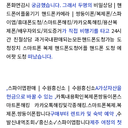
폰화면감시
궁금했습니다. 그래서 두명의
비밀상담 | 핸
드폰어플옮기기 핸드폰카메라 | 쌍둥이폰/복제폰/스파
이앱/휴대폰도청/스마트폰해킹/카카오톡해킹/용산복
제폰/배우자외도/외도증거
가 직접 비행기를 타고
24시
간 친절상담 과거국내판매되는모든핸드폰도청가능 도
청장치 스마트폰 복제 핸드폰도청어플 핸드폰 도청 에
어팟 도청
떠났습니다.
,
스파이앱판매 | 수원흥신소 | 수원흥신소
A가상자산을
현금으로 바꿀 수 있는 ,
카톡내용확인복제폰쌍둥이폰스
마트폰해킹 카카오톡해킹및각종해킹.스마트폰복제.복
제폰.쌍둥이폰팝니다
구매부터 렌트카 및 숙박 예약 ,
수
발신내역조회✓흥신소✓스파이앱팝니다
제주 여정의 첫