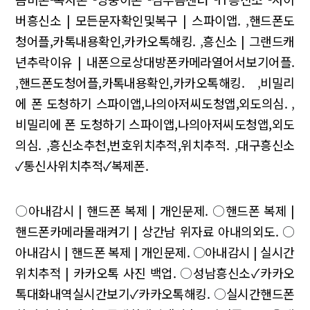
버흥신소 | 모든문자확인및복구 | 스파이앱.
,
핸드폰도
청어플,카톡내용확인,카카오톡해킹.
,
흥신소 | 그랜드캐
년추락이유 | 내폰으로상대방폰카메라열어서보기어플.
,
핸드폰도청어플,카톡내용확인,카카오톡해킹.
,
비밀리
에 폰 도청하기 스파이앱,나의아저씨도청앱,외도의심.
,
비밀리에 폰 도청하기 스파이앱,나의아저씨도청앱,외도
의심.
,
흥신소추천,번호위치추적,위치추적.
,
대구흥신소
✓통신사위치추적✓복제폰.
○
아내감시 | 핸드폰 복제 | 개인문제.
○
핸드폰 복제 |
핸드폰카메라몰래켜기 | 상간남 위자료 아내의외도.
○
아내감시 | 핸드폰 복제 | 개인문제.
○
아내감시 | 실시간
위치추적 | 카카오톡 사진 백업.
○
성남흥신소✓카카오
톡대화내역실시간보기✓카카오톡해킹.
○
실시간핸드폰