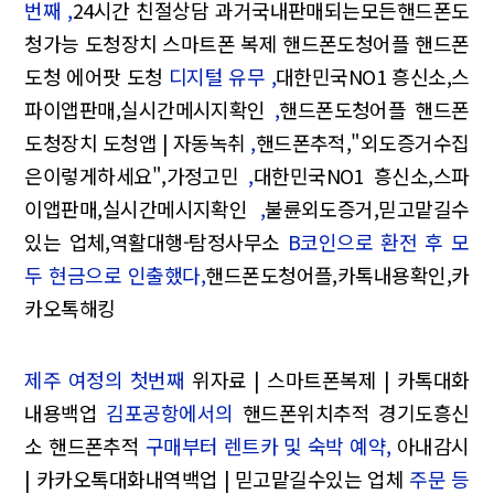
번째 ,
24시간 친절상담 과거국내판매되는모든핸드폰도
청가능 도청장치 스마트폰 복제 핸드폰도청어플 핸드폰
도청 에어팟 도청
디지털 유무 ,
대한민국NO1 흥신소,스
파이앱판매,실시간메시지확인
,
핸드폰도청어플 핸드폰
도청장치 도청앱 | 자동녹취
,
핸드폰추적,"외도증거수집
은이렇게하세요",가정고민
,
대한민국NO1 흥신소,스파
이앱판매,실시간메시지확인
,
불륜외도증거,믿고맡길수
있는 업체,역활대행-탐정사무소
B코인으로 환전 후 모
두 현금으로 인출했다,
핸드폰도청어플,카톡내용확인,카
카오톡해킹
제주 여정의 첫번째
위자료 | 스마트폰복제 | 카톡대화
내용백업
김포공항에서의
핸드폰위치추적 경기도흥신
소 핸드폰추적
구매부터 렌트카 및 숙박 예약,
아내감시
| 카카오톡대화내역백업 | 믿고맡길수있는 업체
주문 등