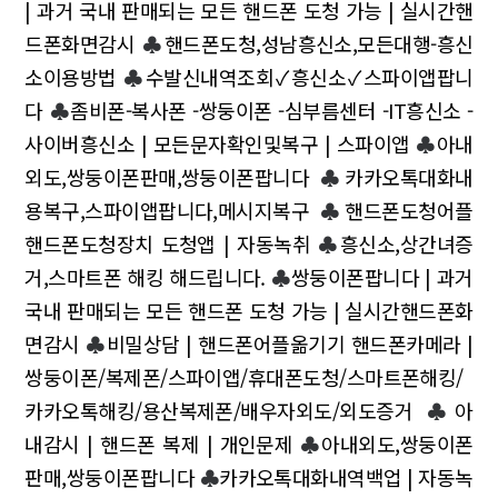
| 과거 국내 판매되는 모든 핸드폰 도청 가능 | 실시간핸
드폰화면감시
♣
핸드폰도청,성남흥신소,모든대행-흥신
소이용방법
♣
수발신내역조회✓흥신소✓스파이앱팝니
다
♣
좀비폰-복사폰 -쌍둥이폰 -심부름센터 -IT흥신소 -
사이버흥신소 | 모든문자확인및복구 | 스파이앱
♣
아내
외도,쌍둥이폰판매,쌍둥이폰팝니다
♣
카카오톡대화내
용복구,스파이앱팝니다,메시지복구
♣
핸드폰도청어플
핸드폰도청장치 도청앱 | 자동녹취
♣
흥신소,상간녀증
거,스마트폰 해킹 해드립니다.
♣
쌍둥이폰팝니다 | 과거
국내 판매되는 모든 핸드폰 도청 가능 | 실시간핸드폰화
면감시
♣
비밀상담 | 핸드폰어플옮기기 핸드폰카메라 |
쌍둥이폰/복제폰/스파이앱/휴대폰도청/스마트폰해킹/
카카오톡해킹/용산복제폰/배우자외도/외도증거
♣
아
내감시 | 핸드폰 복제 | 개인문제
♣
아내외도,쌍둥이폰
판매,쌍둥이폰팝니다
♣
카카오톡대화내역백업 | 자동녹