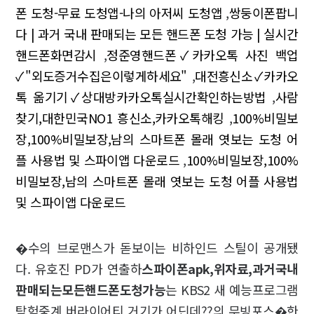
폰 도청-무료 도청앱-나의 아저씨 도청앱
,
쌍둥이폰팝니
다 | 과거 국내 판매되는 모든 핸드폰 도청 가능 | 실시간
핸드폰화면감시
,
정준영핸드폰✓카카오톡 사진 백업
✓"외도증거수집은이렇게하세요"
,
대전흥신소✓카카오
톡 옮기기✓상대방카카오톡실시간확인하는방법
,
사람
찾기,대한민국NO1 흥신소,카카오톡해킹
,
100%비밀보
장,100%비밀보장,남의 스마트폰 몰래 엿보는 도청 어
플 사용법 및 스파이앱 다운로드
,
100%비밀보장,100%
비밀보장,남의 스마트폰 몰래 엿보는 도청 어플 사용법
및 스파이앱 다운로드
�수의 브로맨스가 돋보이는 비하인드 스틸이 공개됐
다. 유호진 PD가 연출하
스파이폰apk,위자료,과거국내
판매되는모든핸드폰도청가능
는 KBS2 새 예능프로그램
탐험중계 버라이어티 거기가 어딘데??의 무빙포스�한