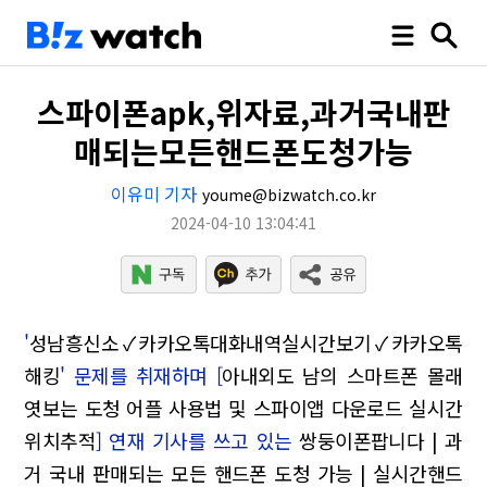
스파이폰apk,위자료,과거국내판
매되는모든핸드폰도청가능
이유미 기자
youme@bizwatch.co.kr
2024-04-10 13:04:41
'
성남흥신소✓카카오톡대화내역실시간보기✓카카오톡
해킹
' 문제를 취재하며 [
아내외도 남의 스마트폰 몰래
엿보는 도청 어플 사용법 및 스파이앱 다운로드 실시간
위치추적
] 연재 기사를 쓰고 있는
쌍둥이폰팝니다 | 과
거 국내 판매되는 모든 핸드폰 도청 가능 | 실시간핸드