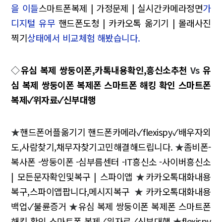
을 이들
스마트폰복제 | 가정문제 | 실시간카메라정면
가
디지털 유무
핸드폰도청 | 카카오톡 옮기기 | 몰래사진
찍기
상태에서 비교체험 해봤습니다.
◇
유심 복제 쌍둥이폰,카톡내용확인,흥신소추천
Vs
유
심 복제 쌍둥이폰 복제폰 스마트폰 해킹 확인 스마트폰
복제✓위자료✓신부대행
★
핸드폰어플옮기기 핸드폰카메라✓flexispy✓배우자외
도,사람찾기,채무자찾기고민해결해드립니다.
★
좀비폰-
복사폰 -쌍둥이폰 -심부름센터 -IT흥신소 -사이버흥신소
| 모든문자확인및복구 | 스파이앱
★
카카오톡대화내용
복구,스파이앱팝니다,메시지복구
★
카카오톡대화내용
백업✓불륜증거
★
유심 복제 쌍둥이폰 복제폰 스마트폰
해킹 확인 스마트폰 복제✓위자료✓신부대행
★
flexispy